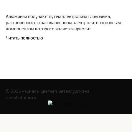
Алюминий получают путем электролиза глинозема,
растворен­ного в расплавленном электролите, основным
компонентом которого является криолит.
Читать полностью
© 2026 Черная и цветная металлургия на
metallolome.ru