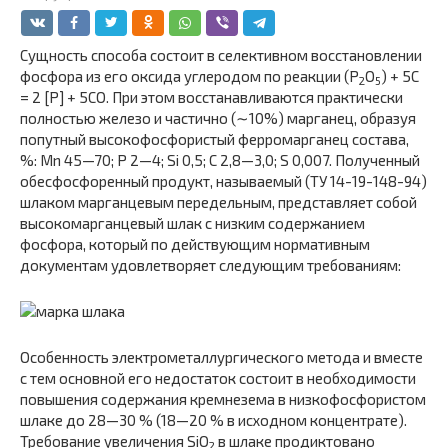
Сущность способа состоит в селективном восстановлении
фосфора из его оксида углеродом по реакции (P
O
) + 5C
2
5
= 2 [P] + 5CO. При этом восстанавливаются практически
полностью железо и частично (∼10%) марганец, образуя
попутный высокофосфористый ферромарганец состава,
%: Mn 45—70; P 2—4; Si 0,5; C 2,8—3,0; S 0,007. Полученный
обесфосфоренный продукт, называемый (ТУ 14-19-148-94)
шлаком марганцевым передельным, представляет собой
высокомарганцевый шлак с низким содержанием
фосфора, который по действующим нормативным
документам удовлетворяет следующим требованиям:
Особенность электрометаллургического метода и вместе
с тем основной его недостаток состоит в необходимости
повышения содержания кремнезема в низкофосфористом
шлаке до 28—30 % (18—20 % в ис­ходном концентрате).
Требование увеличения SiO
в шлаке продиктовано
2