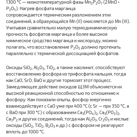
1300 °С — низкотемпературной фазы Mn
P
O
(2MnO •
2
2
7
Р
O
). Нагрев фосфата марганца
2
5
сопровождается термическим разложением этих
соединений, а образующийся Mn (II) окисляется до Mn (III).
Учитывая сравнительно малую термодинамическую
прочность фосфатов марганца и более высокое
химическое сродство марганца к кислороду, можно
полагать, что восстановление P
O
должно протекать
2
5
параллельно с термической диссоциацией фосфатов.
Оксиды SiO
, Al
O
, TiO
, а также каолинит, способствуют
2
2
3
2
восстановлению фосфора из трифосфата кальция, тогда
как CaO, SrO, BaO и другие тормозят этот процесс.
Замедляющее действие оксидов ЩЗМ объясняется их
высокой реакционной способностью по отношению к
фосфору. Как показали опыты, фосфор энергично
взаимодействует с CaO уже при 400 °С (с Sr — при 350 °С, а
с BaO при 300 °С) с образованием Ca
(PO
)
, Ca
(PO
)
,
3
4
2
3
3
2
Ca
P
и других соединений, тогда как Al
O
, Cr
O
и кислые
3
2
2
3
2
3
оксиды (SiO
, TiO
, B
O
и др.) с фосфором не реагируют
2
2
2
3
вплоть до 1000 °С.