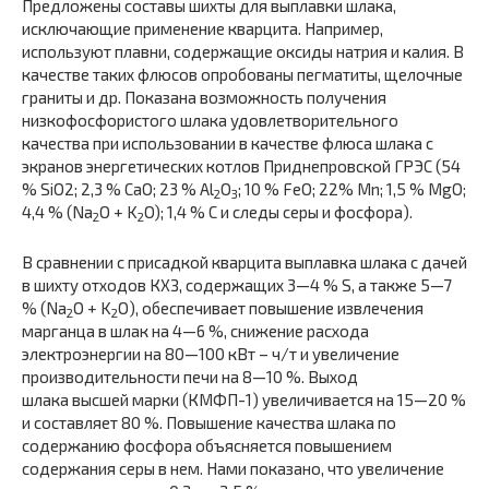
Предложены составы шихты для выплавки шлака,
исключающие применение кварцита. Например,
используют плавни, содержащие оксиды натрия и калия. В
качестве таких флюсов опробованы пегматиты, щелочные
граниты и др. Показана возможность получения
низкофосфористого шлака удовлетворительного
качества при использовании в качестве флюса шлака с
экранов энергетических котлов Приднепровской ГРЭС (54
% SiO2; 2,3 % CaO; 23 % Al
O
; 10 % FeO; 22% Mn; 1,5 % MgO;
2
3
4,4 % (Na
O + K
O); 1,4 % С и следы серы и фосфора).
2
2
В сравнении с присадкой кварцита выплавка шлака с дачей
в шихту отходов КХЗ, содержащих 3—4 % S, а также 5—7
% (Na
O + K
O), обеспечивает повышение извлечения
2
2
марганца в шлак на 4—6 %, снижение расхода
электроэнергии на 80—100 кВт – ч/т и увеличение
производительности печи на 8—10 %. Выход
шлака высшей марки (КМФП-1) увеличивается на 15—20 %
и составляет 80 %. Повышение качества шлака по
содержанию фосфора объясняется повышением
содержания серы в нем. Нами показано, что увеличение