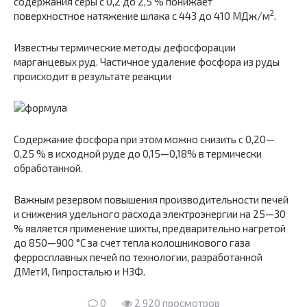
содержания серы с 0,2 до 2,5 % понижает
2
поверхностное натяжение шлака с 443 до 410 МДж/м
.
Известны термические методы дефосфорации
марганцевых руд. Частичное удаление фосфора из руды
происходит в результате реакции
Содержание фосфора при этом можно снизить с 0,20—
0,25 % в исходной руде до 0,15—0,18% в термически
обработанной.
Важным резервом повышения производительности печей
и снижения удельного расхода электроэнергии на 25—30
% является применение шихты, предварительно нагретой
до 850—900 °С за счет тепла колошникового газа
ферросплавных печей по технологии, разработанной
ДМетИ, Гипросталью и НЗФ.
0
2 920 просмотров