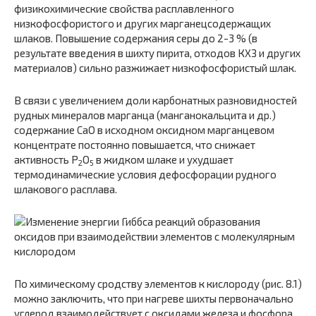
физикохимические свойства расплавленного
низкофосфористого и других марганецсодержащих
шлаков. Повышение содержания серы до 2-3 % (в
результате введения в шихту пирита, отходов КХЗ и других
материалов) сильно разжижает низкофосфористый шлак.
В связи с увеличением доли карбонатных разновидностей
рудных минералов марганца (манганокальцита и др.)
содержание CaO в исходном оксидном марганцевом
концентрате постоянно повышается, что снижает
активность P
O
в жидком шлаке и ухудшает
2
5
термодинамические условия дефосфорации рудного
шлакового расплава.
По химическому сродству элементов к кислороду (рис. 8.1)
можно заключить, что при нагреве шихты первоначально
углерод взаимодействует с оксидами железа и фосфора,