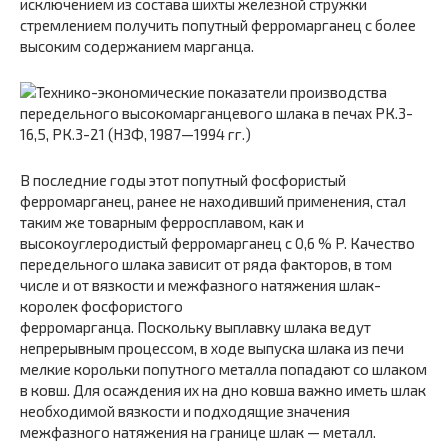
исключением из состава шихты железной стружки
стремлением получить попутный ферромарганец с более
высоким содержанием марганца.
В последние годы этот попутный фосфористый
ферромарганец, ранее не находивший применения, стал
таким же товарным ферросплавом, как и
высокоуглеродистый ферромарганец с 0,6 % P. Качество
передельного шлака зависит от ряда факторов, в том
числе и от вязкости и межфазного натяжения шлак-
королек фосфористого
ферромарганца. Поскольку выплавку шлака ведут
непрерывным процессом, в ходе выпуска шлака из печи
мелкие корольки попутного металла попадают со шлаком
в ковш. Для осаждения их на дно ковша важно иметь шлак
необходимой вязкости и подходящие значения
межфазного натяжения на границе шлак — металл.