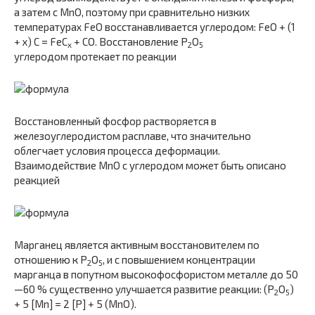
а затем с MnO, поэтому при сравнительно низких
температурах FeO восстанавливается углеродом: FeO + (1
+ x) С = FeC
+ СО. Восстановление P
O
x
2
5
углеродом протекает по реакции
Восстановленный фосфор растворяется в
железоуглеродистом расплаве, что значительно
облегчает условия процесса деформации.
Взаимодействие MnO с углеродом может быть описано
реакцией
Марганец является активным восстановителем по
отношению к P
O
, и с повышением концентрации
2
5
марганца в попутном высокофосфористом металле до 50
—60 % существенно улучшается развитие реакции: (P
O
)
2
5
+ 5 [Mn] = 2 [P] + 5 (MnO).