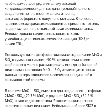
необходимостью придания шлаку высокой
жидкоподвижности для создания условий полного
разделения по плотностям шлака и частиц
высокофосфористого попутного металла. В качестве
кремнеземсодержащих компонентов применяют отсевы
кварцита, частично отвальный шлак силикомарганца.
Рекомендовано также использовать отходы
углеобогащения коксохимических заводов (КХЗ) и
шлаки ТЭЦ.
Поскольку в низкофосфористом шлаке содержание MnO и
SiO
в сумме составляет ~90 %, физико-химические
2
свойства его можно рассматривать, исходя из бинарной
диаграммы состояния MnO — SiO
и имеющихся новых
2
данных по термодинамике химических соединений и
расплавов этой системы.
В системе MnO — SiO
имеются два соединения — тефроит
2
2MnO • SiO
(70,3 % MnO) и родонит MnO • SiO
(54,2 %
2
2
MnO), а также две эвтектики. Родонит разлагается по
перитектическим реакциям. Небольшие добавки SiO2 к