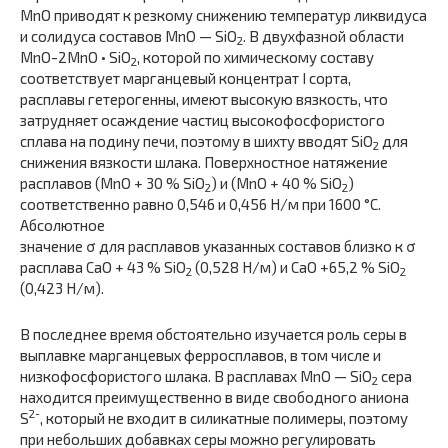
MnO приводят к резкому снижению температур ликвидуса
и солидуса составов MnO — SiO
. В двухфазной области
2
MnO-2MnO • SiO
, которой по химическому составу
2
соответствует марганцевый концентрат I сорта,
расплавы гетерогенны, имеют высокую вязкость, что
затрудняет осаждение частиц высокофосфористого
сплава на подину печи, поэтому в шихту вводят SiO
для
2
снижения вязкости шлака. Поверхностное натяжение
расплавов (MnO + 30 % SiO
) и (MnO + 40 % SiO
)
2
2
соответственно равно 0,546 и 0,456 Н/м при 1600 °С.
Абсолютное
значение σ для расплавов указанных составов близко к σ
расплава CaO + 43 % SiO
(0,528 Н/м) и CaO +65,2 % SiO
2
2
(0,423 Н/м).
В последнее время обстоятельно изучается роль серы в
выплавке марганцевых ферросплавов, в том числе и
низкофосфористого шлака. В расплавах MnO — SiO
сера
2
находится преимущественно в виде свободного аниона
2-
S
, который не входит в силикатные полимеры, поэтому
при небольших добавках серы можно регулировать