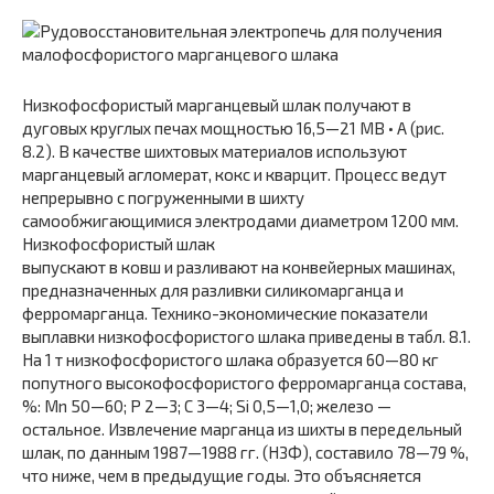
Низкофосфористый марганцевый шлак получают в
дуговых круглых печах мощностью 16,5—21 МВ • А (рис.
8.2). В качестве шихтовых материалов используют
марганцевый агломерат, кокс и кварцит. Процесс ведут
непрерывно с погруженными в шихту
самообжигающимися электродами диаметром 1200 мм.
Низкофосфористый шлак
выпускают в ковш и разливают на конвейерных машинах,
предназначенных для разливки силикомарганца и
ферромарганца. Технико-экономические показатели
выплавки низкофосфористого шлака приведены в табл. 8.1.
На 1 т низкофосфористого шлака образуется 60—80 кг
попутного высокофосфористого ферромарганца состава,
%: Mn 50—60; P 2—3; C 3—4; Si 0,5—1,0; железо —
остальное. Извлечение марганца из шихты в передельный
шлак, по данным 1987—1988 гг. (НЗФ), составило 78—79 %,
что ниже, чем в предыдущие годы. Это объясняется