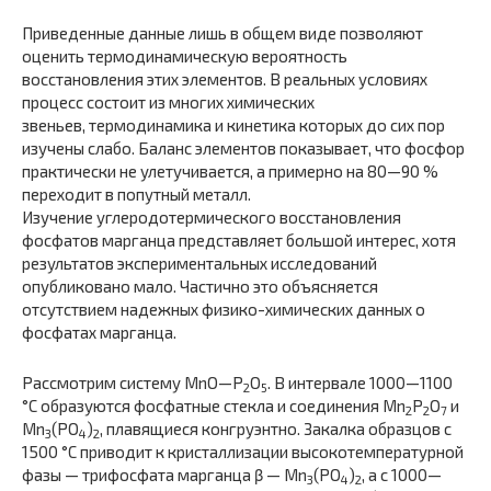
Приведенные данные лишь в общем виде позволяют
оценить термодинамическую вероятность
восстановления этих элементов. В реальных условиях
процесс состоит из многих химических
звеньев, термодинамика и кинетика которых до сих пор
изучены слабо. Баланс элементов показывает, что фосфор
практически не улетучивается, а примерно на 80—90 %
переходит в попутный металл.
Изучение углеродотермического восстановления
фосфатов марганца представляет большой интерес, хотя
результатов экспериментальных исследований
опубликовано мало. Частично это объясняется
отсутствием надежных физико-химических данных о
фосфатах марганца.
Рассмотрим систему MnO—P
O
. В интервале 1000—1100
2
5
°С образуются фосфатные стекла и соединения Mn
P
O
и
2
2
7
Mn
(PO
)
, плавящиеся конгруэнтно. Закалка образцов с
3
4
2
1500 °С приводит к кристаллизации высокотемпературной
фазы — трифосфата марганца β — Mn
(PO
)
, а с 1000—
3
4
2