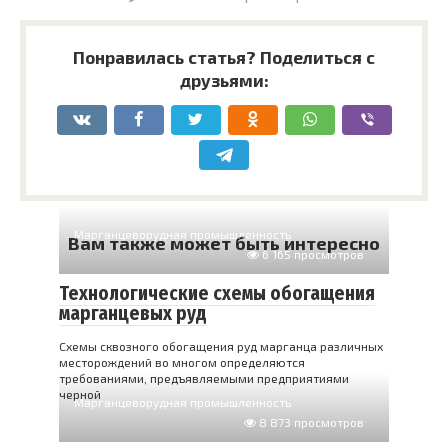
Понравилась статья? Поделиться с
друзьями:
Марганцеворудная промышленность
Вам также может быть интересно
6 165 просмотров
Технологические схемы обогащения
марганцевых руд
Схемы сквозного обогащения руд марганца различных
месторождений во многом определяются
требованиями, предъявляемыми предприятиями
черной
Марганцеворудная промышленность
8 873 просмотров