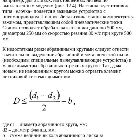
например, для отливок, изготовленных литьем по
выплавленным моделям (рис. 12.4). На станке куст отливок
типа «елочка» подается в зажимное устройство с
пневмоприводом. По просьбе заказчика станок комплектуется
зажимом, представляющим собой пневматические тиски.
Станок позволяет обрабатывать отливки длиною 500 мм,
диаметром 250 мм со скоростью резания 80 м/с при круге 500
мм.
К недостаткам резки абразивными кругами следует отнести
значительное выделение абразивной и металлической пыли
(необходимы специальные пылеулавливающие устройства) и
малые диаметры абразивных отрезных кругов. Так, даже
новым, не изношенным кругом можно отрезать элемент
литниковой системы диаметром:
где d1 – диаметр абразивного круга, мм;
d2 – диаметр фланца, мм;
b – сумма величин выхода абразивного диска за