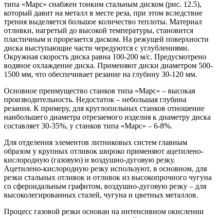
типа «Марс» снабжен тонким стальным диском (рис. 12.5),
который давит на металл в месте реза, при этом вследствие
трения выделяется большое количество теплоты. Материал
отливки, нагретый до высокой температуры, становится
пластичным и прорезается диском. На режущей поверхности
диска выступающие части чередуются с углублениями.
Окружная скорость диска равна 100-200 м/с. Предусмотрено
водяное охлаждение диска. Применяют диски диаметром 500-
1500 мм, что обеспечивает резание на глубину 30-120 мм.
Основное преимущество станков типа «Марс» – высокая
производительность. Недостаток – небольшая глубина
резания. К примеру, для круглопильных станков отношение
наибольшего диаметра отрезаемого изделия к диаметру диска
составляет 30-35%, у станков типа «Марс» – 6-8%.
Для отделения элементов литниковых систем главным
образом у крупных отливок широко применяют ацетилено-
кислородную (газовую) и воздушно-дуговую резку.
Ацетилено-кислородную резку используют, в основном, для
резки стальных отливок и отливок из высокопрочного чугуна
со сфероидальным графитом, воздушно-дуговую резку – для
высоколегированных сталей, чугуна и цветных металлов.
Процесс газовой резки основан на интенсивном окислении