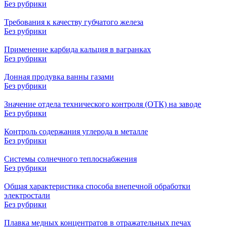
Без рубрики
Требования к качеству губчатого железа
Без рубрики
Применение карбида кальция в вагранках
Без рубрики
Донная продувка ванны газами
Без рубрики
Значение отдела технического контроля (ОТК) на заводе
Без рубрики
Контроль содержания углерода в металле
Без рубрики
Системы солнечного теплоснабжения
Без рубрики
Общая характеристика способа внепечной обработки
электростали
Без рубрики
Плавка медных концентратов в отражательных печах