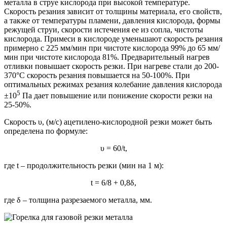
металла в струе кислорода при высокой температуре.
Скорость резания зависит от толщины материала, его свойств,
а также от температуры пламени, давления кислорода, формы
режущей струи, скорости истечения ее из сопла, чистоты
кислорода. Примеси в кислороде уменьшают скорость резания
примерно с 225 мм/мин при чистоте кислорода 99% до 65 мм/
мин при чистоте кислорода 81%. Предварительный нагрев
отливки повышает скорость резки. При нагреве стали до 200-
370°С скорость резания повышается на 50-100%. При
оптимальных режимах резания колебание давления кислорода
5
±10
Па дает повышение или понижение скорости резки на
25-50%.
Скорость υ, (м/с) ацетилено-кислородной резки может быть
определена по формуле:
υ = 60/t,
где t – продолжительность резки (мин на 1 м):
t = 6/8 + 0,8δ,
где δ – толщина разрезаемого металла, мм.