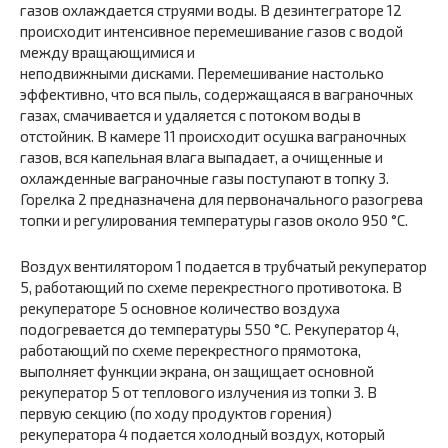
газов охлаждается струями воды. В дезинтеграторе 12
происходит интенсивное перемешивание газов с водой
между вращающимися и
неподвижными дисками. Перемешивание настолько
эффективно, что вся пыль, содержащаяся в ваграночных
газах, смачивается и удаляется с потоком воды в
отстойник. В камере 11 происходит осушка ваграночных
газов, вся капельная влага выпадает, а очищенные и
охлажденные ваграночные газы поступают в топку 3.
Горелка 2 предназначена для первоначального разогрева
топки и регулирования температуры газов около 950 °С.
Воздух вентилятором 1 подается в трубчатый рекуператор
5, работающий по схеме перекрестного противотока. В
рекуператоре 5 основное количество воздуха
подогревается до температуры 550 °С. Рекуператор 4,
работающий по схеме перекрестного прямотока,
выполняет функции экрана, он защищает основной
рекуператор 5 от теплового излучения из топки 3. В
первую секцию (по ходу продуктов горения)
рекуператора 4 подается холодный воздух, который