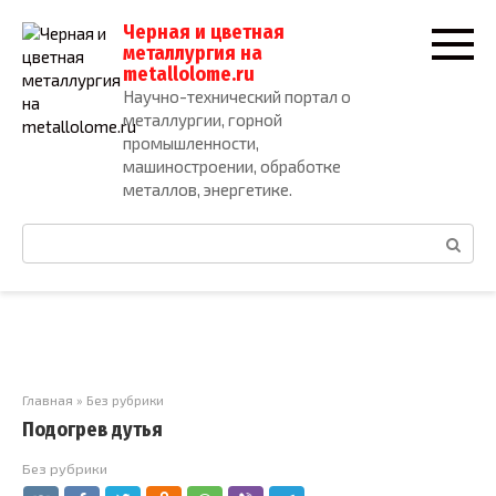
Перейти
Черная и цветная
к
металлургия на
контенту
metallolome.ru
Научно-технический портал о
металлургии, горной
промышленности,
машиностроении, обработке
металлов, энергетике.
Поиск:
Главная
»
Без рубрики
Подогрев дутья
Без рубрики