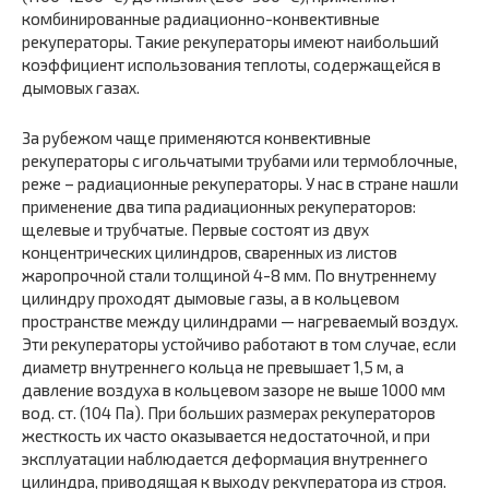
комбинированные радиационно-конвективные
рекуператоры. Такие рекуператоры имеют наибольший
коэффициент использования теплоты, содержащейся в
дымовых газах.
За рубежом чаще применяются конвективные
рекуператоры с игольчатыми трубами или термоблочные,
реже – радиационные рекуператоры. У нас в стране нашли
применение два типа радиационных рекуператоров:
щелевые и трубчатые. Первые состоят из двух
концентрических цилиндров, сваренных из листов
жаропрочной стали толщиной 4-8 мм. По внутреннему
цилиндру проходят дымовые газы, а в кольцевом
пространстве между цилиндрами — нагреваемый воздух.
Эти рекуператоры устойчиво работают в том случае, если
диаметр внутреннего кольца не превышает 1,5 м, а
давление воздуха в кольцевом зазоре не выше 1000 мм
вод. ст. (104 Па). При больших размерах рекуператоров
жесткость их часто оказывается недостаточной, и при
эксплуатации наблюдается деформация внутреннего
цилиндра, приводящая к выходу рекуператора из строя.