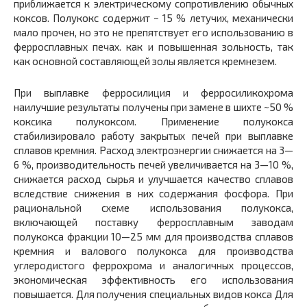
приближается к электрическому сопротивлению обычных
коксов. Полукокс содержит ~ 15 % летучих, механически
мало прочен, но это не препятствует его использованию в
ферросплавных печах. как и повышенная зольность, так
как основной составляющей золы является кремнезем.
При выплавке ферросилиция и ферросиликохрома
наилучшие результаты получены при замене в шихте ~50 %
коксика полукоксом. Применение полукокса
стабилизировало работу закрытых печей при выплавке
сплавов кремния. Расход электроэнергии снижается на 3—
6 %, производительность печей увеличивается на 3—10 %,
снижается расход сырья и улучшается качество сплавов
вследствие снижения в них содержания фосфора. При
рациональной схеме использования полукокса,
включающей поставку ферросплавным заводам
полукокса фракции 10—25 мм для производства сплавов
кремния и валового полукокса для производства
углеродистого феррохрома и аналогичных процессов,
экономическая эффективность его использования
повышается. Для получения специальных видов кокса Для