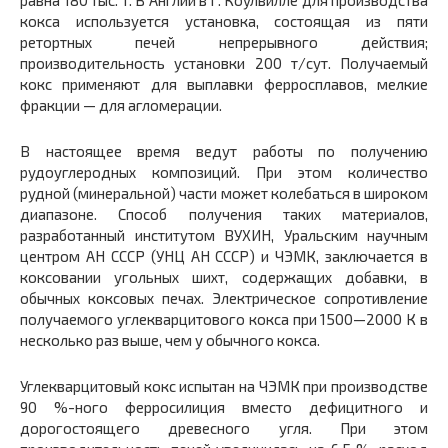
равна 180 тыс. т. В Англии в г. Коулвилле для производства
кокса используется установка, состоящая из пяти
ретортных печей непрерывного действия;
производительность установки 200 т/сут. Получаемый
кокс применяют для выплавки ферросплавов, мелкие
фракции — для агломерации.
В настоящее время ведут работы по получению
рудоуглеродных композиций. При этом количество
рудной (минеральной) части может колебаться в широком
диапазоне. Способ получения таких материалов,
разработанный институтом ВУХИН, Уральским научным
центром АН СССР (УНЦ АН СССР) и ЧЭМК, заключается в
коксовании угольных шихт, содержащих добавки, в
обычных коксовых печах. Электрическое сопротивление
получаемого углекварцитового кокса при 1500—2000 К в
несколько раз выше, чем у обычного кокса.
Углекварцитовый кокс испытан на ЧЭМК при производстве
90 %-ного ферросилиция вместо дефицитного и
дорогостоящего древесного угля. При этом