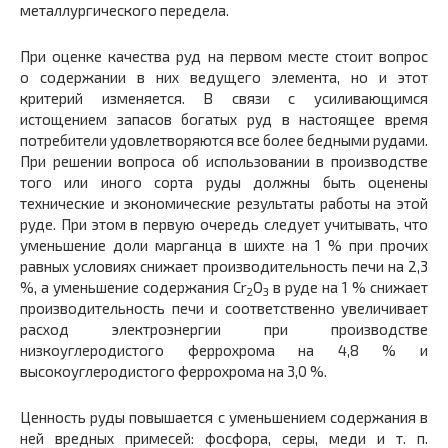
металлургического передела.
При оценке качества руд на первом месте стоит вопрос
о содержании в них ведущего элемента, но и этот
критерий изменяется. В связи с усиливающимся
истощением запасов богатых руд в настоящее время
потребители удовлетворяются все более бедными рудами.
При решении вопроса об использовании в производстве
того или иного сорта руды должны быть оценены
технические и экономические результаты работы на этой
руде. При этом в первую очередь следует учитывать, что
уменьшение доли марганца в шихте на 1 % при прочих
равных условиях снижает производительность печи на 2,3
%, а уменьшение содержания Cr
O
в руде на 1 % снижает
2
3
производительность печи и соответственно увеличивает
расход электроэнергии при производстве
низкоуглеродистого феррохрома на 4,8 % и
высокоуглеродистого феррохрома на 3,0 %.
Ценность руды повышается с уменьшением содержания в
ней вредных примесей: фосфора, серы, меди и т. п.