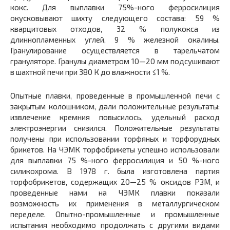
кокс. Для выплавки 75%-ного ферросилиция
окусковывают шихту следующего состава: 59 %
кварцитовых отходов, 32 % полукокса из
длиннопламенных углей, 9 % железной окалины.
Гранулирование осуществляется в тарельчатом
грануляторе. Гранулы диаметром 10—20 мм подсушивают
в шахтной печи при 380 К до влажности ≤1 %.
Опытные плавки, проведенные в промышленной печи с
закрытым колошником, дали положительные результаты:
извлечение кремния повысилось, удельный расход
электроэнергии снизился. Положительные результаты
получены при использовании торфяных и торфорудных
брикетов. На ЧЭМК торфобрикеты успешно использовали
для выплавки 75 %-ного ферросилиция и 50 %-ного
силикохрома. В 1978 г. была изготовлена партия
торфобрикетов, содержащих 20—25 % оксидов РЗМ, и
проведенные нами на ЧЭМК плавки показали
возможность их применения в металлургическом
переделе. Опытно-промышленные и промышленные
испытания необходимо продолжать с другими видами