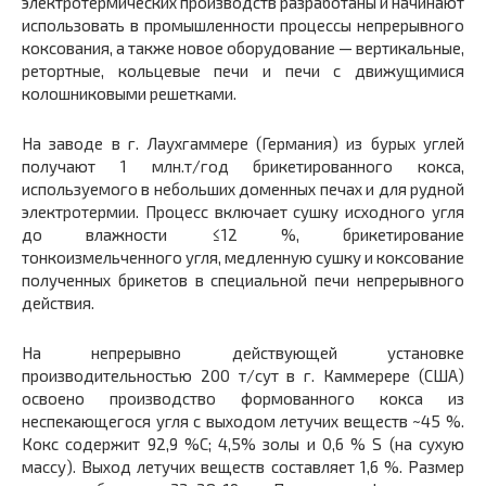
электротермических производств разработаны и начинают
использовать в промышленности процессы непрерывного
коксования, а также новое оборудование — вертикальные,
ретортные, кольцевые печи и печи с движущимися
колошниковыми решетками.
На заводе в г. Лаухгаммере (Германия) из бурых углей
получают 1 млн.т/год брикетированного кокса,
используемого в небольших доменных печах и для рудной
электротермии. Процесс включает сушку исходного угля
до влажности ≤12 %, брикетирование
тонкоизмельченного угля, медленную сушку и коксование
полученных брикетов в специальной печи непрерывного
действия.
На непрерывно действующей установке
производительностью 200 т/сут в г. Каммерере (США)
освоено производство формованного кокса из
неспекающегося угля с выходом летучих веществ ~45 %.
Кокс содержит 92,9 %С; 4,5% золы и 0,6 % S (на сухую
массу). Выход летучих веществ составляет 1,6 %. Размер