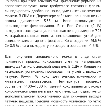
коксовых брикетов 32×28×19 мм. Применение формования
позволяет получать кокс требуемого состава и формы,
ликвидировать дробление кокса, уменьшить количество
мелочи. В США в г. Дорчестере работает кольцевая печь с
подом диаметром 5,35 м. Кокс используют в
производстве ферросплавов. В г. Рок Спрингс (США)
находится в эксплуатации кольцевая печь диаметром 7,93
м, вырабатывающая кокс из неспекающихся углей для
выплавки элементарного фосфора. Кокс содержит 91,6 %
С и 0,5 % влаги, выход летучих веществ составляет ~1,5 %.
Для получения специального кокса в ряде стран
применяют процесс коксования угля на непрерывно
движущейся колосниковой решетке. В США и Канаде на
нескольких установках производят из углей с выходом
летучих 16—44 % кокс для электротермических и
химических производств. Температура процесса
составляет 1400—1500 К. Горячий кокс выдается с конца
колосниковой решетки в шахтную печь, где подвергается
дополнительному прокаливанию для снижения выхода
летучих веществ. Годовая мощность установок по углю