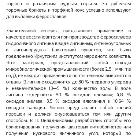
торфов и различным рудным сырьем. За рубежом
торфяные брикеты и торфяной кокс успешно используют
для выплавки ферросплавов.
Значительный интерес представляет применение в
качестве восстановителя при производстве ферросплавов
гидролизного лигнина в виде лигнинных, лигниноугольных
и лигнинорудных (шихтовых) брикетов, что было
предложено Иркутским институтом народного хозяйства.
Этот материал, представляющий собой отходы
микробиологической промышленности (более 2,5 млн. т в
год), не находит применения и почти целиком вывозится в
отвалы. В лигнине содержится до 30 % твердого углерода
и незначительное (3—5 %) количество золы. В золе
лигнина содержится 80 % оксидов кремния; 4,8 %
оксидов железа; 3,5 % оксидов алюминия и 10,64 %
оксидов кальция. Лигнин представляет собой тонкий
порошок и должен окусковываться тем или другим
способом. В. П. Окладниковым разработаны способы его
брикетирования, получения шихтовых лигнобрикетов или
получения кускового лигнинного угля, который по