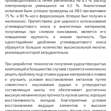
производительность печей увеличилась на 6,5 %, расход
электроэнергии уменьшился на 4,5 %. Аналогичные
испытания были успешно проведены на ЗФЗ при выплавке
75 %- и 90 %-ного ферросилиция. Успешно был получен и
железококс. Препятствием для широкого использования
углекварцитового кокса и аналогичных материалов,
получаемых при слоевом коксовании, является его
повышенная крупность и низкая прочность. При
одностадийном дроблении углекварцитового кокса
образуется большое количество высокозольной мелочи,
реализация которой затруднительна.
При разработке технологии получения рудоуглеродистых
композиций в большинстве случаев стремятся комплексно
решить проблему подготовки рудных материалов к плавке
и улучшить условия восстановления металлов путем
совместного окускования рудных и углеродистых
составляющих шихты, что обеспечивает достаточно
высокую механическую прочность кусков шихты, хорошую
восстановимость оксидов, благоприятные условия
восстановления ведущих элементов и высокое
электрическое сопротивление шихты. Кроме того, имеется