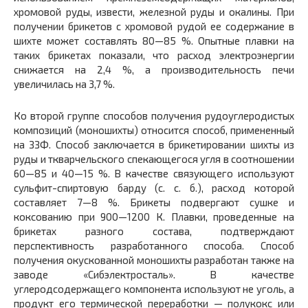
хромовой руды, извести, железной руды и окалины. При
получении брикетов с хромовой рудой ее содержание в
шихте может составлять 80—85 %. Опытные плавки на
таких брикетах показали, что расход электроэнергии
снижается на 2,4 %, а производительность печи
увеличилась на 3,7 %.
Ко второй группе способов получения рудоуглеродистых
композиций (моношихты) относится способ, примененный
на ЗЗФ. Способ заключается в брикетировании шихты из
руды и ткварчельского спекающегося угля в соотношении
60—85 и 40—15 %. В качестве связующего используют
сульфит-спиртовую барду (с. с. б.), расход которой
составляет 7—8 %. Брикеты подвергают сушке и
коксованию при 900—1200 К. Плавки, проведенные на
брикетах разного состава, подтверждают
перспективность разработанного способа. Способ
получения окускованной моношихты разработан также на
заводе «Сибэлектросталь». В качестве
углеродсодержащего компонента используют не уголь, а
продукт его термической переработки — полукокс или