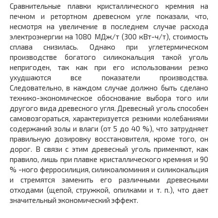
Сравнительные плавки кристаллического кремния на
печном и ретортном древесном угле показали, что,
несмотря на увеличение в последнем случае расхода
электроэнергии на 1080 МДж/т (300 кВт-ч/т), стоимость
сплава снизилась. Однако при углетермическом
производстве богатого силикокальция такой уголь
непригоден, так как при его использовании резко
ухудшаются все показатели производства.
Следовательно, в каждом случае должно быть сделано
технико-экономическое обоснование выбора того или
другого вида древесного угля. Древесный уголь способен
самовозгораться, характеризуется резкими колебаниями
содержаний золы и влаги (от 5 до 40 %), что затрудняет
правильную дозировку восстановителя, кроме того, он
дорог. В связи с этим древесный уголь применяют, как
правило, лишь при плавке кристаллического кремния и 90
% -ного ферросилиция, силикоалюминия и силикокальция
и стремятся заменить его различными древесными
отходами (щепой, стружкой, опилками и т. п.), что дает
значительный экономический эффект.