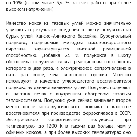
на 10% (в том числе 5,4 % за счет работы при более
высоком напряжении).
Качество кокса из газовых углей можно значительно
улучшить в результате введения в шихту полукокса из
бурых углей Канско-Ачинского бассейна. Буроугольный
полукокс, получаемый методом высокоскоростного
пиролиза, характеризуется высокой реакционной
способностью. Добавка 25 % полукокса в шихту
обеспечила получение кокса, реакционная способность
которого в два раза, а электрическое сопротивление в
пять раз выше, чем коксового орешка. Успешно
используют в качестве углеродистого восстановителя
полукокс из длиннопламенных углей. Полукокс получают
в шахтных печах с внутренним обогревом газовым
теплоносителем. Полукокс уже сейчас занимает второе
место после металлургического коксика в качестве
восстановителя при производстве ферросплавов в СССР.
Электрическое сопротивление полукокса при
температурах до 1200 К в тысячи раз больше, чем у
обычных коксов, а при более высоких температурах оно