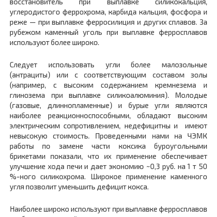
восстановитель при выплавке силикокальция,
углеродистого феррохрома, карбида кальция, фосфора и
реже — при выплавке ферросилиция и других сплавов. За
рубежом каменный уголь при выплавке ферросплавов
используют более широко.
Следует использовать угли более малозольные
(антрациты) или с соответствующим составом золы
(например, с высоким содержанием кремнезема и
глинозема при выплавке силикоалюминия). Молодые
(газовые, длиннопламенные) и бурые угли являются
наиболее реакционноспособными, обладают высоким
электрическим сопротивлением, недефицитны и имеют
невысокую стоимость. Проведенными нами на ЧЭМК
работы по замене части коксика буроугольными
брикетами показали, что их применение обеспечивает
улучшение хода печи и дает экономию ~0,3 руб. на 1 т 50
%-ного силикохрома. Широкое применение каменного
угля позволит уменьшить дефицит кокса.
Наиболее широко используют при выплавке ферросплавов