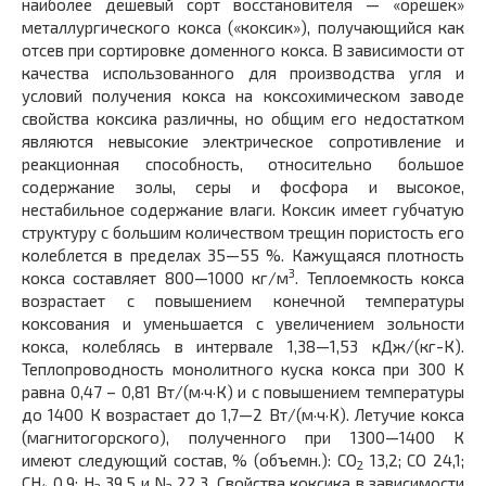
наиболее дешевый сорт восстановителя — «орешек»
металлургического кокса («коксик»), получающийся как
отсев при сортировке доменного кокса. В зависимости от
качества использованного для производства угля и
условий получения кокса на коксохимическом заводе
свойства коксика различны, но общим его недостатком
являются невысокие электрическое сопротивление и
реакционная способность, относительно большое
содержание золы, серы и фосфора и высокое,
нестабильное содержание влаги. Коксик имеет губчатую
структуру с большим количеством трещин пористость его
колеблется в пределах 35—55 %. Кажущаяся плотность
3
кокса составляет 800—1000 кг/м
. Теплоемкость кокса
возрастает с повышением конечной температуры
коксования и уменьшается с увеличением зольности
кокса, колеблясь в интервале 1,38—1,53 кДж/(кг-К).
Теплопроводность монолитного куска кокса при 300 К
равна 0,47 – 0,81 Вт/(м·ч·К) и с повышением температуры
до 1400 К возрастает до 1,7—2 Вт/(м·ч·К). Летучие кокса
(магнитогорского), полученного при 1300—1400 К
имеют следующий состав, % (объемн.): CO
13,2; СО 24,1;
2
CH
0,9; H
39,5 и N
22,3. Свойства коксика в зависимости