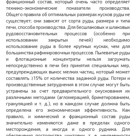
фракционный состав, который очень часто определяет
технико-экономические показатели производства.
Общего правила об оптимальных размерах кусков руды не
существует; они зависят от сорта руды, размера и типа
печи, способа производства. Для бесшлаковых и шлаковых
рудовосстановительных процессов (особенно при
использовании закрытых печей) необходимо
использование руды в более крупных кусках, чем для
большинства рафинировочных процессов. Пылеватые руды
и флотационные концентраты нельзя загружать
непосредственно в печи без принятия специальных мер,
предупреждающих вынос мелких частиц, который может
составлять ≥15% от количества заданной руды. Потери и
производственные затруднения в этом случае могут быть
устранены за счет предварительного окускования их
различными методами (агломерацией, брикетированием,
грануляцией и т. д.), но в каждом случае должна быть
определена его экономическая эффективность. Как
правило, и химический и фракционный состав руды
значительно изменяются даже в пределах одного
месторождения, а иногда и одного рудника. Для
обеспечения постоянства шихтовки, т. е. неизменности