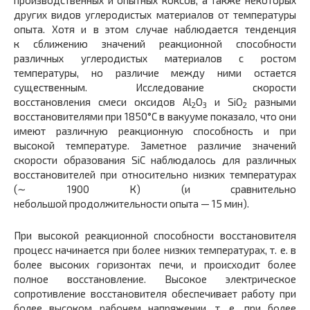
производственных и опытных коксов, а также некоторых
других видов углеродистых материалов от температуры
опыта. Хотя и в этом случае наблюдается тенденция
к сближению значений реакционной способности
различных углеродистых материалов с ростом
температуры, но различие между ними остается
существенным. Исследование скорости
восстановления смеси оксидов Al
O
и SiO
разными
2
3
2
восстановителями при 1850°С в вакууме показало, что они
имеют различную реакционную способность и при
высокой температуре. Заметное различие значений
скорости образования SiC наблюдалось для различных
восстановителей при относительно низких температурах
(∼ 1900 К) (и сравнительно
небольшой продолжительности опыта — 15 мин).
При высокой реакционной способности восстановителя
процесс начинается при более низких температурах, т. е. в
более высоких горизонтах печи, и происходит более
полное восстановление. Высокое электрическое
сопротивление восстановителя обеспечивает работу при
более высоком рабочем напряжении, т. е. при более