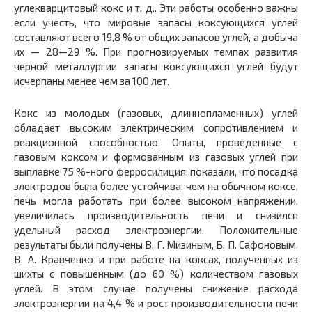
углекварцитовый кокс и т. д.. Эти работы особенно важны
если учесть, что мировые запасы коксующихся углей
составляют всего 19,8 % от общих запасов углей, а добыча
их — 28—29 %. При прогнозируемых темпах развития
черной металлургии запасы коксующихся углей будут
исчерпаны менее чем за 100 лет.
Кокс из молодых (газовых, длиннопламенных) углей
обладает высоким электрическим сопротивлением и
реакционной способностью. Опыты, проведенные с
газовым коксом и формованным из газовых углей при
выплавке 75 %-ного ферросилиция, показали, что посадка
электродов была более устойчива, чем на обычном коксе,
печь могла работать при более высоком напряжении,
увеличилась производительность печи и снизился
удельный расход электроэнергии. Положительные
результаты были получены В. Г. Мизиным, Б. П. Сафоновым,
В. А. Кравченко и при работе на коксах, полученных из
шихты с повышенным (до 60 %) количеством газовых
углей. В этом случае получены снижение расхода
электроэнергии на 4,4 % и рост производительности печи