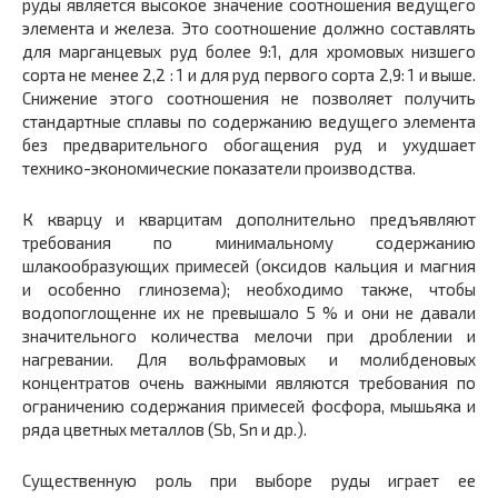
руды является высокое значение соотношения ведущего
элемента и железа. Это соотношение должно составлять
для марганцевых руд более 9:1, для хромовых низшего
сорта не менее 2,2 : 1 и для руд первого сорта 2,9: 1 и выше.
Снижение этого соотношения не позволяет получить
стандартные сплавы по содержанию ведущего элемента
без предварительного обогащения руд и ухудшает
технико-экономические показатели производства.
К кварцу и кварцитам дополнительно предъявляют
требования по минимальному содержанию
шлакообразующих примесей (оксидов кальция и магния
и особенно глинозема); необходимо также, чтобы
водопоглощенне их не превышало 5 % и они не давали
значительного количества мелочи при дроблении и
нагревании. Для вольфрамовых и молибденовых
концентратов очень важными являются требования по
ограничению содержания примесей фосфора, мышьяка и
ряда цветных металлов (Sb, Sn и др.).
Существенную роль при выборе руды играет ее