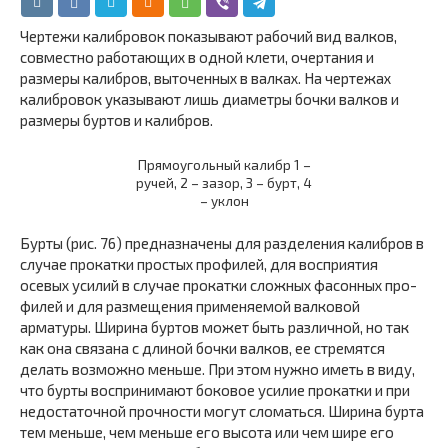
Чертежи калибровок показывают рабочий вид валков,
сов­местно работающих в одной клети, очертания и
размеры ка­либров, выточенных в валках. На чертежах
калибровок указывают лишь диаметры бочки валков и
размеры буртов и калибров.
Прямоугольный калибр 1 –
ручей, 2 – зазор, 3 – бурт, 4
– уклон
Бурты (рис. 76) предназначены для разделения калиб­ров в
случае прокатки простых профилей, для восприятия
осевых усилий в случае прокатки сложных фасонных про­
филей и для размещения применяемой валковой
арматуры. Ширина буртов может быть различной, но так
как она свя­зана с длиной бочки валков, ее стремятся
делать возможно меньше. При этом нужно иметь в виду,
что бурты воспри­нимают боковое усилие прокатки и при
недостаточной проч­ности могут сломаться. Ширина бурта
тем меньше, чем меньше его высота или чем шире его