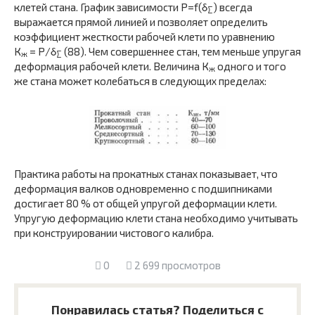
клетей стана. График зависимости Р=f(δ
) всегда
∑
выражается прямой линией и позволяет определить
коэффициент жесткости ра­бочей клети по уравнению
К
= Р/δ
(88). Чем совершеннее стан, тем меньше упругая
ж
∑
деформация рабочей клети. Ве­личина К
одного и того
ж
же стана может колебаться в сле­дующих пределах:
Практика работы на прокатных станах показывает, что
деформация валков одновременно с подшипниками
дости­гает 80 % от общей упругой деформации клети.
Упругую деформацию клети стана необходимо учитывать
при кон­струировании чистового калибра.
0
2 699 просмотров
Понравилась статья? Поделиться с