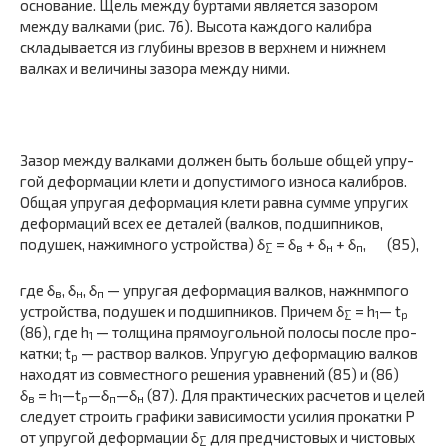
основание. Щель меж­ду буртами является зазором
между валками (рис. 76). Высота каждого калибра
складывается из глубины врезов в верхнем и нижнем
валках и величины зазора между ними.
Зазор между валками должен быть больше общей упру­
гой деформации клети и допустимого износа калибров.
Об­щая упругая деформация клети равна сумме упругих
де­формаций всех ее деталей (валков, подшипников,
подушек, нажимного устройства) δ
= δ
+ δ
+ δ
, (85),
∑
в
н
п
где δ
, δ
, δ
— упругая деформация валков, нажнмпого
в
н
п
устройства, подушек и подшипников. Причем δ
= h
— t
∑
1
p
(86), где h
— толщина прямоугольной полосы после про­
1
катки; t
— раствор валков. Упругую деформацию валков
р
находят из совместного решения уравнений (85) и (86)
δ
= h
—t
—δ
—δ
(87). Для практических расчетов и целей
в
1
р
п
н
следует строить графики зависимости усилия прокатки Р
от упругой дефор­мации δ
для предчистовых и чистовых
∑