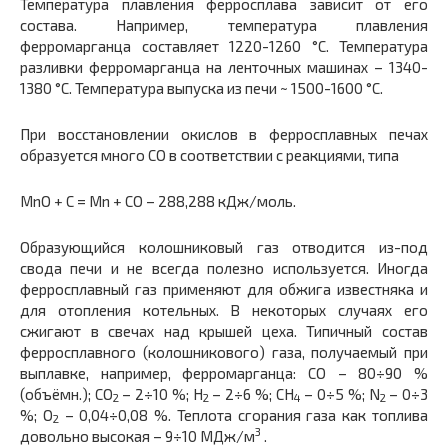
Температура плавления ферросплава зависит от его
состава. Например, температура плавления
ферромарганца составляет 1220-1260 °С. Температура
разливки ферромарганца на ленточных машинах – 1340-
1380 °С. Температура выпуска из печи ~ 1500-1600 °С.
При восстановлении окислов в ферросплавных печах
образуется много СО в соответствии с реакциями, типа
MnO + C = Mn + CO – 288,288 кДж/моль.
Образующийся колошниковый газ отводится из-под
свода печи и не всегда полезно используется. Иногда
ферросплавный газ применяют для обжига известняка и
для отопления котельных. В некоторых случаях его
сжигают в свечах над крышей цеха. Типичный состав
ферросплавного (колошникового) газа, получаемый при
выплавке, например, ферромарганца: СО – 80÷90 %
(объёмн.); СО
– 2÷10 %; Н
– 2÷6 %; СН
– 0÷5 %; N
– 0÷3
2
2
4
2
%; О
– 0,04÷0,08 %. Теплота сгорания газа как топлива
2
3
довольно высокая – 9÷10 МДж/м
.