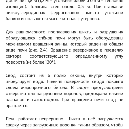
достигает 1,8 м (1,2 м – угольные блоки и 0,6 м – тепловая
изоляция). Толщина стен около 0,5 м. При выплавке
низкоуглеродистых ферросплавов вместо угольных
блоков используется магнезитовая футеровка.
Для равномерного проплавления шихты и разрушения
образующихся спёков печи могут быть оборудованы
механизмом вращения ванны, который виден на общем
виде печи (рис. 2.4). Вращение реверсивное в пределах
сектора, соответствующего определенному углу
поворота (не более 130°).
Свод состоит из 6 полых секций, внутри которых
циркулирует вода. Нижняя поверхность свода покрыта
слоем жаропрочного бетона. В своде предусмотрены
отверстия для загрузочных воронок, предохранительных
клапанов и газоотводов. При вращении печи свод не
вращается.
Печь работает непрерывно. Шихта в неё загружается
сверху через загрузочные воронки таким образом, чтобы