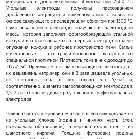
материалов с дополнительным обжигом при 2600 °С.
Угольные электроды получены прессованием
дробленного антрацита и каменноугольного кокса на
основе связующего с последующим обжигом при 1300 °С.
Самоспекающиеся электроды получают из электродной
массы, которая заполняет формообразующий стальной
кожух и которая спекается в твердый электрод по мере
опускания кожуха в рабочее пространство печи. Самые
качественные – это графитированные электроды со
специальной пропиткой. Плотность тока в них доходит до
2
20 А/см
. Преимущество самоспекающихся электродов –
их дешевизна, например, они в 3 раза дешевле угольных,
2
но плотность тока в них только 5-7 А/см
и,
соответственно, диаметр самоспекающихся электродов в
1,5-2 раза больше диаметра угольных и графитированных
электродов.
Нижняя часть футеровки печи чаще всего выкладывается
из угольных блоков (подина и нижняя часть стен,
называемая обстановкой), а верхняя вдоль стен – из
шамотного кирпича. Толщина футеровки подины