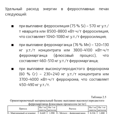
Удельный расход энергии в ферросплавных печах
следующий:
при выплавке ферросилиция (75 % Si) – 570 кг у.т./
т кварцита или 8500-8800 кВт⋅ч/т ферросилиция,
что составляет 1040-1080 кг у.т./т ферросилиция;
при выплавке ферромарганца (76 % Mn) – 120÷130
кг у.т./т концентрата или 3800-4100 кВт⋅ч/т
ферромарганца (флюсовый процесс), что
составляет 460-510 кг у.т./т ферромарганца;
при выплавке высокоуглеродистого феррохрома
(60 % Cr) – 230÷240 кг у.т./т концентрата или
3700-4000 кВт⋅ч/т феррохрома, что составляет
450-490 кг у.т./т.