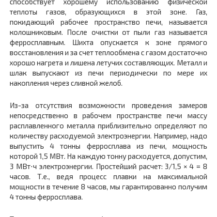
способствует хорошему использованию физической
теплоты газов, образующихся в этой зоне. Газ,
покидающий рабочее пространство печи, называется
колошниковым. После очистки от пыли газ называется
ферросплавным. Шихта опускается к зоне прямого
восстановления и за счет теплообмена с газом достаточно
хорошо нагрета и лишена летучих составляющих. Металл и
шлак выпускают из печи периодически по мере их
накопления через сливной желоб.
Из-за отсутствия возможности проведения замеров
непосредственно в рабочем пространстве печи массу
расплавленного металла приблизительно определяют по
количеству расходуемой электроэнергии. Например, надо
выпустить 4 тонны ферросплава из печи, мощность
которой 1,5 МВт. На каждую тонну расходуется, допустим,
3 МВт⋅ч электроэнергии. Простейший расчет: 3/1,5 × 4 = 8
часов. Т.е., ведя процесс плавки на максимальной
мощности в течение 8 часов, мы гарантированно получим
4 тонны ферросплава.