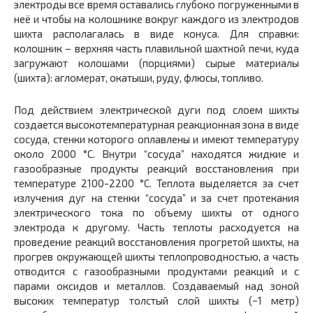
электроды все время оставались глубоко погруженными в
неё и чтобы на колошнике вокруг каждого из электродов
шихта располагалась в виде конуса. Для справки:
колошник – верхняя часть плавильной шахтной печи, куда
загружают колошами (порциями) сырые материалы
(шихта): агломерат, окатыши, руду, флюсы, топливо.
Под действием электрической дуги под слоем шихты
создается высокотемпературная реакционная зона в виде
сосуда, стенки которого оплавлены и имеют температуру
около 2000 °С. Внутри “сосуда” находятся жидкие и
газообразные продукты реакций восстановления при
температуре 2100-2200 °С. Теплота выделяется за счет
излучения дуг на стенки “сосуда” и за счет протекания
электрического тока по объему шихты от одного
электрода к другому. Часть теплоты расходуется на
проведение реакций восстановления прогретой шихты, на
прогрев окружающей шихты теплопроводностью, а часть
отводится с газообразными продуктами реакций и с
парами оксидов и металлов. Создаваемый над зоной
высоких температур толстый слой шихты (~1 метр)