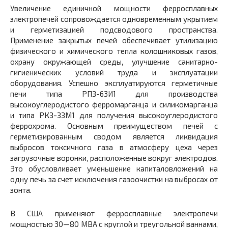
Увеличение единичной мощности ферросплавных
электропечей сопровождается одновременным укрытием
и герметизацией подсводового пространства.
Применение закрытых печей обеспечивает утилизацию
физического и химического тепла колошниковых газов,
охрану окружающей среды, улучшение санитарно-
гигиенических условий труда и эксплуатации
оборудования. Успешно эксплуатируются герметичные
печи типа РПЗ-63И1 для производства
высокоуглеродистого ферромарганца и силикомарганца
и типа РКЗ-ЗЗМ1 для получения высокоуглеродистого
феррохрома. Основным преимуществом печей с
герметизированным сводом является ликвидация
выбросов токсичного газа в атмосферу цеха через
загрузочные воронки, расположенные вокруг электродов.
Это обусловливает уменьшение капиталовложений на
одну печь за счет исключения газоочистки на выбросах от
зонта.
В США применяют ферросплавные электропечи
мощностью 30—80 МВА с круглой и треугольной ваннами,