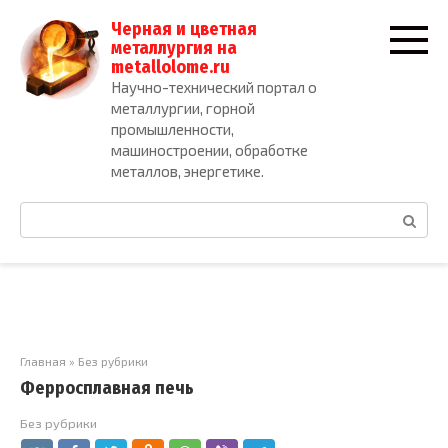
Перейти
Черная и цветная
к
металлургия на
контенту
metallolome.ru
Научно-технический портал о
металлургии, горной
промышленности,
машиностроении, обработке
металлов, энергетике.
Поиск:
Главная
»
Без рубрики
Ферросплавная печь
Без рубрики