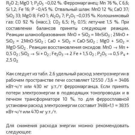
R
O 2; MgO 1; P
O
~0,02 %. Ферромарганец: Mn 76 %, C 6,6;
2
2
5
Si 1,2; Fe 16; P ~0,45 %. Отвальный шлак: MnO 12 %; CaO 37;
SiO
33; MgO 8; FeO 1; Al
O
7; P
O
~0,035 %. Колошниковый
2
2
3
2
5
газ: СО 92 % (масс.); СО
6,5; Н
0,15; летучие 1,5 %. При
2
2
составлении балансов приняты следующие реакции.
Реакции шлакообразования: MnO + SiO
= MnSiO
; 2MnO +
2
3
SiO
= 2MnO⋅SiO
; CaO + SiO
= CaO⋅SiO
; MgO + SiO
=
2
2
2
2
2
MgO⋅SiO
. Реакции восстановления оксидов: MnО → Mn +
2
0,5 O
; SiO
→ Si + O
; Fe
O
→ 2 Fe + 1,5 O
; P
O
→ 0,5 P
+
2
2
2
2
3
2
2
5
4
2,5 O
2
Как следует из табл. 2.6 удельный расход электроэнергии в
рабочем пространстве печи составляет 12550 /3,6 = 3486
кВт⋅ч/т или 430 кг у.т./т ферромарганца. Если принять
потери электроэнергии в подводящих токопроводах и в
печном трансформаторе 10 %, то для ферросплавной
установки расход электроэнергии составит 3486×1,1 = 3835
кВт⋅ч/т или 470 кг у.т./т.
Для снижения расхода энергии можно рекомендовать
следующее: