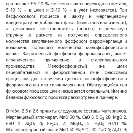
при плавке: 85-90 % фосфора шихты переходит в металл,
5-10 % – в шлак и 5-10 % – в улёт (испаряется). При
бесфлюсовом процессе в шихту к марганцевому
концентрату не добавляют флюс (известняк или известь),
а добавляют восстановитель (коксик) и железную
стружку в расчете на получение определенного
количества загрязненного фосфором ферромарганца и
возможно большого количества малофосфористого
шлака. Загрязненный фосфором ферромарганец имеет
ограниченное применение в сталеплавильном
производстве. Малофосфористый же шлак
перерабатывают в ферросплавной печи флюсовым
процессом для получения ценного низкофосфористого
ферромарганца или силикомарганца. Образующийся при
флюсовом процессе шлак называется отвальным. Именно
балансы флюсового процесса рассмотрены в примере.
В табл. 2.5 и 2.6 приняты следующие составы материалов.
Марганцевый агломерат: MnO 50 %; CaO 5; SiO
28; MgO 2;
2
FeO 4; Al
O
4; Fe
O
2; Mn
O
5; P
O
~0,41 %.
2
3
2
3
3
4
2
5
Малофосфористый шлак: MnO 60 %; SiO
30; CaO 4; Al
O
3;
2
2
3