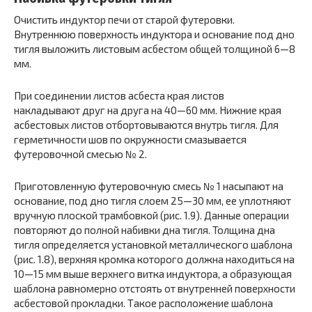
Очистить индуктор печи от старой футеровки.
Внутреннюю поверхность индуктора и основание под дно
тигля выложить листовым асбестом общей толщиной 6—8
мм.
При соединении листов асбеста края листов
накладывают друг на друга на 40—60 мм. Нижние края
асбестовых листов отбортовываются внутрь тигля. Для
герметичности шов по окружности смазывается
футеровочной смесью № 2.
Приготовленную футеровочную смесь № 1 насыпают на
ос­нование, под дно тигля слоем 25—30 мм, ее уплотняют
вручную плоской трамбовкой (рис. 1.9). Данные операции
повторяют до полной набивки дна тигля. Толщина дна
тигля определяется установкой металлического шаблона
(рис. 1.8), верхняя кромка которого должна находиться на
10—15 мм выше верхнего витка индуктора, а образующая
шаблона равномерно отстоять от внутренней поверхности
асбестовой прокладки. Такое расположение шаблона