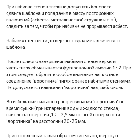
При набивке стенок тигля не допускать бокового
сдвига шаблона и попадания в массу посторонних
включений (асбеста, металлической стружки и т. п.),
следить за тем, чтобы при набивке не прорывался асбест.
Набивку стен вести до верхнего края металлического
шаблона.
После полного завершения набивки стенок верхняя
часть тигля обмазывается футеровочной смесью № 2. При
этом следует обратить особое внимание на плотное
соединение “воротника” тигля с ранее набитыми стенками.
Не допускается нависания “воротника” над шаблоном.
Во избежание сильного растрескивания “воротника” во
время сушки (при испарении воды и жидкого стекла)
наколоть отверстия Д 2—2,5 мм по всей поверхности
“воротника” на расстоянии 20-25 мм.
Приготовленный таким образом тигель подвергнуть