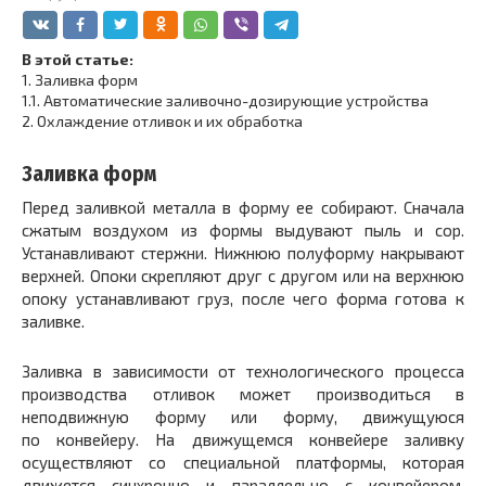
В этой статье:
1.
Заливка форм
1.1.
Автоматические заливочно-дозирующие устройства
2.
Охлаждение отливок и их обработка
Заливка форм
Перед заливкой металла в форму ее собирают. Сначала
сжатым воздухом из формы выдувают пыль и сор.
Устанавливают стержни. Нижнюю полуформу накрывают
верхней. Опоки скрепляют друг с другом или на верхнюю
опоку устанавливают груз, после чего форма готова к
заливке.
Заливка в зависимости от технологического процесса
производства отливок может производиться в
неподвижную форму или форму, движущуюся
по конвейеру. На движущемся конвейере заливку
осуществляют со специальной платформы, которая
движется синхронно и параллельно с конвейером.