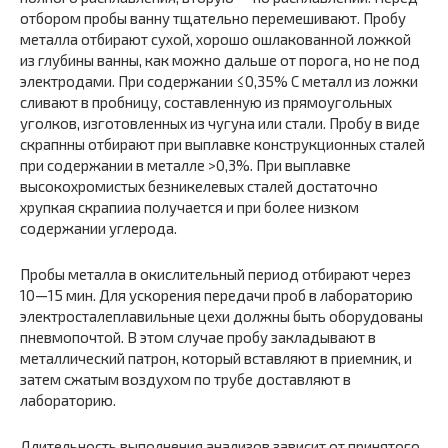
отбором пробы ванну тщательно перемешивают. Пробу
металла отбирают сухой, хорошо ошлакованной ложкой
из глу­бины ванны, как можно дальше от порога, но не под
электродами. При содержании ≤0,35% С металл из ложки
сливают в пробницу, составленную из прямо­угольных
уголков, изготовленных из чугуна или стали. Пробу в виде
скрапнны отбирают при выплавке конст­рукционных сталей
при содержании в металле >0,3%. При выплавке
высокохромистых безникелевых сталей достаточно
хрупкая скрапииа получается и при более низком
содержании углерода.
Пробы металла в окислительный период отбирают через
10—15 мин. Для ускорения передачи проб в лабо­раторию
электросталеплавильные цехи должны быть оборудованы
пневмопочтой. В этом случае пробу закла­дывают в
металлический патрон, который вставляют в приемник, и
затем сжатым воздухом по трубе достав­ляют в
лабораторию.
Длительность выполнения анализов зависит от при­нятого