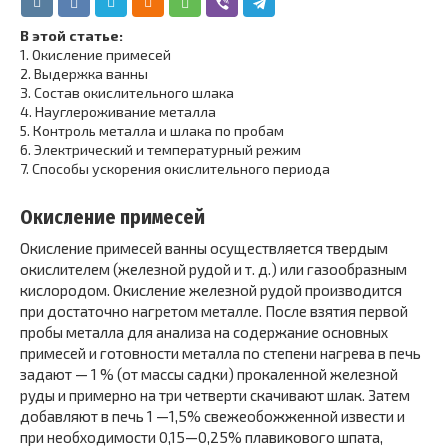
В этой статье:
1.
Окисление примесей
2.
Выдержка ванны
3.
Состав окислительного шлака
4.
Науглероживание металла
5.
Контроль металла и шлака по пробам
6.
Электрический и температурный режим
7.
Способы ускорения окислительного периода
Окисление примесей
Окисление примесей ванны осуществляется твердым
окислителем (железной рудой и т. д.) или газообразным
кислородом. Окисление железной рудой производится
при достаточно нагретом металле. После взятия первой
пробы металла для анализа на содержание основных
примесей и готовности металла по степени нагрева в печь
задают — 1 % (от массы садки) прокаленной железной
руды и примерно на три четверти скачивают шлак. За­тем
добавляют в печь 1 —1,5% свежеобожженной изве­сти и
при необходимости 0,15—0,25% плавикового шпа­та,