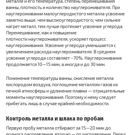
металле и его температура, степень перемешивания
ванны, плотность и количество науглероживателя. При
науглероживании малоуглеродистого металла усвоение
заметно выше, чем высокоуглеродистого; чем сильнее
нагрет металл, тем лучше протекает усвоение углерода.
Перемешивание, как и повышение
плотности науглероживателя, ускоряет процесс
науглероживания. Усвоение углерода уменьшается с
увеличением расхода науглероживателя. В среднем
усвоение углерода составляет ~70%. Науглероживание
продолжается 10—15 мин, а иногда и до 30 мин.
Понижение температуры ванны, окисление металла
кислородом воздуха, поглощение металлом газов из
печной атмосферы и удлинение плавки — отрицатель­ные
моменты науглероживания. Поэтому к нему следу­ет
прибегать лишь в случае крайней необходимости.
Контроль металла и шлака по пробам
Первую про­бу металла отбирают за 15—20 мин до
полного рас­плавления, вторую — по расплавлении. Перед