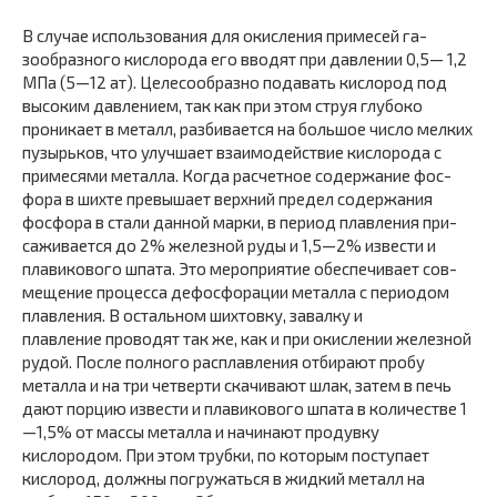
В случае использования для окисления примесей га­
зообразного кислорода его вводят при давлении 0,5— 1,2
МПа (5—12 ат). Целесообразно подавать кислород под
высоким давлением, так как при этом струя глубоко
проникает в металл, разбивается на большое число мел­ких
пузырьков, что улучшает взаимодействие кислорода с
примесями металла. Когда расчетное содержание фос­
фора в шихте превышает верхний предел содержания
фосфора в стали данной марки, в период плавления при­
саживается до 2% железной руды и 1,5—2% извести и
плавикового шпата. Это мероприятие обеспечивает сов­
мещение процесса дефосфорации металла с периодом
плавления. В остальном шихтовку, завалку и
плавление проводят так же, как и при окислении железной
рудой. После полного расплавления отбирают пробу
металла и на три четверти скачивают шлак, затем в печь
дают пор­цию извести и плавикового шпата в количестве 1
—1,5% от массы металла и начинают продувку
кислородом. При этом трубки, по которым поступает
кислород, дол­жны погружаться в жидкий металл на