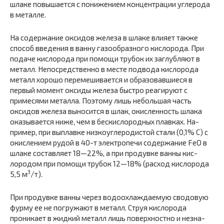
шлаке повышается с понижением концентрации угле­рода
в металле.
На содержание оксидов железа в шлаке влияет так­же
способ введения в ванну газообразного кислорода. При
подаче кислорода при помощи трубок их заглубля­ют в
металл. Непосредственно в месте подвода кислоро­да
металл хорошо перемешивается и образовавшиеся в
первый момент оксиды железа быстро реагируют с
примесями металла. Поэтому лишь небольшая часть
оксидов железа выносится в шлак, окисленность шлака
оказывается ниже, чем в бескислородных плавках. На­
пример, при выплавке низкоуглеродистой стали (0,1% С) с
окислением рудой в 40-т электропечи содержание FeO в
шлаке составляет 18—22%, а при продувке ванны кис­
лородом при помощи трубок 12—18% (расход кислоро­да
3
5,5 м
/т).
При продувке ванны через водоохлаждаемую сводо­вую
фурму ее не погружают в металл. Струя кислорода
проникает в жидкий металл лишь поверхностно и незна­