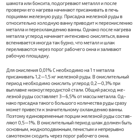
шамота или боксита, подогревают металлл и после
проверки его нагрева начинают присаживать в печь
порциями железную руду. Присадка железной руды в
отно­сительно холодную ванну приводит к переокислению
ме­талла и переохлаждению ванны. Однако после нагрева
металла углерод начинает интенсивно окисляться, ванна
вспенивается иногда так бурно, что металл и шлак
переливаются через порог рабочего окна и заливают
рабочую площадку.
Для окисления 0,01% С необходимо на 1 т металла
присаживать 1,2—1,5 кг железной руды. В окислитель­ный
период необходимо окислить углерод 0,2—0,3% при
выплавке низкоуглеродистой стали. Общий расход же­
лезной руды составляет 3—6,5% от массы металла. Од­
нако присадка такого большого количества руды сразу
может привести к значительному охлаждению ванны.
Поэтому единовременные порции железной руды состав­
ляют 0,5—1%. В окислительный период шлак должен быть
основным, жидкоподвижным, пенистым и непрерывно
самотеком сходить через порог рабочего окна.