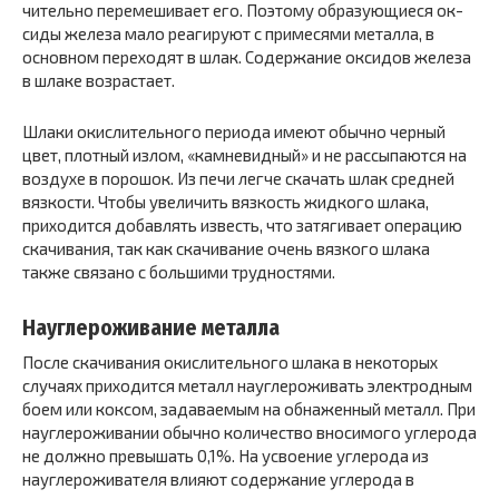
чительно перемешивает его. Поэтому образующиеся ок­
сиды железа мало реагируют с примесями металла, в
основном переходят в шлак. Содержание оксидов желе­за
в шлаке возрастает.
Шлаки окислительного периода имеют обычно чер­ный
цвет, плотный излом, «камневидный» и не рассыпа­ются на
воздухе в порошок. Из печи легче скачать шлак средней
вязкости. Чтобы увеличить вязкость жидкого шлака,
приходится добавлять известь, что затягивает операцию
скачивания, так как скачивание очень вязкого шлака
также связано с большими трудностями.
Науглероживание металла
После скачивания окис­лительного шлака в некоторых
случаях приходится ме­талл науглероживать электродным
боем или коксом, за­даваемым на обнаженный металл. При
науглерожива­нии обычно количество вносимого углерода
не должно превышать 0,1%. На усвоение углерода из
науглероживателя влияют содержание углерода в