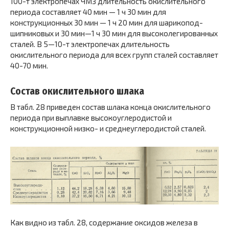
100-т электропечах ЧМЗ длительность окисли­тельного
периода составляет 40 мин — 1 ч 30 мин для
конструкционных 30 мин — 1 ч 20 мин для шарикопод­
шипниковых и 30 мин—1 ч 30 мин для высоколегирован­ных
сталей. В 5—10-т электропечах длительность
окислительного периода для всех групп сталей составляет
40-70 мин.
Состав окислительного шлака
В табл. 28 приведен состав шлака конца окислительного
периода при выплав­ке высокоуглеродистой и
конструкционной низко- и среднеуглеродистой сталей.
Как видно из табл. 28, содержание оксидов железа в