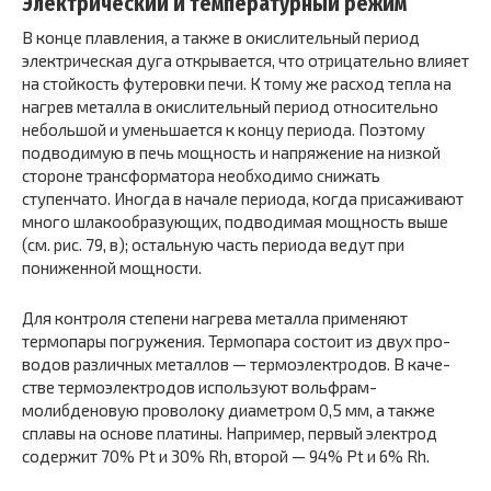
Электрический и температурный режим
В конце плавления, а также в окислительный период
электри­ческая дуга открывается, что отрица­тельно влияет
на стойкость футеровки печи. К тому же расход тепла на
нагрев металла в окислительный пери­од относительно
небольшой и уменьшается к концу пе­риода. Поэтому
подводимую в печь мощность и напря­жение на низкой
стороне трансформатора необходимо снижать
ступенчато. Иногда в начале периода, когда присаживают
много шлакообразующих, подводимая мощность выше
(см. рис. 79, в); остальную часть периода ведут при
пониженной мощности.
Для контроля степени нагрева металла применяют
термопары погружения. Термопара состоит из двух про­
водов различных металлов — термоэлектродов. В каче­
стве термоэлектродов используют вольфрам-
молибденовую проволоку диаметром 0,5 мм, а также
сплавы на основе платины. Например, первый электрод
содержит 70% Pt и 30% Rh, второй — 94% Pt и 6% Rh.