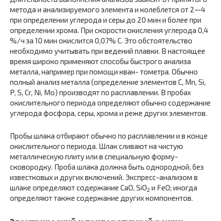
метода и анализируемого элемента и колеблется от 2—4
при определении углерода и серы до 20 мин и более при
определении хрома. При скорости окисле­ния углерода 0,4
%/ч за 10 мин окислится 0,07% С. Это обстоятельство
необходимо учитывать при ведений плавки. В настоящее
время широко применяют способы быстрого анализа
металла, например при помощи кван- тометра. Обычно
полный анализ металла (определение элементов С, Mn, Si,
P, S, Cr, Ni, Mo) производят по расплавлении. В пробах
окислительного периода опре­деляют обычно содержание
углерода фосфора, серы, хрома и реже других элементов.
Пробы шлака отбирают обычно по расплавлении и в конце
окислительного периода. Шлак сливают на чис­тую
металлическую плиту или в специальную форму-
сковородку. Проба шлака должна быть однородной, без
известковых и других включений. Экспресс-анали­зом в
шлаке определяют содержание CaO, SiO
и FeO; иногда
2
определяют также содержание других компонентов.