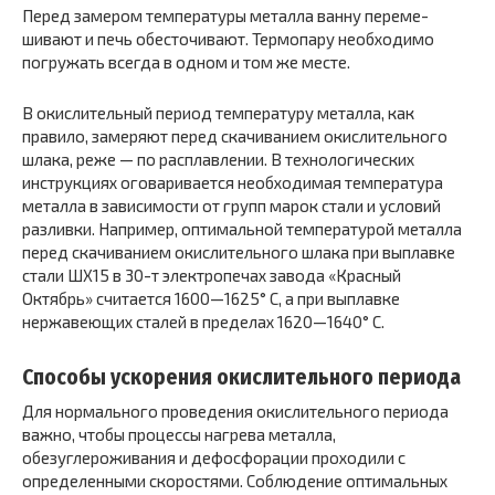
Перед замером температуры металла ванну переме­
шивают и печь обесточивают. Термопару необходимо
погружать всегда в одном и том же месте.
В окислительный период температуру металла, как
правило, замеряют перед скачиванием окислительного
шлака, реже — по расплавлении. В технологических
инструкциях оговаривается необходимая температура
металла в зависимости от групп марок стали и условий
разливки. Например, оптимальной температурой метал­ла
перед скачиванием окислительного шлака при вы­плавке
стали ШХ15 в 30-т электропечах завода «Крас­ный
Октябрь» считается 1600—1625° С, а при выплавке
нержавеющих сталей в пределах 1620—1640° С.
Способы ускорения окислительного периода
Для нормального проведения окислительного периода
важ­но, чтобы процессы нагрева металла,
обезуглерожива­ния и дефосфорации проходили с
определенными скоро­стями. Соблюдение оптимальных