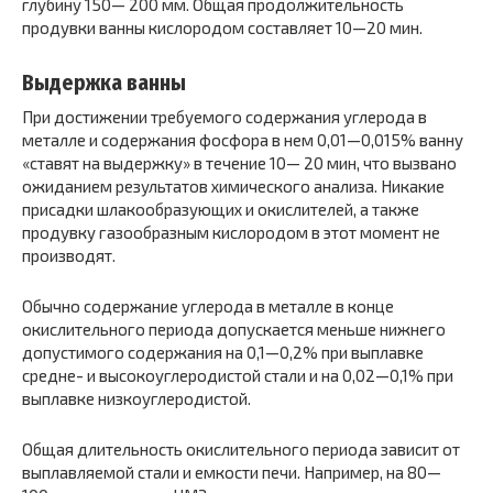
глубину 150— 200 мм. Общая продолжительность
продувки ванны кис­лородом составляет 10—20 мин.
Выдержка ванны
При достижении требуемого содер­жания углерода в
металле и содержания фосфора в нем 0,01—0,015% ванну
«ставят на выдержку» в течение 10— 20 мин, что вызвано
ожиданием результатов химическо­го анализа. Никакие
присадки шлакообразующих и окис­лителей, а также
продувку газообразным кислородом в этот момент не
производят.
Обычно содержание углерода в металле в конце
окислительного периода допускается меньше нижнего
допустимого содержания на 0,1—0,2% при выплавке
средне- и высокоуглеродистой стали и на 0,02—0,1% при
выплавке низкоуглеродистой.
Общая длительность окислительного периода зави­сит от
выплавляемой стали и емкости печи. Например, на 80—