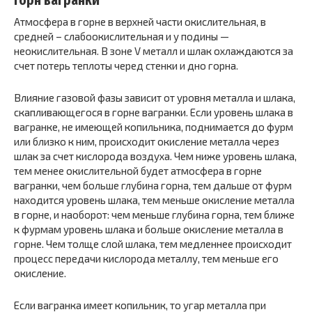
Горн вагранки
Атмосфера в горне в верхней части окислительная, в
средней – слабоокислительная и у подины —
неокислительная. В зоне V металл и шлак охлаждаются за
счет потерь теплоты черед стенки и дно горна.
Влияние газовой фазы зависит от уровня металла и шлака,
скапливающегося в горне вагранки. Если уровень шлака в
вагранке, не имеющей копильника, поднимается до фурм
или близко к ним, происходит окисление металла через
шлак за счет кислорода воздуха. Чем ниже уровень шлака,
тем менее окислительной будет атмосфера в горне
вагранки, чем больше глубина горна, тем дальше от фурм
находится уровень шлака, тем меньше окисление металла
в горне, и наоборот: чем меньше глубина горна, тем ближе
к фурмам уровень шлака и больше окисление металла в
горне. Чем толще слой шлака, тем медленнее происходит
процесс передачи кислорода металлу, тем меньше его
окисление.
Если вагранка имеет копильник, то угар металла при