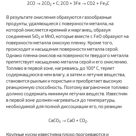
2CO → 2CO
+ C; 2CO + 3Fe → CO2 + Fe
C
2
3
В результате окисления образуются газообразные
продукты, удаляющиеся с поверхности металла, на
которой окисляется кремний и марганец, образуя
соединения SiO
и MnO, которые вместе с FeO образуют на
2
поверхности металла окисную пленку. Кроме того,
происходит и насыщение поверхности металла серой.
Однако пленка окислов на поверхности твердого металла
препятствует насыщению металла серой и его окислению.
Топливо в первой зоне, нагреваясь до 100° С, теряет
содержащуюся в нем влагу, а затем и летучие вещества,
становится рыхлым и пористым и приобретает высокую
реакционную способность. Поэтому ваграночное топливо
должно содержать минимум летучих веществ. Известняк
в первой зоне должен нагреваться до температуры,
необходимой для полной диссоциации его, по реакции
CaCO
→ CaO + CO
.
3
2
Крупные куски известняка плохо прогреваются и