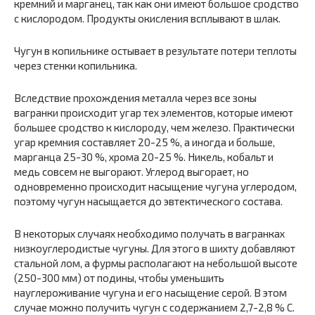
кремний и марганец, так как они имеют большое сродство
с кислородом. Продукты окисления всплывают в шлак.
Чугун в копильнике остывает в результате потери теплоты
через стенки копильника.
Вследствие прохождения металла через все зоны
вагранки происходит угар тех элементов, которые имеют
большее сродство к кислороду, чем железо. Практически
угар кремния составляет 20-25 %, а иногда и больше,
марганца 25-30 %, хрома 20-25 %. Никель, кобальт и
медь совсем не выгорают. Углерод выгорает, но
одновременно происходит насыщение чугуна углеродом,
поэтому чугун насыщается до эвтектического состава.
В некоторых случаях необходимо получать в вагранках
низкоуглеродистые чугуны. Для этого в шихту добавляют
стальной лом, а фурмы располагают на небольшой высоте
(250-300 мм) от подины, чтобы уменьшить
науглероживание чугуна и его насыщение серой. В этом
случае можно получить чугун с содержанием 2,7-2,8 % С.