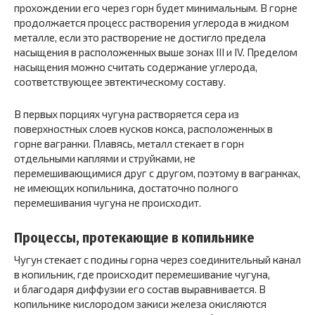
прохождении его через горн будет минимальным. В горне
продолжается процесс растворения углерода в жидком
металле, если это растворение не достигло предела
насыщения в расположенных выше зонах III и IV. Пределом
насыщения можно считать содержание углерода,
соответствующее эвтектическому составу.
В первых порциях чугуна растворяется сера из
поверхностных слоев кусков кокса, расположенных в
горне вагранки. Плавясь, металл стекает в горн
отдельными каплями и струйками, не
перемешивающимися друг с другом, поэтому в вагранках,
не имеющих копильника, достаточно полного
перемешивания чугуна не происходит.
Процессы, протекающие в копильнике
Чугун стекает с подины горна через соединительный канал
в копильник, где происходит перемешивание чугуна,
и благодаря диффузии его состав выравнивается. В
копильнике кислородом закиси железа окисляются