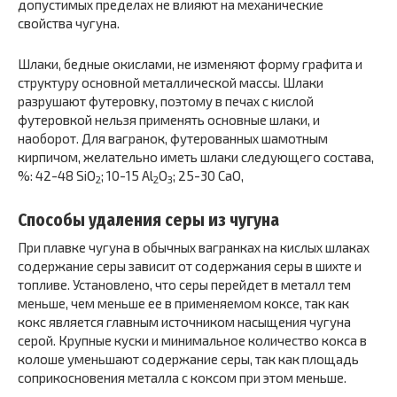
допустимых пределах не влияют на механические
свойства чугуна.
Шлаки, бедные окислами, не изменяют форму графита и
структуру основной металлической массы. Шлаки
разрушают футеровку, поэтому в печах с кислой
футеровкой нельзя применять основные шлаки, и
наоборот. Для вагранок, футерованных шамотным
кирпичом, желательно иметь шлаки следующего состава,
%: 42-48 SiO
; 10-15 Al
O
; 25-30 CaO,
2
2
3
Способы удаления серы из чугуна
При плавке чугуна в обычных вагранках на кислых шлаках
содержание серы зависит от содержания серы в шихте и
топливе. Установлено, что серы перейдет в металл тем
меньше, чем меньше ее в применяемом коксе, так как
кокс является главным источником насыщения чугуна
серой. Крупные куски и минимальное количество кокса в
колоше уменьшают содержание серы, так как площадь
соприкосновения металла с коксом при этом меньше.