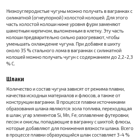
Низкоуглеродистые чугуны можно получать в вагранках с
силикатной (огнеупорной) холостой колошей. Для этого
часть холостой колоши ниже уровня фурм заменяют
шамотным кирпичом, выложенным в клетку. Эту часть
колоши предварительно сильно разогревают, чтобы
уменьшать охлаждение чугуна. При добавке в шихту
около 35 % стального лома в вагранках с силикатной
колошей можно получать чугун с содержанием до 2,2-2,3
% С.
Шлаки
Количество и состав чугуна зависят от режима плавки,
качества исходных материалов и флюсов, а также от
конструкции вагранки. В процессе плавки источниками
образования шлака являются: зола топлива, переходящая
в шлак; угар элементов Si, Mn, Fe; оплавление футеровки;
песок и окислы, попадающие в вагранку с шихтой; флюсы,
которые добавляют для понижения вязкости шлака. Всего
в процессе плавки образующийся шлак составляет 3-4 %