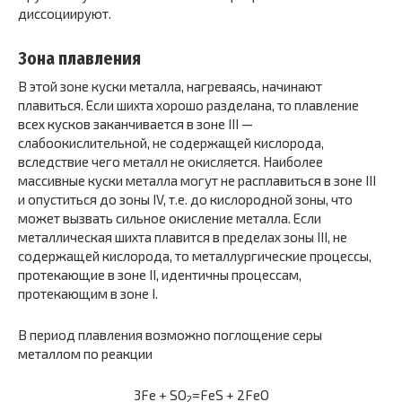
диссоциируют.
Зона плавления
В этой зоне куски металла, нагреваясь, начинают
плавиться. Если шихта хорошо разделана, то плавление
всех кусков заканчивается в зоне III —
слабоокислительной, не содержащей кислорода,
вследствие чего металл не окисляется. Наиболее
массивные куски металла могут не расплавиться в зоне III
и опуститься до зоны IV, т.е. до кислородной зоны, что
может вызвать сильное окисление металла. Если
металлическая шихта плавится в пределах зоны III, не
содержащей кислорода, то металлургические процессы,
протекающие в зоне II, идентичны процессам,
протекающим в зоне I.
В период плавления возможно поглощение серы
металлом по реакции
3Fe + SO
=FeS + 2FeO
2