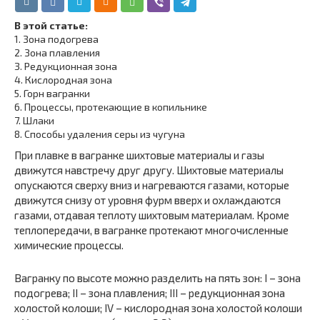
В этой статье:
1.
Зона подогрева
2.
Зона плавления
3.
Редукционная зона
4.
Кислородная зона
5.
Горн вагранки
6.
Процессы, протекающие в копильнике
7.
Шлаки
8.
Способы удаления серы из чугуна
При плавке в вагранке шихтовые материалы и газы
движутся навстречу друг другу. Шихтовые материалы
опускаются сверху вниз и нагреваются газами, которые
движутся снизу от уровня фурм вверх и охлаждаются
газами, отдавая теплоту шихтовым материалам. Кроме
теплопередачи, в вагранке протекают многочисленные
химические процессы.
Вагранку по высоте можно разделить на пять зон: I – зона
подогрева; II – зона плавления; III – редукционная зона
холостой колоши; IV – кислородная зона холостой колоши