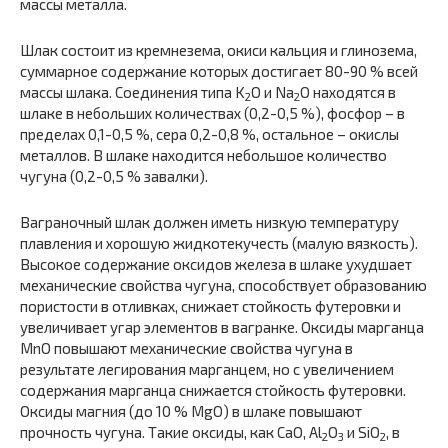
массы металла.
Шлак состоит из кремнезема, окиси кальция и глинозема,
суммарное содержание которых достигает 80-90 % всей
массы шлака. Соединения типа K
O и Na
O находятся в
2
2
шлаке в небольших количествах (0,2-0,5 %), фосфор – в
пределах 0,1-0,5 %, сера 0,2-0,8 %, остальное – окислы
металлов. В шлаке находится небольшое количество
чугуна (0,2-0,5 % завалки).
Ваграночный шлак должен иметь низкую температуру
плавления и хорошую жидкотекучесть (малую вязкость).
Высокое содержание оксидов железа в шлаке ухудшает
механические свойства чугуна, способствует образованию
пористости в отливках, снижает стойкость футеровки и
увеличивает угар элементов в вагранке. Оксиды марганца
MnO повышают механические свойства чугуна в
результате легирования марганцем, но с увеличением
содержания марганца снижается стойкость футеровки.
Оксиды магния (до 10 % MgO) в шлаке повышают
прочность чугуна. Такие оксиды, как CaO, Al
O
и SiO
, в
2
3
2