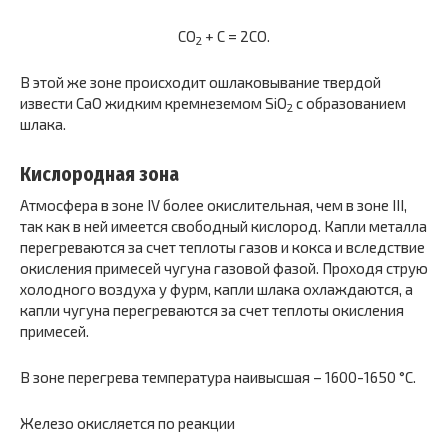
CO
+ C = 2CO.
2
В этой же зоне происходит ошлаковывание твердой
извести CaO жидким кремнеземом SiO
с образованием
2
шлака.
Кислородная зона
Атмосфера в зоне IV более окислительная, чем в зоне III,
так как в ней имеется свободный кислород. Капли металла
перегреваются за счет теплоты газов и кокса и вследствие
окисления примесей чугуна газовой фазой. Проходя струю
холодного воздуха у фурм, капли шлака охлаждаются, а
капли чугуна перегреваются за счет теплоты окисления
примесей.
В зоне перегрева температура наивысшая – 1600-1650 °С.
Железо окисляется по реакции