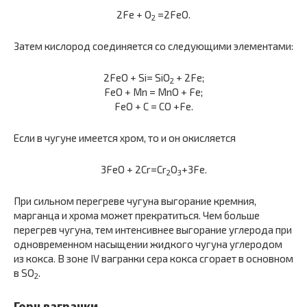
2Fe + O
=2FeO.
2
Затем кислород соединяется со следующими элементами:
2FeO + Si= SiO
+ 2Fe;
2
FeO + Mn = MnO + Fe;
FeO + C = CO +Fe.
Если в чугуне имеется хром, то и он окисляется
3FeO + 2Cr=Cr
O
+3Fe.
2
3
При сильном перегреве чугуна выгорание кремния,
марганца и хрома может прекратиться. Чем больше
перегрев чугуна, тем интенсивнее выгорание углерода при
одновременном насыщении жидкого чугуна углеродом
из кокса. В зоне IV вагранки сера кокса сгорает в основном
в SO
.
2