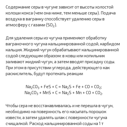
Содержание серы в чугуне зависит от высоты холостой
колоши кокса (чем она ниже, тем меньше серы). Подача
воздуха в вагранку способствует удалению серы в
атмосферу с газами (SO
).
2
Для удаления серы из чугуна применяют обработку
ваграночного чугуна кальцинированной содой, карбидом
кальция. Жидкий чугун обрабатывают кальцинированной
содой следующим образом: в ковш или копильник
заливают жидкий чугун, а затем вводят присадку соды.
При этом в присутствии углерода, действующего как
раскислитель, будут протекать реакции
Na
CO
+ FeS + С = Na
S + Fe + СО + CO
;
2
3
2
2
Na
CO
+ MnS + С = Na
S + Mn + СО + CO
.
2
3
2
2
Чтобы сера не восстанавливалась и не перешла в чугун,
необходимо на поверхность его насыпать порошок
извести, а затем удалять шлак с поверхности чугуна
счищалкой. Расход кальцинированной соды на 1 т