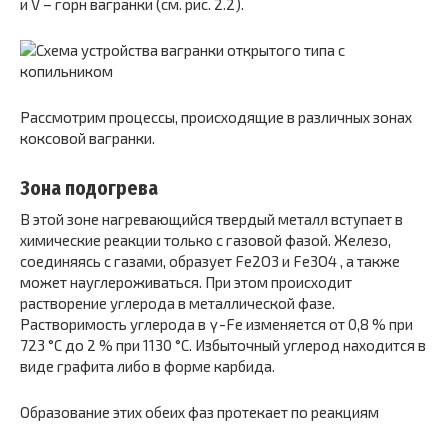
и V – горн вагранки (см. рис. 2.2).
Рассмотрим процессы, происходящие в различных зонах
коксовой вагранки.
Зона подогрева
В этой зоне нагревающийся твердый металл вступает в
химические реакции только с газовой фазой. Железо,
соединяясь с газами, образует Fe2O3 и Fe3O4 , а также
может науглероживаться. При этом происходит
растворение углерода в металлической фазе.
Растворимость углерода в γ-Fe изменяется от 0,8 % при
723 °С до 2 % при 1130 °С. Избыточный углерод находится в
виде графита либо в форме карбида.
Образование этих обеих фаз протекает по реакциям