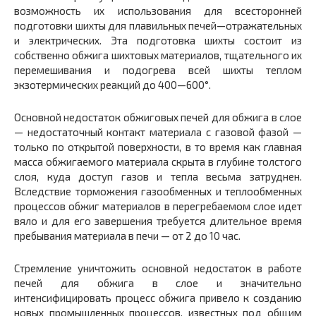
возможность их использования для всесторонней
подготовки шихты для плавильных печей—отражательных
и электрических. Эта подготовка шихты состоит из
собственно обжига шихтовых материалов, тщательного их
перемешивания и подогрева всей шихты теплом
экзотермических реакций до 400—600°.
Основной недостаток обжиговых печей для обжига в слое
— недостаточный контакт материала с газовой фазой —
только по открытой поверхности, в то время как главная
масса обжигаемого материала скрыта в глубине толстого
слоя, куда доступ газов и тепла весьма затруднен.
Вследствие торможения газообменных и теплообменных
процессов обжиг материалов в перегребаемом слое идет
вяло и для его завершения требуется длительное время
пребывания материала в печи — от 2 до 10 час.
Стремление уничтожить основной недостаток в работе
печей для обжига в слое и значительно
интенсифицировать процесс обжига привело к созданию
новых промышленных процессов, известных под общим