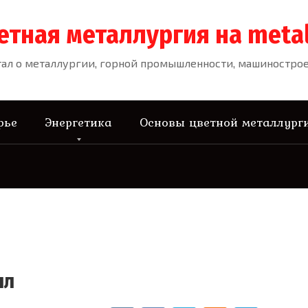
етная металлургия на meta
ал о металлургии, горной промышленности, машиностроен
рье
Энергетика
Основы цветной металлург
лл