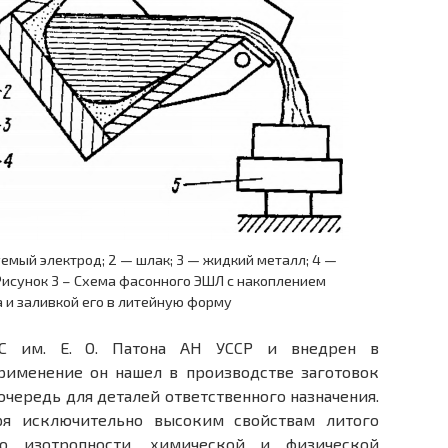
емый электрод; 2 — шлак; 3 — жидкий металл; 4 —
 Рисунок 3 – Схема фасонного ЭШЛ с накоплением
 и заливкой его в литейную форму
С им. Е. О. Патона АН УССР и внедрен в
рименение он нашел в производстве заготовок
очередь для деталей ответственного назначения.
ря исключительно высоким свойствам литого
го изотропности, химической и физической