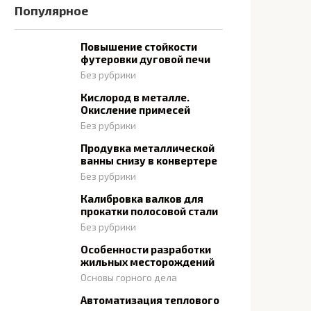
Популярное
Повышение стойкости
футеровки дуговой печи
Без рубрики
Кислород в металле.
Окисление примесей
Без рубрики
Продувка металлической
ванны снизу в конвертере
Без рубрики
Калибровка валков для
прокатки полосовой стали
Без рубрики
Особенности разработки
жильных месторождений
Основы горного дела
Автоматизация теплового