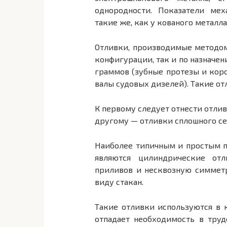
однородности. Показатели мех
такие же, как у кованого металл
Отливки, производимые методом
конфигурации, так и по назначен
граммов (зубные протезы и коро
валы судовых дизелей). Такие от
К первому следует отнести отли
другому — отливки сплошного се
Наиболее типичным и простым п
являются цилиндрические от
приливов и несквозную симмет
виду стакан.
Такие отливки используются в к
отпадает необходимость в тру