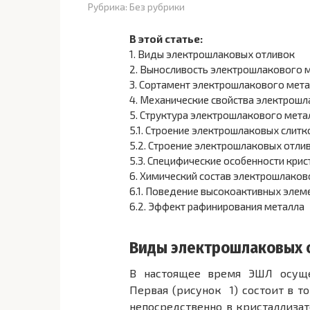
Рубрика:
Без рубрики
В этой статье:
1.
Виды электрошлаковых отливок
2.
Выносливость электрошлакового 
3.
Сортамент электрошлакового мет
4.
Механические свойства электрошл
5.
Структура электрошлакового мета
5.1.
Строение электрошлаковых слитк
5.2.
Строение электрошлаковых отли
5.3.
Специфические особенности крис
6.
Химический состав электрошлаков
6.1.
Поведение высокоактивных элем
6.2.
Эффект рафинирования металла
Виды электрошлаковых 
В настоящее время ЭШЛ осуще
Первая (рисунок 1) состоит в т
непосредственно в кристаллизат