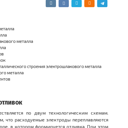
металла
алла
акового металла
лла
ов
вок
таллического строения электрошлакового металла
ого металла
ентов
отливок
ствляется по двум технологическим схемам.
ом, что расходуемые электроды переплавляются
оре, в котором формируется отливка. При этом