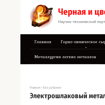
Перейти
к
Черная и цв
контенту
Научно-технический порт
Главная
Горно-химическое сы
Металлургия легких металлов
Главная
»
Без рубрики
Электрошлаковый мета