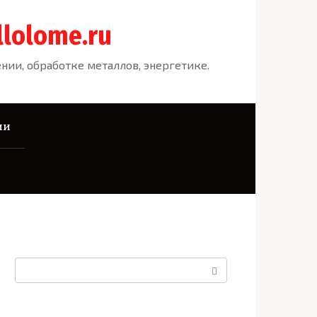
llolome.ru
ии, обработке металлов, энергетике.
ии
Поиск: