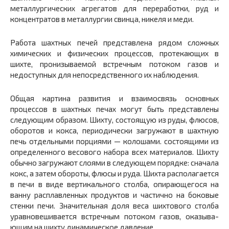
металлургических агрегатов для переработки, руд и
концентратов в металлургии свинца, никеля и меди.
Работа шахтных печей представлена рядом сложных
хими­ческих и физических процессов, протекающих в
шихте, прони­зываемой встречным потоком газов и
недоступных для непос­редственного их наблюдения.
Общая картина развития и взаимосвязь основных
процессов в шахтных печах могут быть представлены
следующим образом. Шихту, состоящую из руды, флюсов,
оборотов и кокса, периоди­чески загружают в шахтную
печь отдельными порциями — коло­шами. состоящими из
определенного весового набора всех ма­териалов. Шихту
обычно загружают слоями в следующем поряд­ке: сначала
кокс, а затем обороты, флюсы и руда. Шихта распо­лагается
в печи в виде вертикального столба, опирающегося на
ванну расплавленных продуктов и частично на боковые
стенки печи. Значительная доля веса шихтового столба
уравновешивается встречным потоком газов, оказыва­
ющим на шихту динамическое давление.