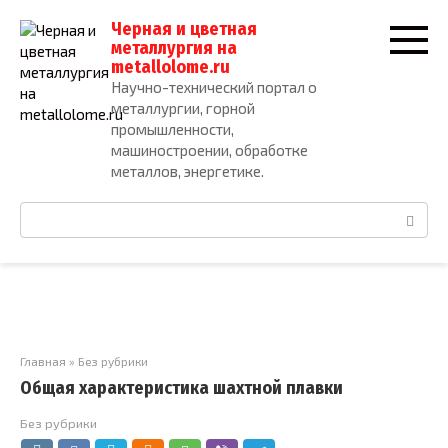
Перейти
Черная и цветная
к
металлургия на
контенту
metallolome.ru
Научно-технический портал о
металлургии, горной
промышленности,
машиностроении, обработке
металлов, энергетике.
Поиск:
Главная
»
Без рубрики
Общая характеристика шахтной плавки
Без рубрики