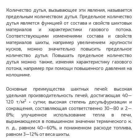
Количество дутья, вызывающее эти явления, называется
пре­дельным количеством дутья. Предельное количество
дутья явля­ется функцией от состава и свойств шихтовых
материалов и характеристики газового потока.
Соответствующими изменениями состава и свойств
материалов шихты, например увеличением .крупности
кусков, можно значительно повысить предельное
количество дутья. Повышать предельное количество
дутья можно также, изменяя характеристику газового
потока, например при помощи повышенного давления на
колошнике.
Основные преимущества шахтных печей: высокая
удельная производительность печей, достигающая 40—
2
120 т/м
• сутки; вы­сокая степень десульфуризации и
сокращения, составляющая со­ответственно 30—80 и 2—
8%; улучшенное использование тепла в печи,
выражающееся в повышенном значении термического к.
п. д., равном 40—60%, и пониженном расходе топлива,
рав­ном 3—12% от веса шихты.