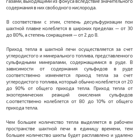
газами, выходящими из фоку­са вследствие значительного
содержания в них свободного кис­лорода.
В соответствии с этим, степень десульфуризации пои
шахтной плавке колеблется в широких пределах — от 30
до 80%, а степень сокращения — от 2 до 8.
Приход тепла в шахтной печи осуществляется за счет
углеродистого и минерального топлива, представленного
сульфид­ными минералами, содержащимися в руде. В
зависимости от со­держания сульфидов в руде
соответственно изменяется приход тепла за счет
углеродистого топлива, который обычно колеб­лется от 20
до 90% от общего прихода тепла. Приход тепла от
экзотермических реакций окисления сульфидов
с.оответственно колеблется от 80 до 10% от общего
прихода тепла.
Чем большее количество тепла выделяется в рабочем
прост­ранстве шахтной печи в единицу времени, тем
большее количе­ство шихты будет расплавлено и удалено