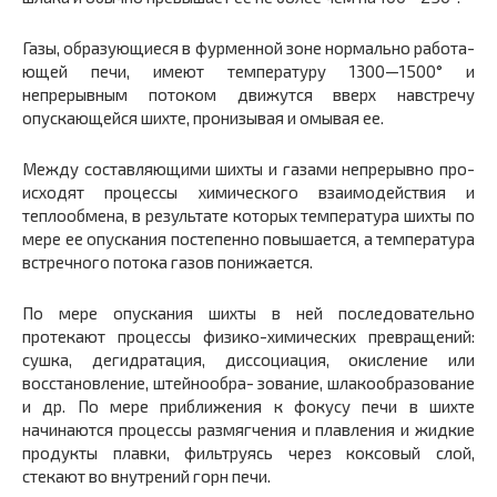
Газы, образующиеся в фурменной зоне нормально работа­
ющей печи, имеют температуру 1300—1500° и
непрерывным по­током движутся вверх навстречу
опускающейся шихте, пронизы­вая и омывая ее.
Между составляющими шихты и газами непрерывно про­
исходят процессы химического взаимодействия и
теплообмена, в результате которых температура шихты по
мере ее опускания постепенно повышается, а температура
встречного потока газов понижается.
По мере опускания шихты в ней последовательно
протекают процессы физико-химических превращений:
сушка, дегидрата­ция, диссоциация, окисление или
восстановление, штейнообра- зование, шлакообразование
и др. По мере приближения к фо­кусу печи в шихте
начинаются процессы размягчения и плавле­ния и жидкие
продукты плавки, фильтруясь через коксовый слой,
стекают во внутрений горн печи.