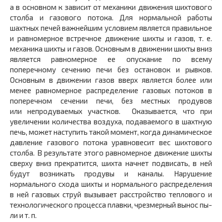
а в основном к зависит от механики движения шихтового
столба и газового потока. Для нормальной работы
шахтных печей важнейшим условием является правильное
и равномерное встречное движение шихты и газов, т. е.
механика шихты и газов. Основным в движе­нии шихты вниз
является равномерное ее опускание по всему
поперечному сечению печи без остановок и рывков.
Основным в движении газов вверх является более или
менее равномерное распределение газовых потоков в
поперечном сечении печи, без местных продувов
или непродуваемых участков. Оказывается, что при
увеличении количества воздуха, подаваемого в шахтную
печь, может наступить такой момент, когда динамическое
давление газового потока уравновесит вес шихтового
столба. В резуль­тате этого равномерное движение шихты
сверху вниз прекратит­ся, шихта начнет подвисать, в ней
будут возникать продувы и ка­налы. Нарушение
нормального схода шихты и нормального рас­пределения
в ней газовых струй вызывает расстройство тепло­вого и
технологического процесса плавки, чрезмерный вынос пы­
ли и т. п.