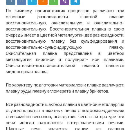
По химизму происходящих процессов различают три
основ­ные разновидности шахтной плавки:
восстановительную, окис­лительную и окислительно-
восстановительную. Восстановительная плавка в свою
очередь имеет в цветной металлургии две раз­новидности:
восстановительную плавку без сульфидирования и
восстановительно-сульфидирующую плавку.
Окислительная пла­вка представлена в цветной
металлургии пиритной и полупирит- ной плавками.
Окислительно-восстановительной плавкой явля­ется
медносерная плавка.
По характеру подготовки материалов к плавке различают:
плавку руды, плавку агломерата и плавку брикетов.
Все разновидности шахтной плавки в цветной металлургии
осуществляются в шахтных печах с водоохлаждаемыми
стенками из кессонов, вследствие чего в литературе эти
печи иногда на­зываются ватер-жакетными печами.
Шахтные печи являются одним из главных