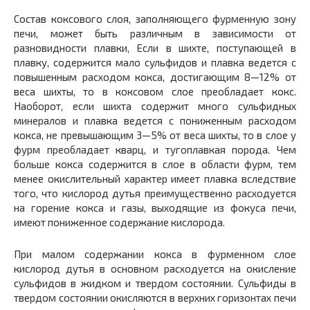
Состав коксового слоя, заполняющего фурменную зону
печи, может быть различным в зависимости от
разновидности плавки, Если в шихте, поступающей в
плавку, содержится мало сульфи­дов и плавка ведется с
повышенным расходом кокса, достигаю­щим 8—12% от
веса шихты, то в коксовом слое преобладает кокс.
Наоборот, если шихта содержит много сульфидных
минералов и плавка ведется с пониженным расходом
кокса, не пре­вышающим 3—5% от веса шихты, то в слое у
фурм преобладает кварц, и тугоплавкая порода. Чем
больше кокса содержится в слое в области фурм, тем
менее окислительный характер имеет плавка вследствие
того, что кислород дутья преимущественно расходуется
на горение кокса и газы, выходящие из фокуса печи,
имеют пониженное содержание кислорода.
При малом содержании кокса в фурменном слое
кислород дутья в основном расходуется на окисление
сульфидов в жидком и твердом состоянии. Сульфиды в
твердом состоянии окисля­ются в верхних горизонтах печи