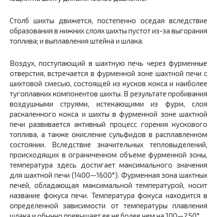
Столб шихты движется, постепенно оседая вследствие
образования в нижних слоях шихты пустот из-за выгорания
топлива; и выплавления штейна и шлака.
Воздух, поступающий в шахтную печь через фурменные
от­верстия, встречается в фурменной зоне шахтной печи с
шихтовой смесью, состоящей из кусков кокса и наиболее
тугоплавких компонентов шихты. В результате пробивания
воздушными струями, истекающими из фурм, слоя
раскаленного кокса и шихты в фурменной зоне шахтной
печи развивается активный процесс горения кускового
топлива, а также окисление сульфидов в рас­плавленном
состоянии. Вследствие значительных тепловыделе­ний,
происходящих в ограниченном объеме фурменной зоны,
температура здесь достигает максимального значения
для шахтной печи (1400—1600°). Фурменная зона шахтных
печей, обладающая максимальной температурой, носит
название фокуса печи. Тем­пература фокуса находится в
определенной зависимости от тем­пературы плавления
шлака и обычно превышает ее не более чем на 100—250°.