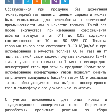
Образующийся при продувке без дожигания
конвертерный газ является ценным сырьем и может
быть использован для переработки в химической
промышленности или в качестве топлива. Такой газ
после эксгаустера при изменении коэффициента
избытка воздуха а от 0,11 до 0,05 содержит
соответственно от 70 до 80—85% СО. Теплота
3
сгорания такого газа составляет 8—10 МДж/м
и при
3
использовании в качестве топлива 60 м
газа на 1т
выплавляемой стали можно получить экономию 15—17
тыс. т условного топлива на 1 млн. т кислородно-
конвертерной стали при верхней продувке. Кроме того,
использование конвертерных газов позволит снизить
загрязнение воздушного бассейна газом СО и оксидами
азота, образующимися при выбросе конвертерного
газа в атмосферу с его дожиганием на «свече».
С учетом изложенного для ряда новых и
существующих конвертерных цехов Гипромезом
разработаны проектные решения по сбору