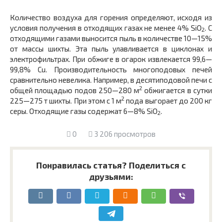
Количество воздуха для горения определяют, исходя из
усло­вия получения в отходящих газах не менее 4% SiO
. С
2
отходящими газами выносится пыль в количестве 10—15%
от массы шихты. Эта пыль улавливается в циклонах и
электрофильтрах. При об­жиге в огарок извлекается 99,6—
99,8% Сu. Производительность многоподовых печей
сравнительно невелика. Например, в десяти­подовой печи с
2
общей площадью подов 250—280 м
обжигается в сутки
2
225—275 т шихты. При этом с 1 м
пода выгорает до 200 кг
серы. Отходящие газы содержат 6—8% SiO
.
2
0
3 206 просмотров
Понравилась статья? Поделиться с
друзьями: