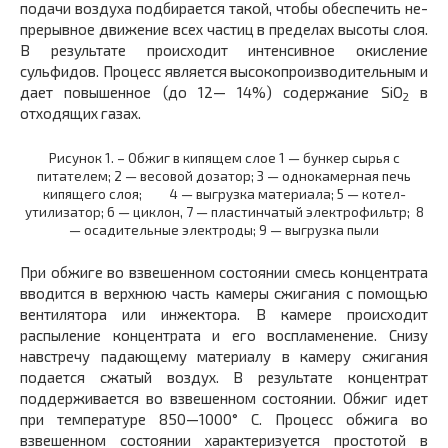
подачи воздуха подбирается такой, чтобы обеспечить не­
прерывное движение всех частиц в пределах высоты слоя.
В ре­зультате происходит интенсивное окисление
сульфидов. Процесс является высокопроизводительным и
дает повышенное (до 12— 14%) содержание SiO
в
2
отходящих газах.
Рисунок 1. – Обжиг в кипящем слое 1 — бункер сырья с
питателем; 2 — весовой дозатор; 3 — однокамерная печь
кипящего слоя; 4 — выгрузка материала; 5 — котел-
утилизатор; 6 — циклон, 7 — пластинчатый электрофильтр; 8
— осадительные электроды; 9 — выгрузка пыли
При обжиге во взвешенном состоянии смесь концентрата
вво­дится в верхнюю часть камеры сжигания с помощью
вентилятора или инжектора. В камере происходит
распыление концентрата и его воспламенение. Снизу
навстречу падающему материалу в ка­меру сжигания
подается сжатый воздух. В результате концентрат
поддерживается во взвешенном состоянии. Обжиг идет
при темпе­ратуре 850—1000° С. Процесс обжига во
взвешенном состоянии характеризуется простотой в