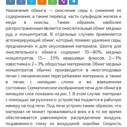
Назначение обжига — окисление серы и снижение ее
содержа­ния, а также перевод части сульфидов железа и
меди в окислы. Таким образом, наиболее
распространенным является окислитель­ный обжиг медных
руд и концентратов. В отдельных случаях при­меняется
агломерирующий обжиг, который, помимо удаления серы,
предназначен и для окускования материала. Шихта для
окисли­тельного обжига содержит 70—80% медных
концентратов, 15— 20% кварцевых флюсов, 2—3%
известняка и 2—3% оборотных материалов. Обжиг медных
концентратов обычно производится в многоподовых
печах с механическим перегребанием материала, а также
в печах с кипящим слоем и во взвешенном
состоянии. Схематическое изображение печи для обжига в
кипящем слое показано на рис. 1. В этом случае материал
с помощью загру­зочного устройства подается в рабочую
камеру на под печи. Под печи устроен таким образом, что
материал не может провали­ваться вниз и в то же время
обеспечивается равномерное распре­деление воздуха,
подаваемого снизу из воздушной коробки. Ско­рость