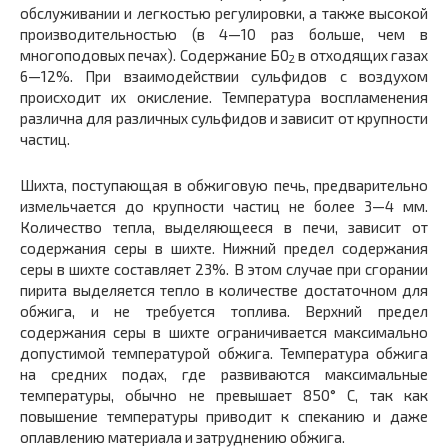
обслуживании и легкостью регули­ровки, а также высокой
производительностью (в 4—10 раз больше, чем в
многоподовых печах). Содержание Б0
в отходящих газах
2
6—12%. При взаимодействии сульфидов с воздухом
происходит их окисление. Температура воспламенения
различна для различ­ных сульфидов и зависит от крупности
частиц.
Шихта, поступающая в обжиговую печь, предварительно
из­мельчается до крупности частиц не более 3—4 мм.
Количество тепла, выделяющееся в печи, зависит от
содержания серы в шихте. Нижний предел содержания
серы в шихте составляет 23%. В этом случае при сгорании
пирита выделяется тепло в количестве доста­точном для
обжига, и не требуется топлива. Верхний предел
содержания серы в шихте ограничивается максимально
допусти­мой температурой обжига. Температура обжига
на средних подах, где развиваются максимальные
температуры, обычно не превы­шает 850° С, так как
повышение температуры приводит к спека­нию и даже
оплавлению материала и затруднению обжига.