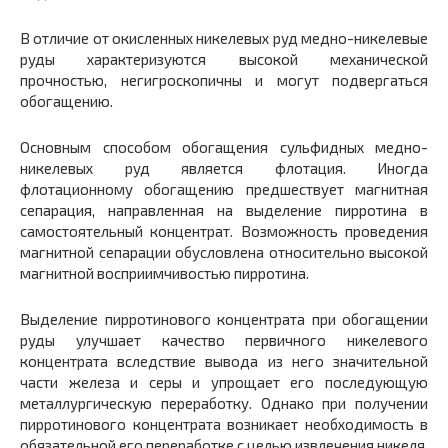
В отличие от окисленных никелевых руд медно-никелевые
руды характеризуются высокой механической
прочностью, негигроскопичны и могут подвергаться
обогащению.
Основным способом обогащения сульфидных медно-
никелевых руд является флотация. Иногда
флотационному обогащению предшествует магнитная
сепарация, направленная на выделение пирротина в
самостоятельный концентрат. Возможность проведения
магнитной сепарации обусловлена относительно высокой
магнитной восприимчивостью пирротина.
Выделение пирротинового концентрата при обогащении
руды улучшает качество первичного никелевого
концентрата вследствие вывода из него значительной
части железа и серы и упрощает его последующую
металлургическую переработку. Однако при получении
пирротинового концентрата возникает необходимость в
обязательной его переработке с целью извлечения никеля,