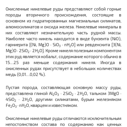
Окисленные никелевые руды представляют собой горные
породы вторичного происхождения, состоящие в
основном из гидратированных магнезиальных силикатов,
алюмосиликатов и оксида железа. Никелевые минералы в
них составляют незначительную часть рудной массы.
Наиболее часто никель находится в виде бунзеита (NiO),
гарниерита [(Ni, Mg)O · SiO
· nH
O] или ревденскита [3(Ni,
3
2
Mg)O · 2SiO
· 2H
O]. Кроме никеля полезным компонентом
2
2
этих руд является кобальт, содержание которого обычно в
15…25 раз меньше содержания никеля. Иногда в
окисленных рудах присутствует в небольших количествах
медь (0,01…0,02 %).
Пустая порода, составляющая основную массу руды,
представлена глиной Al
O
· 2SiO
· 2H
O, тальком 3MgO ·
2
3
2
2
4SiO
· 2H
O, другими силикатами, бурым железняком
2
2
Fe
O
· nH
O, кварцем и известняком.
2
3
2
Окисленные никелевые руды отличаются исключительным
непостоянством состава по содержанию как ценных