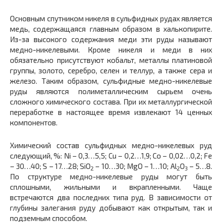
Основным спутником никеля в сульфидных рудах является
медь, содержащаяся главным образом в халькопирите.
Из-за высокого содержания меди эти руды называют
медно-никелевыми. Кроме никеля и меди в них
обязательно присутствуют кобальт, металлы платиновой
группы, золото, серебро, селен и теллур, а также сера и
железо. Таким образом, сульфидные медно-никелевые
руды являются полиметаллическим сырьем очень
сложного химического состава. При их металлургической
переработке в настоящее время извлекают 14 ценных
компонентов.
Химический состав сульфидных медно-никелевых руд
следующий, %: Ni – 0,3…5,5; Cu – 0,2…1,9; Co – 0,02…0,2; Fe
– 30…40; S – 17…28; SiO
– 10…30; MgO – 1…10; Al
O
– 5…8.
2
2
3
По структуре медно-никелевые руды могут быть
сплошными, жильными и вкрапленными. Чаще
встречаются два последних типа руд. В зависимости от
глубины залегания руду добывают как открытым, так и
подземным способом.