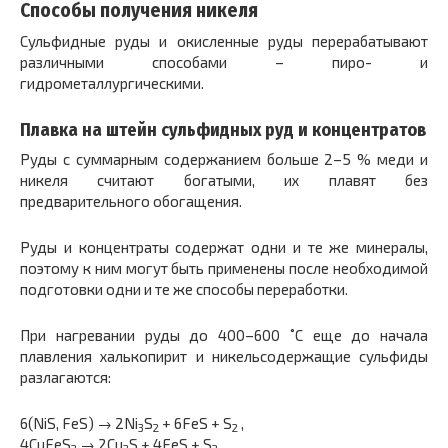
Способы получения никеля
Сульфидные руды и окисленные руды перерабатывают
различными способами – пиро- и
гидрометаллургическими.
Плавка на штейн сульфидных руд и концентратов
Руды с суммарным содержанием больше 2–5 % меди и
никеля считают богатыми, их плавят без
предварительного обогащения.
Руды и концентраты содержат одни и те же минералы,
поэтому к ним могут быть применены после необходимой
подготовки одни и те же способы переработки.
При нагревании руды до 400–600 ˚С еще до начала
плавления халькопирит и никельсодержащие сульфиды
разлагаются:
6(NiS, FeS) → 2Ni
S
+ 6FeS + S
,
3
2
2
4CuFeS
→ 2Cu
S + 4FeS + S
,