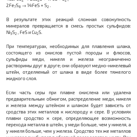
2
2
2
2Fe
S
→ 14FeS + S
.
7
8
2
В результате этих реакций сложная совокупность
минералов превращается в смесь простых сульфидов:
Ni
S
, FeS и Cu
S.
3
2
2
При температурах, необходимых для плавления шлака,
состоящего из окислов пустой породы и флюсов,
сульфиды меди, никеля и железа неограниченно
растворимы друг в друге; они образуют медно-никелевый
штейн, отделяемый от шлака в виде более тяжелого
жидкого слоя.
Если часть серы при плавке окислена или удалена
предварительным обжигом, распределение меди, никеля
и железа между штейном и шлаком будет зависеть от
сродства этих металлов к кислороду и сере. В условиях
плавки сродство к сере, определяющее возможность
перехода металла в штейн, у меди больше, чем у никеля, а
у никеля больше, чем у железа. Сродство тех же металлов