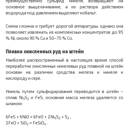
преимущественно сульфид никеля, возвращают на
основное выщелачивание, а из раствора действием
водорода под давлением выделяют кобальт.
Схема сложна и требует дорогой аппаратуры; однако она
позволяет извлекать из комплексных концентратов до 95
% Ni, около 90 % Сu и 50–75 % Со.
Плавка окисленных руд на штейн
Наиболее распространенный в настоящее время способ
переработки окисленных никелевых руд плавкой на штейн
основан на различии сродства железа и никеля к
кислороду и сере.
Никель путем сульфидирования переводится в штейн –
сплав Ni
S
и FeS; основная масса железа удаляется со
3
2
шлаком:
6FeS + 6NiO = 6FeO + 2Ni
S
+ S
,
3
2
2
2FeO + SiO
= FeSiO
.
2
4