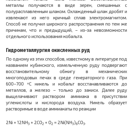
металлы получаются в виде зерен, смешанных с
полурасплавленным шлаком. Охлажденный шлак дробят и
извлекают из него кричный сплав электромагнитом.
Способ не получил широкого распространения по тем же
причинам, что и предыдущий, – из-за невозможности
отдельного использования кобальта.
Гидрометаллургия окисленных руд
По одному из этих способов, известному в литературе под
названием кубинского, измельченную руду подвергают
восстановительному обжигу в механических
многоподовых печах в среде генераторного газа. При
600–700 ºС никель и кобальт восстанавливаются до
металлов, а железо – только до закиси. Далее руду
выщелачивают раствором аммиака в присутствии
углекислоты и кислорода воздуха. Никель образует
растворимые в воде аммиакаты по реакции
2Ni + 12NH
+ 2CO
+ O
= 2Ni(NH
)
CO
.
3
2
2
3
6
3