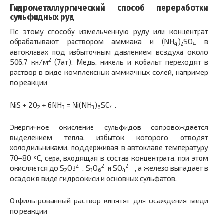
Гидрометаллургический способ переработки
сульфидных руд
По этому способу измельченную руду или концентрат
обрабатывают раствором аммиака и (NH
)
SO
в
4
2
4
автоклавах под избыточным давлением воздуха около
2
506,7 кн/м
(7ат). Медь, никель и кобальт переходят в
раствор в виде комплексных аммиачных солей, например
по реакции
NiS + 2O
+ 6NH
= Ni(NH
)
SO
.
2
3
3
6
4
Энергичное окисление сульфидов сопровождается
выделением тепла, избыток которого отводят
холодильниками, поддерживая в автоклаве температуру
70–80 ºС, сера, входящая в состав концентрата, при этом
2−
2−
2−
окисляется до S
O
, S
O
и SO
, а железо выпадает в
3
2
3
4
6
осадок в виде гидроокиси и основных сульфатов.
Отфильтрованный раствор кипятят для осаждения меди
по реакции