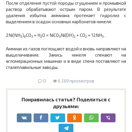
После отделения пустой породы сгущением и промывкой
раствор обрабатывают острым паром. В результате
удаления избытка аммиака протекает гидролиз с
выделением в осадок основных карбонатов никеля:
2Ni(NH
)
CO
+ H
O = NiCO
Ni(OH)
+ CO
+ 12NH
.
3
6
3
2
3
2
2
3
Аммиак из газов поглощают водой и вновь направляют на
выщелачивание. Закись никеля спекают на
агломерационных машинах и в виде спека поставляют на
сталеплавильные заводы.
0
6 269 просмотров
Понравилась статья? Поделиться с
друзьями: