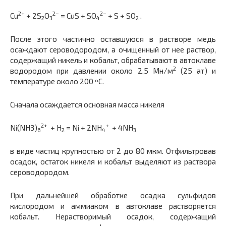
2+
2−
2−
Cu
+ 2S
O
= CuS + SO
+ S + SO
.
2
3
4
2
После этого частично оставшуюся в растворе медь
осаждают сероводородом, а очищенный от нее раствор,
содержащий никель и кобальт, обрабатывают в автоклаве
2
водородом при давлении около 2,5 Мн/м
(25 ат) и
температуре около 200 ºС.
Сначала осаждается основная масса никеля
2+
+
Ni(NH3)
+ H
= Ni + 2NH
+ 4NH
6
2
4
3
в виде частиц крупностью от 2 до 80 мкм. Отфильтровав
осадок, остаток никеля и кобальт выделяют из раствора
сероводородом.
При дальнейшей обработке осадка сульфидов
кислородом и аммиаком в автоклаве растворяется
кобальт. Нерастворимый осадок, содержащий