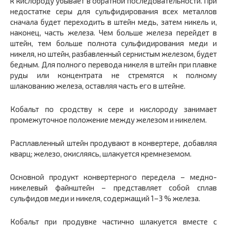
к кислороду убывает в обратной последовательности. При
недостатке серы для сульфидирования всех металлов
сначала будет переходить в штейн медь, затем никель и,
наконец, часть железа. Чем больше железа перейдет в
штейн, тем больше полнота сульфидирования меди и
никеля, но штейн, разбавленный сернистым железом, будет
бедным. Для полного перевода никеля в штейн при плавке
руды или концентрата не стремятся к полному
шлакованию железа, оставляя часть его в штейне.
Кобальт по сродству к сере и кислороду занимает
промежуточное положение между железом и никелем.
Расплавленный штейн продувают в конвертере, добавляя
кварц; железо, окисляясь, шлакуется кремнеземом.
Основной продукт конвертерного передела – медно-
никелевый файнштейн – представляет собой сплав
сульфидов меди и никеля, содержащий 1–3 % железа.
Кобальт при продувке частично шлакуется вместе с