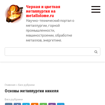
Перейти
Черная и цветная
к
металлургия на
контенту
metallolome.ru
Научно-технический портал о
металлургии, горной
промышленности,
машиностроении, обработке
металлов, энергетике.
Поиск:
Главная
»
Без рубрики
Основы металлургии никеля
Без рубрики