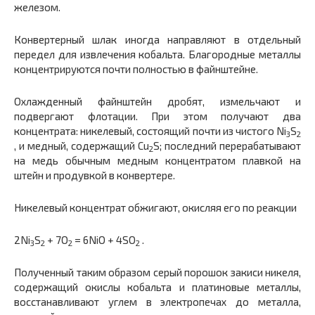
железом.
Конвертерный шлак иногда направляют в отдельный
передел для извлечения кобальта. Благородные металлы
концентрируются почти полностью в файнштейне.
Охлажденный файнштейн дробят, измельчают и
подвергают флотации. При этом получают два
концентрата: никелевый, состоящий почти из чистого Ni
S
3
2
, и медный, содержащий Cu
S; последний перерабатывают
2
на медь обычным медным концентратом плавкой на
штейн и продувкой в конвертере.
Никелевый концентрат обжигают, окисляя его по реакции
2Ni
S
+ 7O
= 6NiO + 4SO
.
3
2
2
2
Полученный таким образом серый порошок закиси никеля,
содержащий окислы кобальта и платиновые металлы,
восстанавливают углем в электропечах до металла,