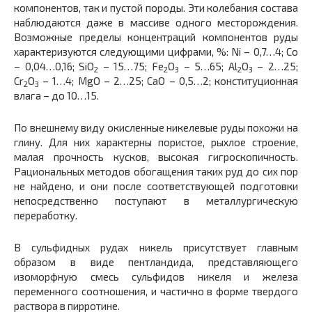
компонентов, так и пустой породы. Эти колебания состава
наблюдаются даже в массиве одного месторождения.
Возможные пределы концентраций компонентов руды
характеризуются следующими цифрами, %: Ni – 0,7…4; Co
– 0,04…0,16; SiO
– 15…75; Fe
O
– 5…65; Al
O
– 2…25;
2
2
3
2
3
Cr
O
– 1…4; MgO – 2…25; CaO – 0,5…2; конституционная
2
3
влага – до 10…15.
По внешнему виду окисленные никелевые руды похожи на
глину. Для них характерны пористое, рыхлое строение,
малая прочность кусков, высокая гигроскопичность.
Рациональных методов обогащения таких руд до сих пор
не найдено, и они после соответствующей подготовки
непосредственно поступают в металлургическую
переработку.
В сульфидных рудах никель присутствует главным
образом в виде пентландида, представляющего
изоморфную смесь сульфидов никеля и железа
переменного соотношения, и частично в форме твердого
раствора в пирротине.