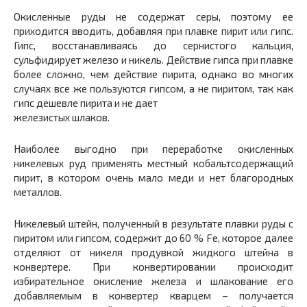
Окисленные руды не содержат серы, поэтому ее
приходится вводить, добавляя при плавке пирит или гипс.
Гипс, восстанавливаясь до сернистого кальция,
сульфидирует железо и никель. Действие гипса при плавке
более сложно, чем действие пирита, однако во многих
случаях все же пользуются гипсом, а не пиритом, так как
гипс дешевле пирита и не дает
железистых шлаков.
Наиболее выгодно при переработке окисленных
никелевых руд применять местный кобальтсодержащий
пирит, в котором очень мало меди и нет благородных
металлов.
Никелевый штейн, полученный в результате плавки руды с
пиритом или гипсом, содержит до 60 % Fe, которое далее
отделяют от никеля продувкой жидкого штейна в
конвертере. При конвертировании происходит
избирательное окисление железа и шлакование его
добавляемым в конвертер кварцем – получается