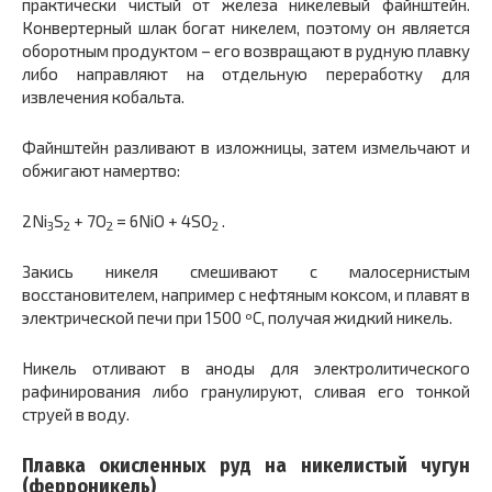
практически чистый от железа никелевый файнштейн.
Конвертерный шлак богат никелем, поэтому он является
оборотным продуктом – его возвращают в рудную плавку
либо направляют на отдельную переработку для
извлечения кобальта.
Файнштейн разливают в изложницы, затем измельчают и
обжигают намертво:
2Ni
S
+ 7O
= 6NiO + 4SO
.
3
2
2
2
Закись никеля смешивают с малосернистым
восстановителем, например с нефтяным коксом, и плавят в
электрической печи при 1500 ºС, получая жидкий никель.
Никель отливают в аноды для электролитического
рафинирования либо гранулируют, сливая его тонкой
струей в воду.
Плавка окисленных руд на никелистый чугун
(ферроникель)