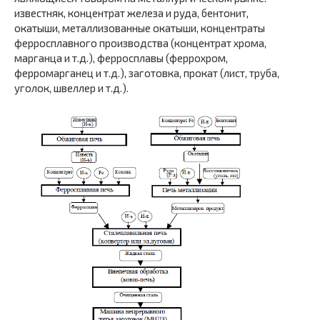
известняк, концентрат железа и руда, бентонит,
окатыши, металлизованные окатыши, концентраты
ферросплавного производства (концентрат хрома,
марганца и т.д.), ферросплавы (феррохром,
ферромарганец и т.д.), заготовка, прокат (лист, труба,
уголок, швеллер и т.д.).