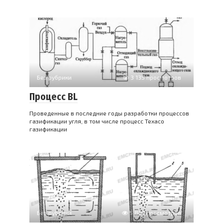
Без рубрики
3 135 просмотров
Процесс BL
Проведенные в последние годы разработки процессов
газификации угля, в том числе процесс Texaco
газификации
Без рубрики
5 881 просмотров