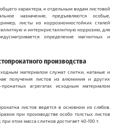
общего характера, к отдельным видам листовой
ьное назначение, предъявляются особые,
пример, листы из коррозионностойких сталей
таллитную и интеркристаллитную коррозию, для
редусматривается определение магнитных и
стопрокатного производства
сходным материалом служат слитки, катаные и
чае получения листов из алюминия и других
-прокатных агрегатах исходным материалом
рокатка листов ведется в основном из слябов.
разом при производстве особо толстых листов
; при этом масса слитков достигает 40-100 т.