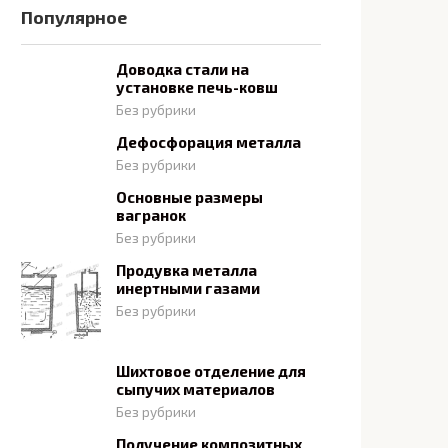
Популярное
Доводка стали на
установке печь-ковш
Без рубрики
Дефосфорация металла
Без рубрики
Основные размеры
вагранок
Без рубрики
Продувка металла
инертными газами
Без рубрики
Шихтовое отделение для
сыпучих материалов
Без рубрики
Получение композитных