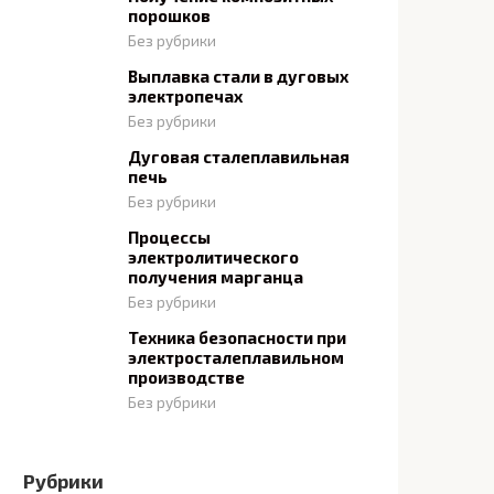
порошков
Без рубрики
Выплавка стали в дуговых
электропечах
Без рубрики
Дуговая сталеплавильная
печь
Без рубрики
Процессы
электролитического
получения марганца
Без рубрики
Техника безопасности при
электросталеплавильном
производстве
Без рубрики
Рубрики