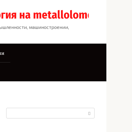
гия на metallolome.ru
мышленности, машиностроении,
ии
Поиск: