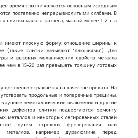
ящее время слитки являются основным исходным
яются постепенно непрерывнолитыми слябами. В
я слитки малого развеса, массой менее 1-2 т, а
тки имеют плоскую форму: отношение ширины к
ее (такие слитки называют “плюшками”). Для
уры и высоких механических свойств металла
ее чем в 15-20 раз превышать толщину готовых
существенно отражается на качестве проката. На
сутствовать продольные и поперечные трещины,
ы, крупные неметаллические включения и другие
ких дефектов слитки подвергаются ремонту
ных металлов и некоторых легированных сталей
истке путем строжки, фрезерования или
х металлов, например дуралюмина, перед