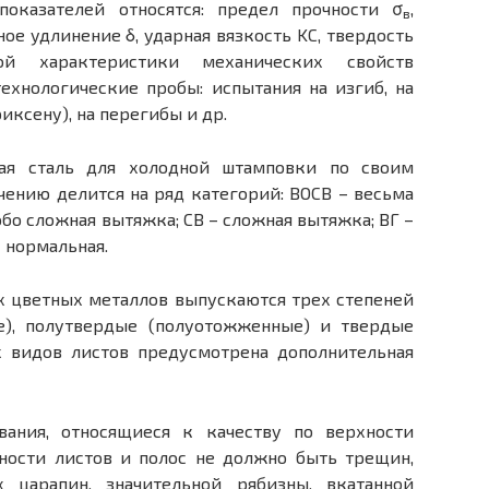
оказателей относятся: предел прочности σ
,
в
ное удлинение δ, ударная вязкость KC, твердость
й характеристики механических свойств
ехнологические пробы: испытания на изгиб, на
иксену), на перегибы и др.
тая сталь для холодной штамповки по своим
чению делится на ряд категорий: ВОСВ – весьма
обо сложная вытяжка; СВ – сложная вытяжка; ВГ –
– нормальная.
х цветных металлов выпускаются трех степеней
е), полутвердые (полуотожженные) и твердые
х видов листов предусмотрена дополнительная
ания, относящиеся к качеству по­ верхности
ности листов и полос не должно быть трещин,
х царапин, значительной рябизны, вкатанной