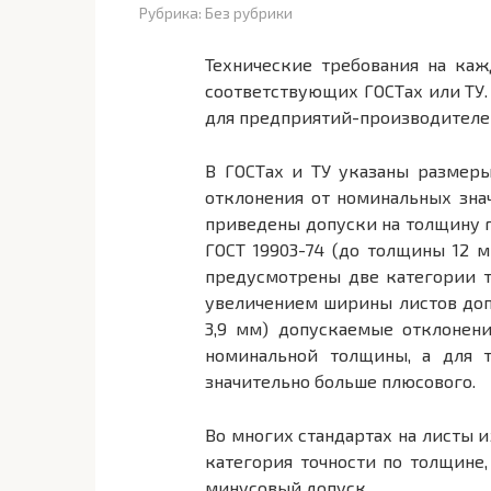
Рубрика:
Без рубрики
Технические требования на ка
соответствующих ГОСТах или ТУ.
для предприятий-производителе
В ГОСТах и ТУ указаны размер
отклонения от номинальных знач
приведены допуски на толщину г
ГОСТ 19903-74 (до толщины 12 м
предусмотрены две категории т
увеличением ширины листов допу
3,9 мм) допускаемые отклонен
номинальной толщины, а для т
значительно больше плюсового.
Во многих стандартах на листы 
категория точности по толщине,
минусовый допуск.