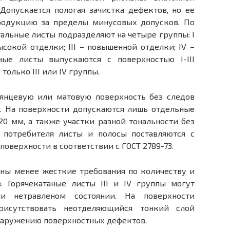
Допускается пологая зачистка дефектов, но ее
родукцию за пределы минусовых допусков. По
тальные листы подразделяют на четыре группы: I
ысокой отделки; III – повышенной отделки; IV –
ные листы выпускаются с поверхностью I-III
только III или IV группы.
лянцевую или матовую поверхность без следов
. На поверхности допускаются лишь отдельные
0 мм, а также участки разной тональности без
 потребителя листы и полосы поставляются с
оверхности в соответствии с ГОСТ 2789-73.
лены менее жесткие требования по количеству и
. Горячекатаные листы III и IV группы могут
ли нетравленом состоянии. На поверхности
рисутствовать неотделяющийся тонкий слой
наружению поверхностных дефектов.