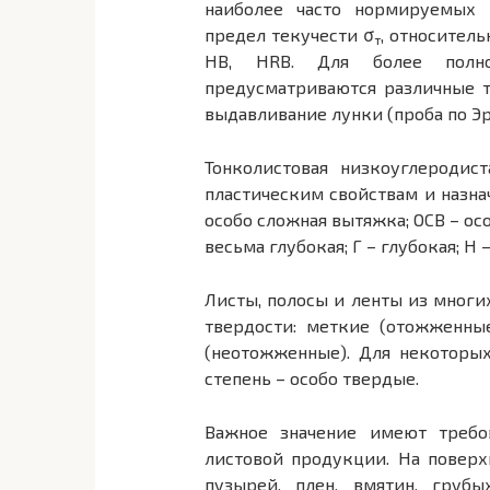
наиболее часто нормируемых п
предел текучести σ
, относитель
т
HB, HRB. Для более полно
предусматриваются различные т
выдавливание лунки (проба по Эр
Тонколистовая низкоуглеродис
пластическим свойствам и назна
особо сложная вытяжка; ОСВ – ос
весьма глубокая; Г – глубокая; Н 
Листы, полосы и ленты из многи
твердости: меткие (отожженны
(неотожженные). Для некоторы
степень – особо твердые.
Важное значение имеют требов
листовой продукции. На поверх
пузырей, плен, вмятин, грубы