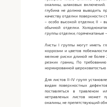
окалины, шлаковых включений. 
глубина не должна выводить п
качеству отделки поверхности с
– особо высокой отделки; II – в
обычной отделки. Холодноката
группы отделки; горячекатаные – 
Листы I группы могут иметь г
коррозии и цветов побежалости
мелкие риски длиной не более 2
резких границ. По требованию
нормированной шероховатостью п
Для листов II-IV групп установ
видам поверхностных дефектов
поставляться в травленом и
нетравленых листов может п
окалины, не препятствующий об