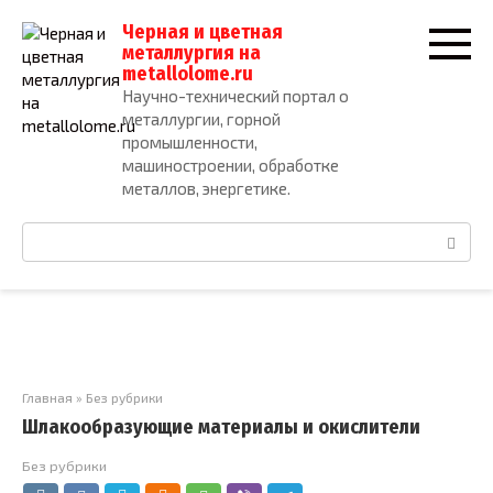
Перейти
Черная и цветная
к
металлургия на
контенту
metallolome.ru
Научно-технический портал о
металлургии, горной
промышленности,
машиностроении, обработке
металлов, энергетике.
Поиск:
Главная
»
Без рубрики
Шлакообразующие материалы и окислители
Без рубрики