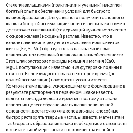
Сталеплавильщиками (практиками и учеными) накоплен
богатый опыт в обеспечении условий для быстрого
шлакообразования. Для успешного получения основного
шлака и быстрой ассимиляции частиц извести важно иметь
достаточно окисленный (содержащий нужное количество
оксидов железа) исходный расплав. Известно, что в
начале плавления в результате окисления компонентов
шихты (Fe, Si, Mn) образуется так называемый шлак
плавления, или первичный шлак очень низкой основности.
Этот шлак растворяет оксиды кальция и магния (CaO,
MgO), поступающие с известью и из футеровки подины и
откосов. В слое жидкого шлака некоторое время (до
полной ассимиляции) находятся кусочки извести.
Компонентами шлака, ускоряющими его формирование в
результате растворения в первичном шлаке извести,
являются оксиды железа и кремния, поэтому в начале
плавления целесообразно иметь шлаки пониженной
основности, достаточно жидкоподвижные, способные
быстро растворять твердые частицы извести, магнезита и
т.п. Скорость образования шлака необходимой основности
в значительной мере зависит от количества и свойств