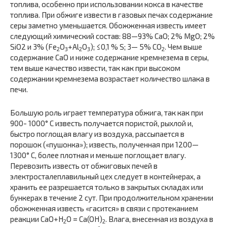
топлива, особенно при использовании кокса в качестве
топлива. При обжиге извести в газовых печах содержание
серы заметно уменьшается. Обожженная известь имеет
следующий химический состав: 88—93% CaO; 2% MgO; 2%
SiO2 и 3% (Fe
O
+Al
O
); ≤0,1 % S; 3— 5% CO
. Чем выше
2
3
2
3
2
содержание CaO и ниже содержание кремнезема в серы,
тем выше качество извести, так как при высоком
содержании кремнезема возрастает количество шлака в
печи.
Большую роль играет температура обжига, так как при
900- 1000° С известь получается пористой, рыхлой и,
быстро поглощая влагу из воздуха, рассыпается в
порошок («пушонка»); известь, полученная при 1200—
1300° С, более плотная и меньше поглощает влагу.
Перевозить известь от обжиговых печей в
электросталеплавильный цех следует в контейнерах, а
хранить ее разрешается только в закрытых складах или
бункерах в течение 2 сут. При продолжительном хранении
обожженная известь «гасится» в связи с протеканием
реакции CaO+H
O = Ca(OH)
. Влага, внесенная из воздуха в
2
2