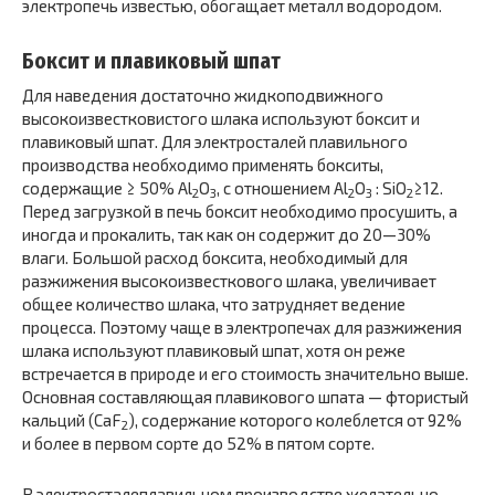
электропечь известью, обогащает металл водородом.
Боксит и плавиковый шпат
Для наведения достаточно жидкоподвижного
высокоизвестковистого шлака используют боксит и
плавиковый шпат. Для электросталей плавильного
производства необходимо применять бокситы,
содержащие ≥ 50% Al
O
, с отношением Al
O
: SiO
≥12.
2
3
2
3
2
Перед загрузкой в печь боксит необходимо просушить, а
иногда и прокалить, так как он содержит до 20—30%
влаги. Большой расход боксита, необходимый для
разжижения высокоизвесткового шлака, увеличивает
общее количество шлака, что затрудняет ведение
процесса. Поэтому чаще в электропечах для разжижения
шлака используют плавиковый шпат, хотя он реже
встречается в природе и его стоимость значительно выше.
Основная составляющая плавикового шпата — фтористый
кальций (CaF
), содержание которого колеблется от 92%
2
и более в первом сорте до 52% в пятом сорте.
В электросталеплавильном производстве желательно