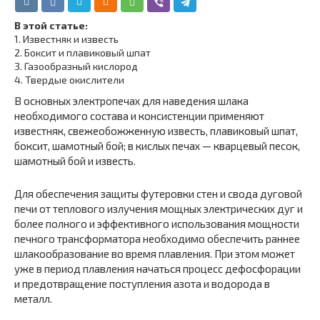
В этой статье:
1.
Известняк и известь
2.
Боксит и плавиковый шпат
3.
Газообразный кислород
4.
Твердые окислители
В основных электропечах для наведения шлака
необходимого состава и консистенции применяют
известняк, свежеобожженную известь, плавиковый шпат,
боксит, шамотный бой; в кислых печах — кварцевый песок,
шамотный бой и известь.
Для обеспечения защиты футеровки стен и свода дуговой
печи от теплового излучения мощных электрических дуг и
более полного и эффективного использования мощности
печного трансформатора необходимо обеспечить раннее
шлакообразование во время плавления. При этом может
уже в период плавления начаться процесс дефосфорации
и предотвращение поступления азота и водорода в
металл.