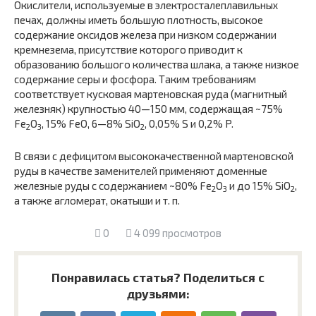
Окислители, используемые в электросталеплавильных
печах, должны иметь большую плотность, высокое
содержание оксидов железа при низком содержании
кремнезема, присутствие которого приводит к
образованию большого количества шлака, а также низкое
содержание серы и фосфора. Таким требованиям
соответствует кусковая мартеновская руда (магнитный
железняк) крупностью 40—150 мм, содержащая ~75%
Fe
O
, 15% FeO, 6—8% SiO
, 0,05% S и 0,2% P.
2
3
2
В связи с дефицитом высококачественной мартеновской
руды в качестве заменителей применяют доменные
железные руды с содержанием ~80% Fe
O
и до 15% SiO
,
2
3
2
а также агломерат, окатыши и т. п.
0
4 099 просмотров
Понравилась статья? Поделиться с
друзьями: