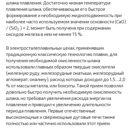
шлака плавления. Достаточно низкая температура
плавления шлака, обеспечивающая его быстрое
формирование и необходимую жидкоподвижность при
наиболее часто используемом значении основности (CaO)
/ (SiO
) = 2, может быть получена при содержании
2
оксидов железа в нем не менее 15 %.
В электросталеплавильных цехах, применявших
традиционную классическую технологию плавки, для
получения необходимой окисленности шлака
использовали главным образом твердые окислители
(железную руду, железорудные окатыши, железорудный
агломерат, окалину), расход которых доходил до 1,5…2,0
% от массы металла, или бокситы. Такой прием позволял
довольно быстро получить необходимую окисленность
шлака, но требовал увеличения расхода энергии на
плавление и приводил к увеличению длительности
периода плавления. Первые отечественные
высокомощные и сверхмощные дуговые печи также
полностью или частично использовали этот прием.