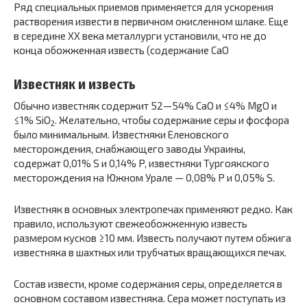
Ряд специальных приемов применяется для ускорения
растворения извести в первичном окисленном шлаке. Еще
в середине XX века металлурги установили, что не до
конца обожженная известь (содержание СаО
Известняк и известь
Обычно известняк содержит 52—54% CaO и ≤4% MgO и
≤1% SiO
. Желательно, чтобы содержание серы и фосфора
2
было минимальным. Известняки Еленовского
месторождения, снабжающего заводы Украины,
содержат 0,01% S и 0,14% P, известняки Тургоякского
месторождения на Южном Урале — 0,08% P и 0,05% S.
Известняк в основных электропечах применяют редко. Как
правило, используют свежеобожженную известь
размером кусков ≥10 мм. Известь получают путем обжига
известняка в шахтных или трубчатых вращающихся печах.
Состав извести, кроме содержания серы, определяется в
основном составом известняка. Сера может поступать из