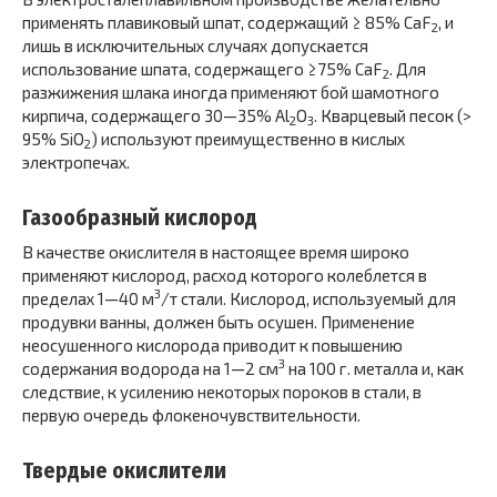
применять плавиковый шпат, содержащий ≥ 85% СаF
, и
2
лишь в исключительных случаях допускается
использование шпата, содержащего ≥75% СаF
. Для
2
разжижения шлака иногда применяют бой шамотного
кирпича, содержащего 30—35% Al
O
. Кварцевый песок (>
2
3
95% SiO
) используют преимущественно в кислых
2
электропечах.
Газообразный кислород
В качестве окислителя в настоящее время широко
применяют кислород, расход которого колеблется в
3
пределах 1—40 м
/т стали. Кислород, используемый для
продувки ванны, должен быть осушен. Применение
неосушенного кислорода приводит к повышению
3
содержания водорода на 1—2 см
на 100 г. металла и, как
следствие, к усилению некоторых пороков в стали, в
первую очередь флокеночувствительности.
Твердые окислители