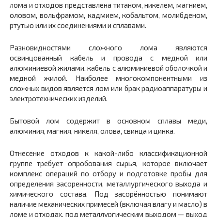
лома и отходов представлена титаном, никелем, магнием,
оловом, вольфрамом, кадмием, кобальтом, молибденом,
ртутью или их соединениями и сплавами.
Разновидностями сложного лома являются
освинцованный кабель и провода с медной или
алюминиевой жилами, кабель с алюминиевой оболочкой и
медной жилой. Наиболее многокомпонентными из
сложных видов является лом или брак радиоаппаратуры и
электротехнических изделий.
Бытовой лом содержит в основном сплавы меди,
алюминия, магния, никеля, олова, свинца и цинка.
Отнесение отходов к какой-либо классификационной
группе требует опробования сырья, которое включает
комплекс операций по отбору и подготовке пробы для
определения засоренности, металлургического выхода и
химического состава. Под засорëнностью понимают
наличие механических примесей (включая влагу и масло) в
ломе и отходах, под металлургическим выходом — выход