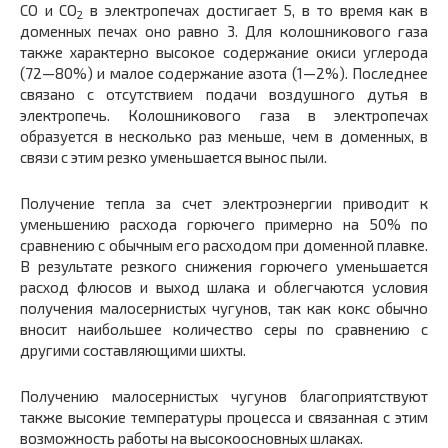
СО и СO
в электропечах дости­гает 5, в то время как в
2
доменных печах оно равно 3. Для колош­никового газа
также характерно высокое содержание окиси угле­рода
(72—80%) и малое содержание азота (1—2%). Последнее
свя­зано с отсутствием подачи воздушного дутья в
электропечь. Колош­никового газа в электропечах
образуется в несколько раз меньше, чем в доменных, в
связи с этим резко уменьшается вынос пыли.
Получение тепла за счет электроэнергии приводит к
умень­шению расхода горючего примерно на 50% по
сравнению с обыч­ным его расходом при доменной плавке.
В результате резкого сни­жения горючего уменьшается
расход флюсов и выход шлака и облегчаются условия
получения малосернистых чугунов, так как кокс обычно
вносит наибольшее количество серы по сравнению с
другими составляющими шихты.
Получению малосернистых чугунов благоприятствуют
также высокие температуры процесса и связанная с этим
возможность работы на высокоосновных шлаках.