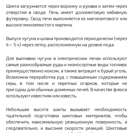
Шихта загружается через воронку и рукава и затем через
от­верстия в своде. Печь имеет доломитовую набивную
футеровку. Свод печи выполняется из магнезитового или
высокоглиноземи­стого кирпича.
Выпуск чугуна и шлака производится периодически (через
4— 5 ч) через летку, расположенную на уровне пода.
Для выплавки чугуна в электрических печах используют
самые разнообразные руды и низкосортные виды топлива:
преимущест­венно коксик, а также антрацит и бурый уголь.
Возможна перера­ботка руд с повышенным содержанием
серы, в том числе и пиритных огарков, которые не
пригодны для обычных доменных печей. В качестве флюса
используют известняк или известь.
Небольшая высота шахты вызывает необходимость
тщательной подготовки шихтовых материалов, чтобы
обеспечить максималь­ную реакционную поверхность, а
следовательно, и высокие ско­рости реакций. Шихтовые