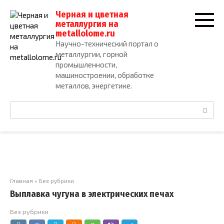
Перейти
Черная и цветная
к
металлургия на
контенту
metallolome.ru
Научно-технический портал о
металлургии, горной
промышленности,
машиностроении, обработке
металлов, энергетике.
Поиск:
Главная
»
Без рубрики
Выплавка чугуна в электрических печах
Без рубрики