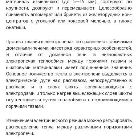
материалы измельчают (до 5—15 мм), сортируют по
крупности, дозируют и перемешивают. Целесооб­разно
применять агломерат или брикеты из железорудных кон­
центратов с угольной или коксовой мелочью, а также
окатыши.
Процесс плавки в электропечах, по сравнению с обычными
доменными печами, имеет ряд характерных особенностей.
В отли­чие от доменной печи, в низкошахтных
электропечах теплообмен между горячими газами и
шихтовыми материалами имеет подчи­ненное значение.
Основное количество тепла в электропечи выде­ляется в
электрической дуге над расплавом, непосредственно в
расплаве и в слоях шихты, соприкасающихся с
электродами, и только нагрев вышележащих слоев шихты
осуществляется путем теплообмена с поднимающимися
горячими газами.
Изменением электрического режима можно регулировать
рас­пределение тепла между различными горизонтами
электропечи.