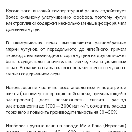
Кроме того, высокий температурный режим содействует
более сильному улетучиванию фосфора, поэтому чугун
электроплавки содержит несколько меньше фосфора, чем
доменный чугун.
В электрических печах выплавляются разнообразные
марки чугунов, от передельного до литейного, причем
переход с выплавки одного сорта чугуна на другой может
быть осуществлен значи­тельно легче, чем в доменных
печах. Возможна выплавка высоко­качественного чугуна с
малым содержанием серы.
Использование частично восстановленной и подогретой
шихты (например, во вращающейся печи, примыкающей к
электропечи) дает возможность снизить расход
электроэнергии до 1700 — 2000 квт-ч/т, сократить расход
горючего и повысить производи­тельность на 30—50%.
Наиболее крупные печи на заводе Му и Рана (Норвегия)
имеют мощность 60 000 ква и годовую