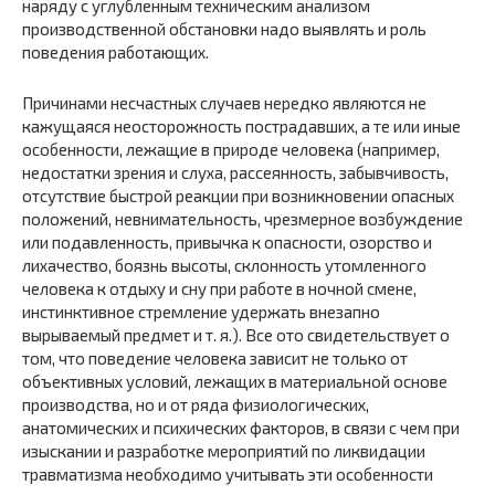
наряду с углубленным техническим анализом
производственной обстановки надо выявлять и роль
поведения работающих.
Причинами несчастных случаев нередко являются не
кажущаяся неосторожность пострадавших, а те или иные
особенности, лежащие в природе человека (например,
недостатки зрения и слуха, рассеянность, забывчивость,
отсутствие быстрой реакции при возникновении опасных
положений, невнимательность, чрезмерное возбуждение
или подавленность, привычка к опасности, озорство и
лихачество, боязнь высоты, склонность утомленного
человека к отдыху и сну при работе в ночной смене,
инстинктивное стремление удержать внезапно
вырываемый предмет и т. я.). Все ото свидетельствует о
том, что поведение человека зависит не только от
объективных условий, лежащих в материальной основе
производства, но и от ряда физиологических,
анатомических и психических факторов, в связи с чем при
изыскании и разработке мероприятий по ликвидации
травматизма необходимо учитывать эти особенности