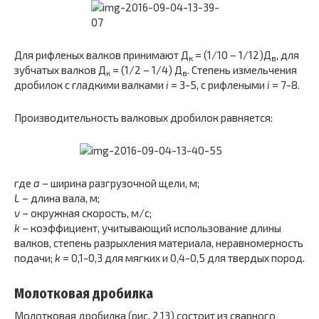
Для рифленых валков принимают Д
= (1/10 – 1/12)Д
, для
к
в
зубчатых валков Д
= (1/2 – 1/4) Д
. Степень измельчения
к
в
дробилок с гладкими валками
i
= 3-5, с рифлеными
i
= 7-8.
Производительность валковых дробилок равняется:
где
a
– ширина разгрузочной щели, м;
L
– длина вала, м;
v
– окружная скорость, м/с;
k
– коэффициент, учитывающий использование длины
валков, степень разрыхления материала, неравномерность
подачи;
k
= 0,1-0,3 для мягких и 0,4-0,5 для твердых пород.
Молотковая дробилка
Молотковая дробилка (рис. 2.13) состоит из сварного