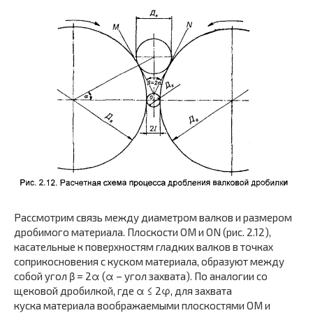
Рассмотрим связь между диаметром валков и размером
дробимого материала. Плоскости OM и ON (рис. 2.12),
касательные к поверхностям гладких валков в точках
соприкосновения с куском материала, образуют между
собой угол β = 2α (α – угол захвата). По аналогии со
щековой дробилкой, где α ≤ 2φ, для захвата
куска материала воображаемыми плоскостями OM и