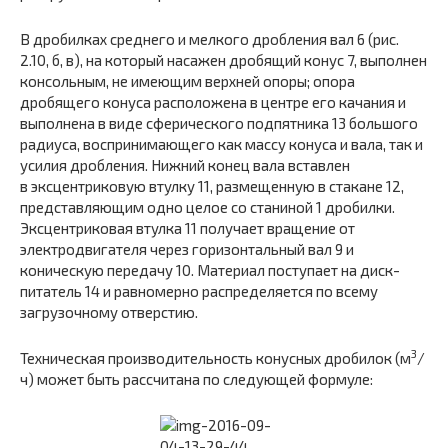
В дробилках среднего и мелкого дробления вал 6 (рис.
2.10, б, в), на который насажен дробящий конус 7, выполнен
консольным, не имеющим верхней опоры; опора
дробящего конуса расположена в центре его качания и
выполнена в виде сферического подпятника 13 большого
радиуса, воспринимающего как массу конуса и вала, так и
усилия дробления. Нижний конец вала вставлен
в эксцентриковую втулку 11, размещенную в стакане 12,
представляющим одно целое со станиной 1 дробилки.
Эксцентриковая втулка 11 получает вращение от
электродвигателя через горизонтальный вал 9 и
коническую передачу 10. Материал поступает на диск-
питатель 14 и равномерно распределяется по всему
загрузочному отверстию.
3
Техническая производительность конусных дробилок (м
/
ч) может быть рассчитана по следующей формуле: