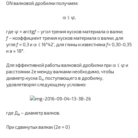
ON валковой дробилки получаем:
α ≤ φ,
где φ = arctg
f
– угол трения кусков материала о валки;
f
– коэффициент трения кусков материала о валки; для
угля
f
= 0,3 и α ≤ 16°42′, для глины и известняка
f
= 0,30-0,35
и а ≈ 18°.
Для эффективной работы валковой дробилки при α ≤ φ и
расстоянии 2e между валками необходимо, чтобы
диаметр куска D
, поступающего в дробилку,
к
удовлетворял следующему условию:
где Д
– диаметр валков.
в
При сдвинутых валках (2e = 0)