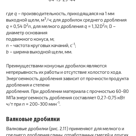
где
q
– производительность, приходящаяся на 1 мм
3
выходной щели, м
/ч; для дробилок среднего дробления
2
2
q
= 0,54 D
n
, для мелкого дробления
q
= 1,32D
n
; D –
диаметр основания
подвижного конуса, м;
-1
n
– частота круговых качаний, с
;
b
– ширина выходной щели, мм.
Преимуществами конусных дробилок являются
непрерывность их работы и отсутствие холостого хода.
Энергоемкость дробления зависит от прочности продукта
дробления и степени
дробления. При дроблении материала с прочностью 60-80
МПа энергоемкость дробления составляет 0,27-0,75 кВт
-1
ч/т при
n
= 200-300 мин
.
Валковые дробилки
Валковые дробилки (рис. 2.11) применяют для мелкого и
среднего дробления глины, отработанных смесей и других