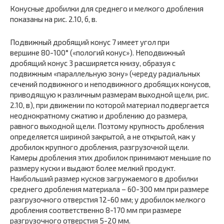
Конусные дробилки для среднего и мелкого дробления
показаны на рис. 2.10, б, в.
Подвижный дробящий конус 7 имеет угол при
вершине 80-100° («пологий конус»). Неподвижный
дробящий конус 3 расширяется книзу, образуя с
подвижным «параллельную зону» (череду радиальных
сечений подвижного и неподвижного дробящих конусов,
приводящую к различным размерам выходной щели, рис.
2.10, в), при движении по которой материал подвергается
неоднократному сжатию и дроблению до размера,
равного выходной щели. Поэтому крупность дробления
определяется шириной закрытой, а не открытой, как у
дробилок крупного дробления, разгрузочной щели.
Камеры дробления этих дробилок принимают меньшие по
размеру куски и выдают более мелкий продукт.
Наибольший размер кусков загружаемого в дробилки
среднего дробления материала – 60-300 мм при размере
разгрузочного отверстия 12-60 мм; у дробилок мелкого
дробления соответственно 8-170 мм при размере
разгрузочного отверстия 5-20 мм.