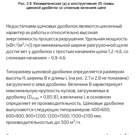
Недостатками щековых дробилок являются цикличный
характер их работы и относительно высокая
энергоемкость процесса разрушения. Удельная мощность
2
(кВт/(м
/ч)) при минимальной ширине разгрузочной щели
достигает у дробилок с простым качанием щеки 1,2-4,6, со
сложным качанием – 0,9-4,6.
Типоразмер щековой дробилки определяется размером
высоты H, ширины B и длины L (на рис. 2.7 и 2.8 не показана)
загрузочного зева дробилки. Величина B характеризует
максимальную крупность кусков, загружаемых в
дробилку (D
= 0,85 В), а величина L в основном
max
определяет ее производительность. Щековые дробилки
выпускаются следующих типоразмеров: 400×600;
600×900; 900×1200; 1200×1500; 1500×2100 мм,
3
производительностью до 500 м
/ч.
3