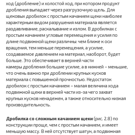
ход (дробление) и холостой ход, при котором продукт
дробления выпадает через разгрузочную щель. Для
щековых дробилок с простым качанием щеки наиболее
характерным видом разрушения материала является
раздавливание, раскалывание и излом. В дробилках с
простым качанием угловые перемещения и усилия по
длине подвижной щеки различны: чем ближе к оси
вращения, тем меньше перемещения, а усилие,
создаваемое давлением на материал, наоборот, будет
больше. Это обеспечивает в верхней части
камеры дробления большие усилие, а в нижней – меньшие,
что очень важно при дроблении крупных кусков
материала с повышенной прочностью. Недостаток
дробилок с простым качанием – малая величина хода
подвижной щеки в верхней части из-за чего захват
крупных кусков ненадежен, а также относительно низкая
производительность.
Дробилка со сложным качанием щеки
(рис. 2.8) по
конструкции проще, чем с простым качанием, и имеет
меньшую массу. В ней отсутствует шатун, а подвижная