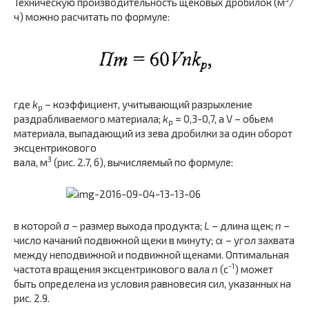
Техническую производительность щековых дробилок (м
/
ч) можно расчитать по формуле:
где
k
– коэффициент, учитывающий разрыхление
р
раздрабливаемого материала;
k
= 0,3-0,7, а V – обьем
р
материала, выпадающий из зева дробилки за один оборот
эксцентрикового
3
вала, м
(рис. 2.7, б), вычисляемый по формуле:
в которой
a
– размер выхода продукта;
L
– длина щек;
n
–
число качаний подвижной щеки в минуту; α – угол захвата
между неподвижной и подвижной щеками. Оптимальная
-1
частота вращения эксцентрикового вала
n
(с
) может
быть определена из условия равновесия сил, указанных на
рис. 2.9.