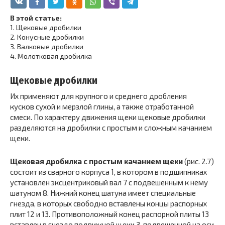
В этой статье:
1.
Щековые дробилки
2.
Конусные дробилки
3.
Валковые дробилки
4.
Молотковая дробилка
Щековые дробилки
Их применяют для крупного и среднего дробления
кусков сухой и мерзлой глины, а также отработанной
смеси. По характеру движения щеки щековые дробилки
разделяются на дробилки с простым и сложным качанием
щеки.
Щековая дробилка с простым качанием щеки
(рис. 2.7)
состоит из сварного корпуса 1, в котором в подшипниках
установлен эксцентриковый вал 7 с подвешенным к нему
шатуном 8. Нижний конец шатуна имеет специальные
гнезда, в которых свободно вставлены концы распорных
плит 12 и 13. Противоположный конец распорной плиты 13
вставлен в гнездо подвижной щеки 3, подвешенной на оси