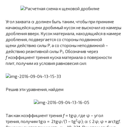
Угол захвата α должен быть таким, чтобы при прижиме
качающейся щеки дробимый кусок не выскочил из камеры
дробления вверх. Кусок материала, находящийся в камере
дробления, подвергается со стороны подвижной
щеки действию силы P, а со стороны неподвижной –
действию реактивной силы P
. Обозначив через
1
f
коэффициент трения куска материала о поверхности
плит, получим из условия равновесия сил:
Решив эти уравнения, найдем
Так как коэффициент трения
f
= tgφ, где φ – угол
2
трения, получим tgα = 2tgφ/(1 – tg
φ); α ≤ 2φ; φ = arctg
f.