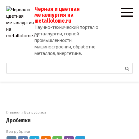
Перейти
Черная и цветная
к
металлургия на
контенту
metallolome.ru
Научно-технический портал о
металлургии, горной
промышленности,
машиностроении, обработке
металлов, энергетике.
Поиск:
Главная
»
Без рубрики
Дробилки
Без рубрики