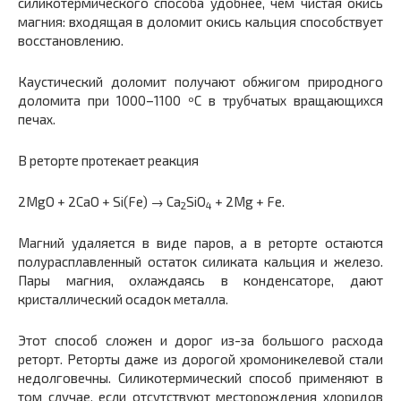
силикотермического способа удобнее, чем чистая окись
магния: входящая в доломит окись кальция способствует
восстановлению.
Каустический доломит получают обжигом природного
доломита при 1000–1100 ºС в трубчатых вращающихся
печах.
В реторте протекает реакция
2MgO + 2CaO + Si(Fe) → Ca
SiO
+ 2Mg + Fe.
2
4
Магний удаляется в виде паров, а в реторте остаются
полурасплавленный остаток силиката кальция и железо.
Пары магния, охлаждаясь в конденсаторе, дают
кристаллический осадок металла.
Этот способ сложен и дорог из-за большого расхода
реторт. Реторты даже из дорогой хромоникелевой стали
недолговечны. Силикотермический способ применяют в
том случае, если отсутствуют месторождения хлоридов