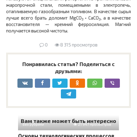
жаропроч­ной стали, помещаемыми в электропечь,
отапливаемую газо­образным топливом. В качестве сырья
лучше всего брать до­ломит MgCO
• СаСО
, а в качестве
3
3
восстановителя — крем­ний ферросилиция. Магний
получается высокой чистоты.
0
8 315 просмотров
Понравилась статья? Поделиться с
друзьями:
Вам также может быть интересно
Без рубрики
21 947 просмотров
Основы технологических процессов