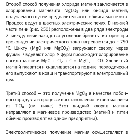
Второй способ получения хлорида магния заключается в
хлорировании магнезита MgCO
или оксида магния,
3
получае­мого путем предварительного обжига магнезита.
Процесс ведут в шахтных электрических печах. В нижней
части печи (рис. 250) расположены в два ряда электроды
2; между ними находятся угольные брикеты, которые при
прохождении электрического тока нагреваются до ~ 750
°С. Шихту (MgO или MgCO
) загружают сверху, через
3
фурмы 7 вдувают хлор. У фурм происходит хлорирование
оксида магния: MgO + Cl
+ С = MgCl
+ СО. Хлористый
2
2
магний плавится и скапливается на подине, периодически
его выпускают в ковш и транспортируют в электролизный
цех.
Третий способ — это получение MgCl
в качестве побоч­
2
ного продукта в процессе восстановления титана магнием
из TiCl
(см. ниже). Этот жидкий хлорид магния
4
направляют в магниевое производство (магний и титан
обычно производят на одном предприятии).
Электролитическое получение магния осуществляют в