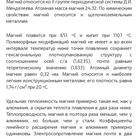
Магний относится ко II группе периодической системы Д.И.
Менделеева. Атомная масса магния 24,32. По химическим
свойствам магний относится к щелочноземельным
металлам.
Магний плавится при 651 ºС и кипит при 1107 ºС.
Полиморфных модификаций магний не имеет и во всем
интервале температур ниже точки плавления сохраняет
гексагональную плотноупакованную структуру с
соотношением осей с/а (1,6235), почти равным
теоретическому значению (1,633). Атомный диаметр
магния равен 0,32 нм. Магний относится к наиболее
легким конструкционным металлам; его плотность равна
3
1,74 г/см
при 20 ºС.
Удельная теплоемкость магния примерно такая же, как у
алюминия, а скрытая теплота плавления в два раза ниже.
Теплопроводность магния в полтора раза меньше, чем у
алюминия, но больше, чем у стали. Коэффициенты
линейного расширения магния и алюминия примерно
одинаковы. Электросопротивление магния почти в два