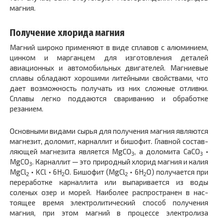
магния.
Получение хлорида магния
Магний широко применяют в виде сплавов с алюминием,
цин­ком и марганцем для изготовления деталей
авиационных и автомобильных двигателей. Магниевые
сплавы обладают хоро­шими литейными свойствами, что
дает возможность получать из них сложные отливки.
Сплавы легко поддаются свариванию и обработке
резанием.
Основными видами сырья для получения магния являются
магнезит, доломит, карналлит и бишофит. Главной состав­
ляющей магнезита является MgCO
, а доломита CaCO
•
3
3
MgCO
. Карналлит — это природный хлорид магния и калия
3
MgCl
• KCl • 6Н
O. Бишофит (MgCl
• 6Н
O) полу­чается при
2
2
2
2
переработке карналлита или выпаривается из воды
соленых озер и морей. Наиболее распространен в нас­
тоящее время электролитический способ получения
магния, при этом магний в процессе электролиза