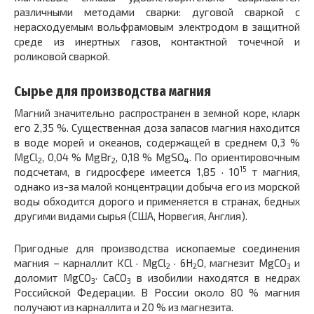
различными методами сварки: дуговой сваркой с
нерасходуемым вольфрамовым электродом в защитной
среде из инертных газов, контактной точечной и
роликовой сваркой.
Сырье для производства магния
Магний значительно распространен в земной коре, кларк
его 2,35 %. Существенная доза запасов магния находится
в воде морей и океанов, содержащей в среднем 0,3 %
MgCl
, 0,04 % MgBr
, 0,18 % MgSO
. По ориентировочным
2
2
4
15
подсчетам, в гидросфере имеется 1,85 · 10
т магния,
однако из-за малой концентрации добыча его из морской
воды обходится дорого и применяется в странах, бедных
другими видами сырья (США, Норвегия, Англия).
Пригодные для производства ископаемые соединения
магния – карналлит KCl · MgCl
· 6H
O, магнезит MgCO
и
2
2
3
доломит MgCO
· CaCO
в изобилии находятся в недрах
3
3
Российской Федерации. В России около 80 % магния
получают из карналлита и 20 % из магнезита.