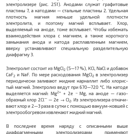
электролизере (рис. 251). Анодами служат графитовые
плас­тины 7, а катодами — стальные пластины 2. Удельная
плот­ность магния меньше удельной плотности
электролита, и поэтому магний всплывает. Хлор,
выделяемый на аноде, тоже всплывает. Чтобы избежать
взаимодействия хлора с магнием, а также короткого
замыкания анода и катода расплавленным магнием,
вверху устанавливают специальную разделительную
диафрагму 3.
Электролит состоит из MgCl
(5—17 %), KCl, NaCl и до­бавок
2
CaF
и NaF. По мере расходования MgCl
в электролизер
2
2
периодически заливают жидкие карналлит либо хлорис­
тый магний. Электролиз ведут при 670—720 °С. На катоде
2+
выделяется магний: Mg
+ 2e
Mg, на аноде — газо­
→
—
образный хлор 2Cl
— 2е → Cl
. Из электролизера откачи­
2
вают хлор и 2—3 раза в сутки с помощью вакуум-ковшей с
электрообогревом извлекают жидкий магний.
В последнее время наряду с описанными выше
диафрагмен­ными электролизерами применяют