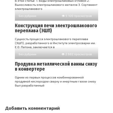
В этой статье: 1. Виды электрошлаковых отливок 2.
Выносливость электрошлакового металла 3. Сортамент
электрошлакового
Без рубрики
5 100 просмотров
Конструкция печи электрошлакового
переплава (ЭШП)
Сущность процесса электрошлакового переплава
(ЭШП), разработанного в Институте электросварки им.
Е.О. Патона, заключается в
Без рубрики
2 682 просмотров
Продувка металлической ванны снизу
в конвертере
Одним из первых процессов комбинированной
продувкой кислородом сверху и инертным газом снизу
был разработанный
Добавить комментарий