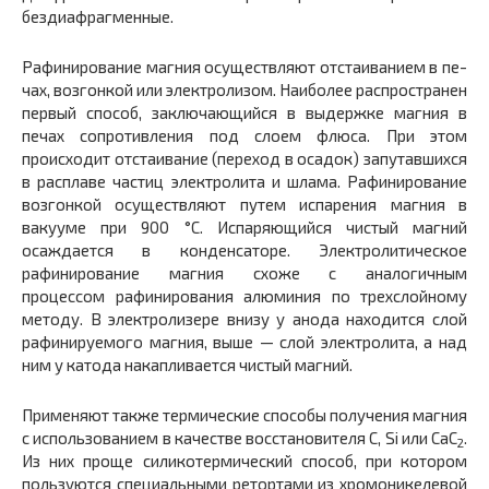
бездиафрагменные.
Рафинирование магния осуществляют отстаиванием в пе­
чах, возгонкой или электролизом. Наиболее распространен
первый способ, заключающийся в выдержке магния в
печах сопротивления под слоем флюса. При этом
происходит отстаивание (переход в осадок) запутавшихся
в расплаве частиц электролита и шлама. Рафинирование
возгонкой осу­ществляют путем испарения магния в
вакууме при 900 °С. Испаряющийся чистый магний
осаждается в конденсаторе. Электролитическое
рафинирование магния схоже с аналогич­ным
процессом рафинирования алюминия по трехслойному
ме­тоду. В электролизере внизу у анода нахо­дится слой
рафинируемого магния, выше — слой электролита, а над
ним у катода накапливается чистый магний.
Применяют также термические способы получения магния
с использованием в качестве восстановителя С, Si или СаС
.
2
Из них проще силикотермический способ, при котором
поль­зуются специальными ретортами из хромоникелевой