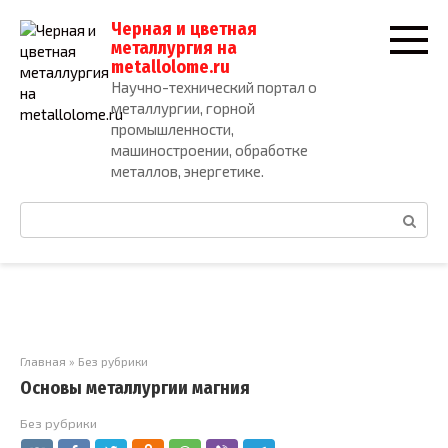
Перейти
Черная и цветная
к
металлургия на
контенту
metallolome.ru
Научно-технический портал о
металлургии, горной
промышленности,
машиностроении, обработке
металлов, энергетике.
Поиск:
Главная
»
Без рубрики
Основы металлургии магния
Без рубрики