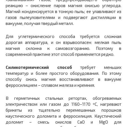
реакцию – окисление паров магния окисью углерода.
Магний конденсируется в тонкую пыль; ее улавливают из
газов пылеуловителями и подвергают дистилляции в
вакууме, получая твердый металл.
Для углетермического способа требуется сложная
дорогая аппаратура, и он взрывоопасен: мелкая пыль
магния склонна к самовозгоранию. Поэтому в
современной практике этот способ применяется редко.
Силикотермический способ
требует меньших
температур и более простого оборудования. По этому
способу окись магния восстанавливают в вакууме
ферросилицием – сплавом железа и кремния.
В герметичных стальных ретортах, обогреваемых
электричеством или газом до 1160–1170 ºС, нагревают
брикеты из тщательно перемешанных порошков
каустического доломита и ферросилиция. Каустический
доломит – смесь окислов CaO и MgO для