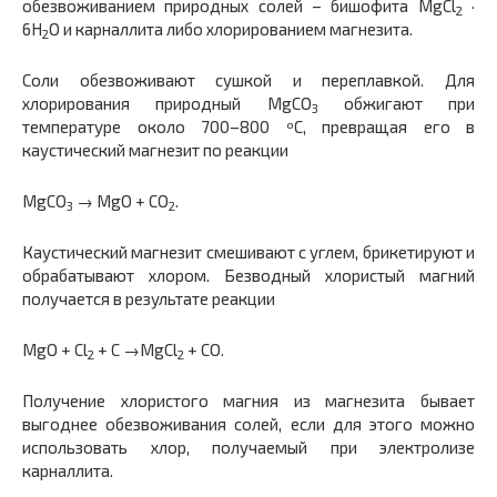
обезвоживанием природных солей – бишофита MgCl
·
2
6H
O и карналлита либо хлорированием магнезита.
2
Соли обезвоживают сушкой и переплавкой. Для
хлорирования природный MgCО
обжигают при
3
температуре около 700–800 ºС, превращая его в
каустический магнезит по реакции
MgCО
→ MgO + CO
.
3
2
Каустический магнезит смешивают с углем, брикетируют и
обрабатывают хлором. Безводный хлористый магний
получается в результате реакции
MgO + Cl
+ C →MgCl
+ CO.
2
2
Получение хлористого магния из магнезита бывает
выгоднее обезвоживания солей, если для этого можно
использовать хлор, получаемый при электролизе
карналлита.