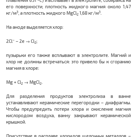
плавления 651 ºС) и всплывает в электролите, собираясь на
его поверхности; плотность жидкого магния около 1,47
3
3
кг/м
, а плотность жидкого MgCl
1,68 кг/м
.
2
На аноде выделяется хлор:
–
2Cl
– 2e → Cl
;
2
пузырьки его также всплывают в электролите. Магний и
хлор не должны встречаться: это привело бы к сгоранию
магния в хлоре:
Mg + Cl
→ MgCl
.
2
2
Для разделения продуктов электролиза в ванне
устанавливают керамические перегородки – диафрагмы.
Чтобы предупредить потери хлора и окисление магния
кислородом воздуха, ванну закрывают керамической
крышкой.
Присутствие в расплаве хлоридов щелочных металлов –