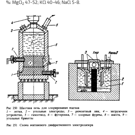
%: MgCl
47-52; KCl 40-46; NaCl 5-8.
2