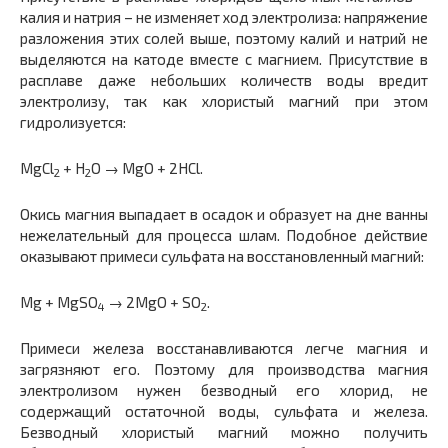
калия и натрия – не изменяет ход электролиза: напряжение
разложения этих солей выше, поэтому калий и натрий не
выделяются на катоде вместе с магнием. Присутствие в
расплаве даже небольших количеств воды вредит
электролизу, так как хлористый магний при этом
гидролизуется:
MgCl
+ H
O → MgO + 2HCl.
2
2
Окись магния выпадает в осадок и образует на дне ванны
нежелательный для процесса шлам. Подобное действие
оказывают примеси сульфата на восстановленный магний:
Mg + MgSO
→ 2MgO + SO
.
4
2
Примеси железа восстанавливаются легче магния и
загрязняют его. Поэтому для производства магния
электролизом нужен безводный его хлорид, не
содержащий остаточной воды, сульфата и железа.
Безводный хлористый магний можно получить