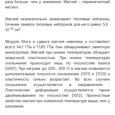
раза больше, чем у алюминия. Магний – парамагнитный
металл.
Магний незначительно захватывает тепловые нейтроны.
Сечение захвата тепловых нейтронов для него равно 5,9 ·
-26
2
10
см
.
Модули Юнга и сдвига магния невелики и составляют
всего 44,1 ГПа и 17,85 ГПа. Они обнаруживают заметную
анизотропию. Магний при низких температурах обладает
невысокой пластичностью. При низких температурах
скольжение происходит лишь по плоскостям базиса
(0001). При нагреве до 200…300 ºС в магнии появляются
дополнительные плоскости скольжения {1011} и {1120} и
пластичность сильно возрастает. Во всех случаях
скольжение осуществляется в направлениях .
Пластическая деформация осуществляется также
двойникованием по плоскостям {1012}. Прочностные
свойства магния при комнатной температуре выше, чем у
алюминия.