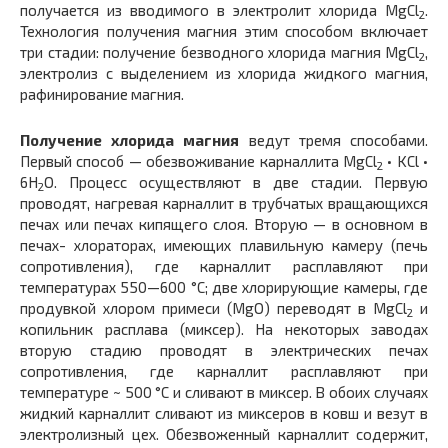
получается из вво­димого в электролит хлорида MgCl
.
2
Технология получения магния этим способом включает
три стадии: получение без­водного хлорида магния MgCl
,
2
электролиз с выделением из хлорида жидкого магния,
рафинирование магния.
Получение хлорида магния
ведут тремя способами.
Первый способ — обезвоживание карналлита MgCl
• KCl •
2
6Н
O. Процесс осуществляют в две стадии. Первую
2
проводят, нагревая карналлит в трубчатых вращающихся
печах или пе­чах кипящего слоя. Вторую — в основном в
печах- хлораторах, имеющих плавильную камеру (печь
сопротивле­ния), где карналлит расплавляют при
температурах 550—600 °С; две хлорирующие камеры, где
продувкой хлором примеси (MgO) переводят в MgCl
и
2
копильник расплава (миксер). На некоторых заводах
вторую стадию проводят в электрических печах
сопротивления, где карналлит расплав­ляют при
температуре ~ 500 °С и сливают в миксер. В обоих случаях
жидкий карналлит сливают из миксеров в ковш и везут в
электролизный цех. Обезвоженный карналлит содер­жит,