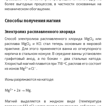
более выгодных процессов, в частности основанных на
механическом обогащении.
Способы получения магния
Электролиз расплавленного хлорида
Способ электролиза расплавленного хлорида MgCl
или
2
расплава MgCl
и KCl стал теперь основным в мировой
2
практике. Для этого применяется ванна из огнеупорного
кирпича в стальном кожухе. В середине ванны установлен
графитовый анод, а по бокам – два стальных катода.
Хлористый магний плавится при 718 ºС, расплав его состоит
2+
–
из ионов Mg
и Cl
.
Ионы разряжаются на катоде:
2+
Mg
+ 2e → Mg.
Магний выделяется в жидком виде (температура