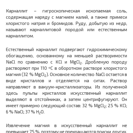
Карналлит – гигроскопическая ископаемая соль,
содержащая наряду с магнием калий, а также примеси
хлористого натрия и бромидов. Руду, добытую из недр,
называют карналлитовой породой или естественным
карналлитом.
Естественный карналлит подвергают гидрохимическому
обогащению, основанному на меньшей растворимости
NaCl по сравнению с KCl и MgCl
. Дробленую породу
2
растворяют при 110 ºС в оборотном растворе хлористого
магния (32 % MgCl
). Основное количество NaCl остается в
2
виде кристаллов и отделяется на ситах. Раствор
направляют в вакуум-кристаллизаторы. Из полученной
здесь пульпы кристаллов искусственный карналлит
выделяют в отстойниках, а затем центрифугируют. Он
имеет примерно следующий состав: 32 % MgCl
; 25 % KCl;
2
6 % NaCl; 37 % H
O.
2
Извлечение магния в искусственный карналлит не
превышает 75 %, поэтому не прекращаются поиски других,