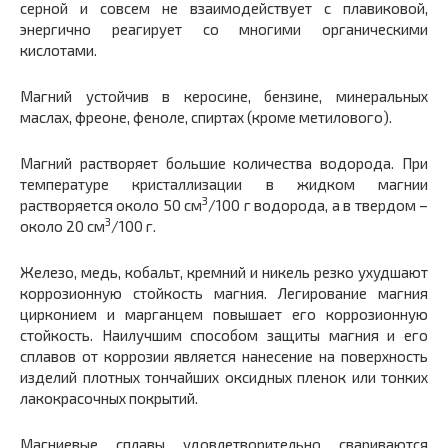
серной и совсем не взаимодействует с плавиковой,
энергично реагирует со многими органическими
кислотами.
Магний устойчив в керосине, бензине, минеральных
маслах, фреоне, феноле, спиртах (кроме метилового).
Магний растворяет большие количества водорода. При
температуре кристаллизации в жидком магнии
3
растворяется около 50 см
/100 г водорода, а в твердом –
3
около 20 см
/100 г.
Железо, медь, кобальт, кремний и никель резко ухудшают
коррозионную стойкость магния. Легирование магния
цирконием и марганцем повышает его коррозионную
стойкость. Наилучшим способом защиты магния и его
сплавов от коррозии является нанесение на поверхность
изделий плотных тончайших оксидных пленок или тонких
лакокрасочных покрытий.
Магниевые сплавы удовлетворительно свариваются