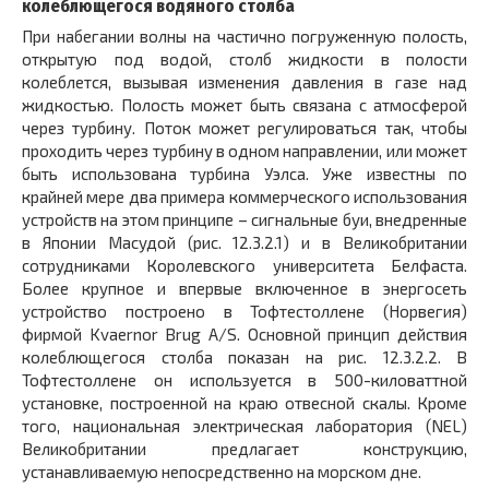
колеблющегося водяного столба
При набегании волны на частично погруженную полость,
открытую под водой, столб жидкости в полости
колеблется, вызывая изменения давления в газе над
жидкостью. Полость может быть связана с атмосферой
через турбину. Поток может регулироваться так, чтобы
проходить через турбину в одном направлении, или может
быть использована турбина Уэлса. Уже известны по
крайней мере два примера коммерческого использования
устройств на этом принципе – сигнальные буи, внедренные
в Японии Масудой (рис. 12.3.2.1) и в Великобритании
сотрудниками Королевского университета Белфаста.
Более крупное и впервые включенное в энергосеть
устройство построено в Тофтестоллене (Норвегия)
фирмой Kvaernor Brug A/S. Основной принцип действия
колеблющегося столба показан на рис. 12.3.2.2. В
Тофтестоллене он используется в 500-киловаттной
установке, построенной на краю отвесной скалы. Кроме
того, национальная электрическая лаборатория (NEL)
Великобритании предлагает конструкцию,
устанавливаемую непосредственно на морском дне.