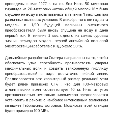
проведены в мае 1977 г. на оз. Лох-Несс. 50-метровая
гирлянда из 20-метровых «уток» общей массой 16 т была
спущена на воду и испытывалась в течение 4 месяцев при
различных волновых условиях. В декабре того же года эта
модель в 1/10 будущей величины океанского
преобразователя была вновь спущена на воду и дала
первый ток. В течение 3 мес одного из самых суровых
зимних периодов модель первой английской волновой
электростанции работала с КПД около 50 %.
Дальнейшие разработки Солтера направлены на то, чтобы
обеспечить утке способность противостоять ударам
максимальных волн и создать заякоренную гирлянду
преобразователей в виде достаточно гибкой линии.
Предполагается, что характерный размер реальной утки
будет равен примерно 0,1λ , что для 100-метровых
атлантических волн соответствует 10 м. Нить из уток
протяженностью несколько километров предполагается
установить в районе с наиболее интенсивным волнением
западнее Гебридских островов. Мощность всей станции
будет примерно 100 МВт.