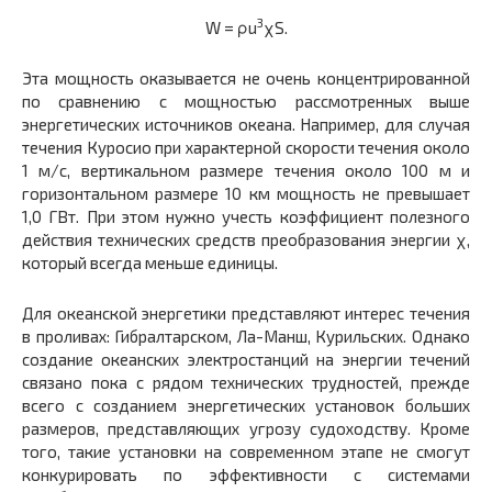
3
W = ρu
χS.
Эта мощность оказывается не очень концентрированной
по сравнению с мощностью рассмотренных выше
энергетических источников океана. Например, для случая
течения Куросио при характерной скорости течения около
1 м/с, вертикальном размере течения около 100 м и
горизонтальном размере 10 км мощность не превышает
1,0 ГВт. При этом нужно учесть коэффициент полезного
действия технических средств преобразования энергии χ,
который всегда меньше единицы.
Для океанской энергетики представляют интерес течения
в проливах: Гибралтарском, Ла-Манш, Курильских. Однако
создание океанских электростанций на энергии течений
связано пока с рядом технических трудностей, прежде
всего с созданием энергетических установок больших
размеров, представляющих угрозу судоходству. Кроме
того, такие установки на современном этапе не смогут
конкурировать по эффективности с системами