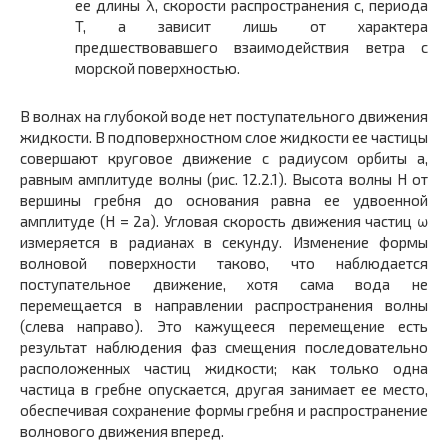
ее длины λ, скорости распространения c, периода
T, а зависит лишь от характера
предшествовавшего взаимодействия ветра с
морской поверхностью.
В волнах на глубокой воде нет поступательного движения
жидкости. В подповерхностном слое жидкости ее частицы
совершают круговое движение с радиусом орбиты a,
равным амплитуде волны (рис. 12.2.1). Высота волны H от
вершины гребня до основания равна ее удвоенной
амплитуде (H = 2a). Угловая скорость движения частиц ω
измеряется в радианах в секунду. Изменение формы
волновой поверхности таково, что наблюдается
поступательное движение, хотя сама вода не
перемещается в направлении распространения волны
(слева направо). Это кажущееся перемещение есть
результат наблюдения фаз смещения последовательно
расположенных частиц жидкости; как только одна
частица в гребне опускается, другая занимает ее место,
обеспечивая сохранение формы гребня и распространение
волнового движения вперед.