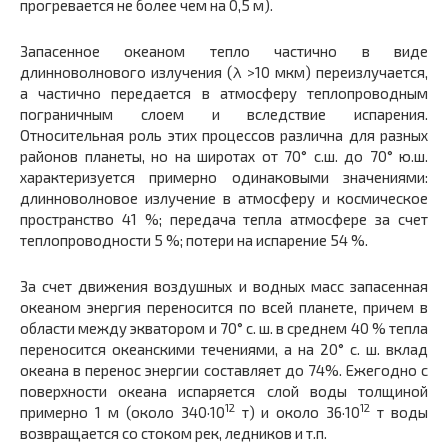
прогревается не более чем на 0,5 м).
Запасенное океаном тепло частично в виде
длинноволнового излучения (λ >10 мкм) переизлучается,
а частично передается в атмосферу теплопроводным
пограничным слоем и вследствие испарения.
Относительная роль этих процессов различна для разных
районов планеты, но на широтах от 70° с.ш. до 70° ю.ш.
характеризуется примерно одинаковыми значениями:
длинноволновое излучение в атмосферу и космическое
пространство 41 %; передача тепла атмосфере за счет
теплопроводности 5 %; потери на испарение 54 %.
За счет движения воздушных и водных масс запасенная
океаном энергия переносится по всей планете, причем в
области между экватором и 70° с. ш. в среднем 40 % тепла
переносится океанскими течениями, а на 20° с. ш. вклад
океана в перенос энергии составляет до 74%. Ежегодно с
поверхности океана испаряется слой воды толщиной
12
12
примерно 1 м (около 340·10
т) и около 36·10
т воды
возвращается со стоком рек, ледников и т.п.