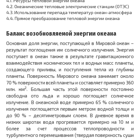
4.1.
Ресурсы тепловой энергии океана
4.2.
Океанические тепловые электрические станции (ОТЭС)
4.3.
Использование перепада температур океан-атмосфера
4.4.
Прямое преобразование тепловой энергии океана
Баланс возобновляемой энергии океана
Основная доля энергии, поступающей в Мировой океан –
результат поглощения им солнечного излучения. Энергия
поступает в океан также в результате гравитационного
взаимодействия космических тел и водных масс планеты,
создающего приливы, и поступления тепла из глубины
планеты. Поверхность Мирового океана занимает около
70 % поверхности всей планеты и составляет примерно 360
2
млн. км
. Большая часть этой поверхности постоянно
свободна ото льда и хорошо поглощает солнечное
излучение. В океанской воде примерно 65 % солнечного
излучения поглощается первым метром водной толщи и
до 90 % – десятиметровым слоем. В дневное время в
низких широтах вода прогревается примерно на 10 м и
более за счет процессов теплопроводности и
турбулентного перемешивания (твердая поверхность суши