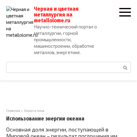
Перейти
Черная и цветная
к
металлургия на
контенту
metallolome.ru
Научно-технический портал о
металлургии, горной
промышленности,
машиностроении, обработке
металлов, энергетике.
Поиск:
Главная
»
Энергетика
Использование энергии океана
Основная доля энергии, поступающей в
Мировой океан – результат поглощения им