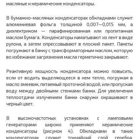
масляные и керамические конденсаторы.
В бумажно-масляных конденсаторах обкладками служит
алюминиевая фольга толщиной 0,007—0,015 мм, а
диэлектриком — парафинированная или пропитанная
маслом бумага. Конденсаторы наматывают из лент в виде
рулона, а затем опрессовывают в плоский пакет. Пакеты
погружают в банку с трансформаторным маслом, которую
во избежание загрязнения масла герметично закрывают.
Реактивную мощность конденсатора можно повысить,
если от водить выделяющееся в нем тепло, погружая в
масло змеевик, питаемый проточной водой, или пропуская
воду между двойными стенками банки. Для увеличения
теплоотдачи излучением банки снаружи окрашивают в
черный цвет.
В высокочастотных установках с ламповыми
генераторами широко применяют керамические
конденсаторы (рисунок 4). Обкладками в таких
конденсаторах служит тончайший слой серебра,