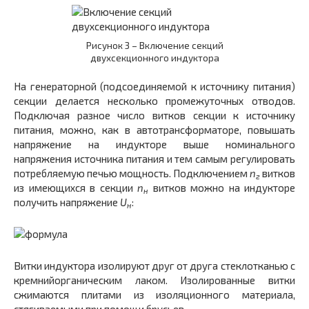
Рисунок 3 – Включение секций
двухсекционного индуктора
На генераторной (подсоединяемой к источнику питания)
секции делается несколько промежуточных отводов.
Подключая разное число витков секции к источнику
питания, можно, как в автотрансформаторе, повышать
напряжение на индукторе выше номинального
напряжения источника питания и тем самым регулировать
потребляемую печью мощность. Подключением
n
витков
г
из имеющихся в секции
n
витков можно на индукторе
н
получить напряжение
U
:
н
Витки индуктора изолируют друг от друга стеклотканью с
кремнийорганическим лаком. Изолированные витки
сжимаются плитами из изоляционного материала,