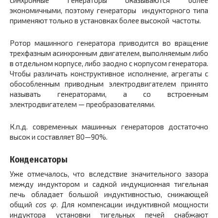
синхронные генераторы оказываются более
экономичными, поэтому генераторы индукторного типа
применяют только в установках более высокой частоты.
Ротор машинного генератора приводится во вращение
трехфазным асинхронным двигателем, выполняемым либо
в отдельном корпусе, либо заодно с корпусом генератора.
Чтобы различать конструктивное исполнение, агрегаты с
обособленным приводным электродвигателем принято
называть генераторами, а со встроенным
электродвигателем — преобразователями.
К.п.д. современных машинных генераторов достаточно
высок и составляет 80—90%.
Конденсаторы
Уже отмечалось, что вследствие значительного зазора
между индуктором и садкой индукционная тигельная
печь обладает большой индуктивностью, снижающей
общий
сos φ
. Для компенсации индуктивной мощности
индуктора установки тигельных печей снабжают