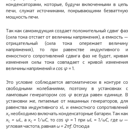
конденсаторами, которые, будучи включенными в цепь
печи, служат источниками, покрывающими безваттную
мощность печи.
Так как самоиндукция создает положительный сдвиг фаз
(сила тока отстает от величины напряжения), а емкость —
отрицательный (сила тока опережает величину
напряжения), то при равенстве индуктивного и
емкостного сопротивлений сдвига фаз не будет, кривая
изменения силы тока совпадает с кривой изменения
величины напряжений и
сos φ
= 1.
Это условие соблюдается автоматически в контуре со
свободными колебаниями, поэтому в установках с
ламповым генератором
сos φ
всегда равен единице. В
установки же, питаемые от машинных генераторов, для
равенства индуктивного xL и емкостного сопротивлений
х
необходимо включать конденсаторные батареи. Так как
с
x
= ωL
, а
х
= 1/ωС
, то
сos φ
= 1 при
ωL
=
1/ωС
, где
ω
—
L
с
угловая частота, равная
ω = 2πf
. Отсюда