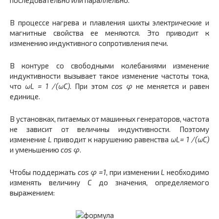
В процессе нагрева и плавления шихты электрические и
магнитные свойства ее меняются. Это приводит к
изменению индуктивного сопротивления печи.
В контуре со свободными колебаниями изменение
индуктивности вызывает такое изменение частоты тока,
что
ωL = 1 /(ωС)
. При этом
сos φ
не меняется и равен
единице.
В установках, питаемых от машинных генераторов, частота
не зависит от величины индуктивности. Поэтому
изменение
L
приводит к нарушению равенства
ωL
= 1 /(ωС)
и уменьшению
сos φ
.
Чтобы поддержать
сos φ
=1
, при изменении
L
необходимо
изменять величину
С
до значения, определяемого
выражением: