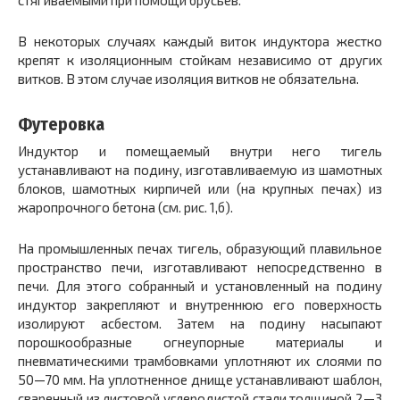
стягиваемыми при помощи брусьев.
В некоторых случаях каждый виток индуктора жестко
крепят к изоляционным стойкам независимо от других
витков. В этом случае изоляция витков не обязательна.
Футеровка
Индуктор и помещаемый внутри него тигель
устанавливают на подину, изготавливаемую из шамотных
блоков, шамотных кирпичей или (на крупных печах) из
жаропрочного бетона (см. рис. 1,б).
На промышленных печах тигель, образующий плавильное
пространство печи, изготавливают непосредственно в
печи. Для этого собранный и установленный на подину
индуктор закрепляют и внутреннюю его поверхность
изолируют асбестом. Затем на подину насыпают
порошкообразные огнеупорные материалы и
пневматическими трамбовками уплотняют их слоями по
50—70 мм. На уплотненное днище устанавливают шаблон,
сваренный из листовой углеродистой стали толщиной 2—3