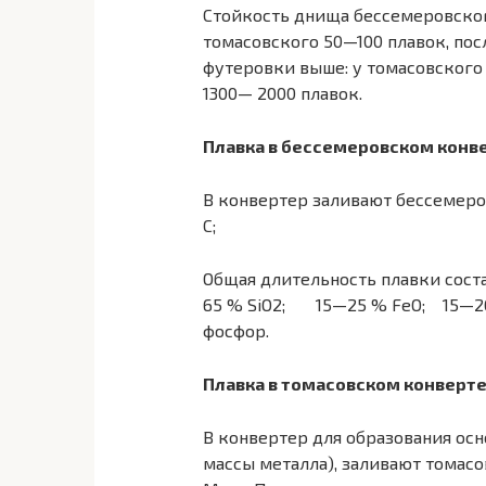
Стойкость днища бессемеровског
томасовского 50—100 плавок, пос
футеровки выше: у томасовского
1300— 2000 плавок.
Плавка в бессемеровском конв
В конвертер заливают бессемеровск
С;
Общая длительность плавки сост
65 % SiO2; 15—25 % FeO; 15—20 
фосфор.
Плавка в томасовском конверт
В конвертер для образования осн
массы металла), заливают томасовс