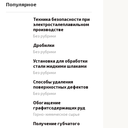
Популярное
Техника безопасности при
электросталеплавильном
производстве
Без рубрики
Дробилки
Без рубрики
Установка для обработки
стали жидкими шлаками
Без рубрики
Способы удаления
поверхностных дефектов
Без рубрики
Обогащение
графитсодержащих руд
Горно-химическое сырье
Получение губчатого