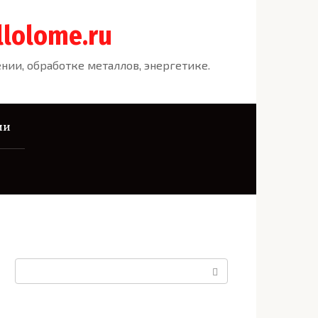
llolome.ru
ии, обработке металлов, энергетике.
ии
Поиск: