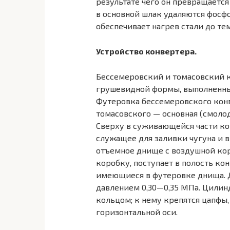
результате чего он превращается 
в основной шлак удаляются фосфо
обеспечивает нагрев стали до тем
Устройство конвертера.
Бессемеровский и томасовский 
грушевидной формы, выполненный
Футеровка бессемеровского конв
томасовского — основная (смоло
Сверху в суживающейся части ко
служащее для заливки чугуна и в
отъемное днище с воздушной кор
коробку, поступает в полость ко
имеющиеся в футеровке днища. 
давлением 0,30—0,35 МПа. Цилин
кольцом; к нему крепятся цапфы,
горизонтальной оси.