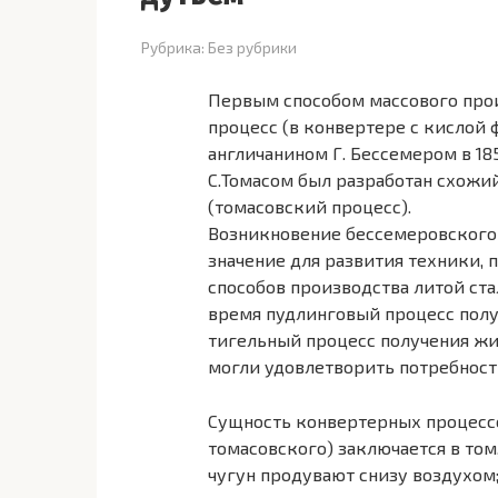
Рубрика:
Без рубрики
Первым способом массового про
процесс (в конвертере с кислой
англичанином Г. Бессемером в 185
С.Томасом был разработан схожи
(томасовский процесс).
Возникновение бессемеровского
значение для развития техники, 
способов производства литой ста
время пудлинговый процесс полу
тигельный процесс получения жи
могли удовлетворить потребнос
Сущность конвертерных процессо
томасовского) заключается в том
чугун продувают снизу воздухом;