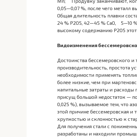
Mn; Продувку заканчивают, когд
0,05—0,07 %, после чего металл в
Общая длительность плавки соста
24 % Р2O5, 42—45 % СаО, 5—10 
высокому содержанию Р2O5 этот 
Видоизменения бессемеровског
Достоинства бессемеровского и 
производительность, простота ус
необходимости применять топлив
более низкие, чем при мартенов
капитальные затраты и расходы 
присущ большой недостаток — по
0,025 %), вызываемое тем, что аз
этой причине бессемеровская и 
хрупкостью и склонностью к ста
Для получения стали с пониженны
разработаны и находили промыш