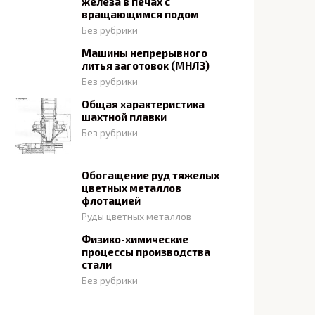
железа в печах с
вращающимся подом
Без рубрики
Машины непрерывного
литья заготовок (МНЛЗ)
Без рубрики
Общая характеристика
шахтной плавки
Без рубрики
Обогащение руд тяжелых
цветных металлов
флотацией
Руды цветных металлов
Физико-химические
процессы производства
стали
Без рубрики