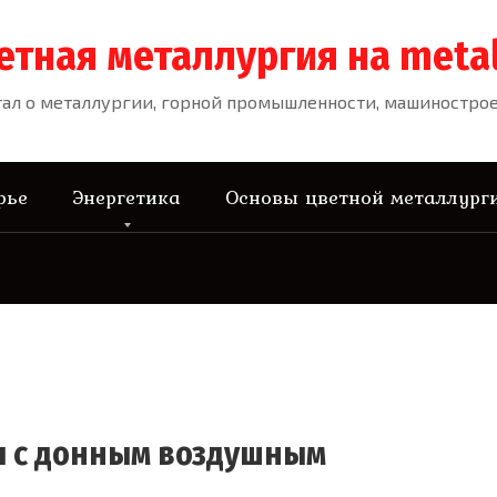
етная металлургия на meta
ал о металлургии, горной промышленности, машиностроен
рье
Энергетика
Основы цветной металлург
ы с донным воздушным