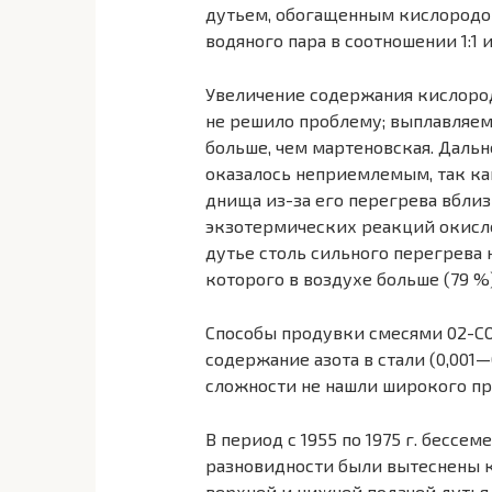
дутьем, обогащенным кислородом
водяного пара в соотношении 1:1 
Увеличение содержания кислорода
не решило проблему; выплавляемая
больше, чем мартеновская. Даль
оказалось неприемлемым, так к
днища из-за его перегрева вбли
экзотермических реакций окисл
дутье столь сильного перегрева 
которого в воздухе больше (79 %
Способы продувки смесями 02-СO
содержание азота в стали (0,001—
сложности не нашли широкого п
В период с 1955 по 1975 г. бессе
разновидности были вытеснены 
верхней и нижней подачей дутья.