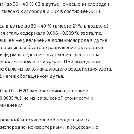
 (до 30—40 % 02 в дутье), смесью кислорода и
и смесью кислорода и СO2 в соотношении 1:1.
 в дутье до 30—40 % (вместо 21 % в воздухе)
 сталь содержала 0,006—0,009 % азота, т.е.
нейшее же увеличение доли кислорода в дутье
ак вызывало быстрое разрушение футеровки
зи фурм вследствие выделения здесь тепла
ения составляющих чугуна. При воздушном
не было из-за охлаждающего воздействия азота,
), чем в обогащенном дутье.
2 и O2—Н2О пар обеспечивали низкое
0,0035 %), но из-за высокой стоимости и
рименения.
меровский и томасовский процессы и их
кислородно-конвертерными процессами с