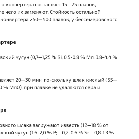
о конвертера составляет 15—25 плавок,
ле чего их заменяют. Стойкость остальной
 конвертера 250—400 плавок, у бессемеровского
ертере
ий чугун (0,7—1,25 % Si; 0,5-0,8 % Мп; 3,8-4,4 %
авляет 20—30 мин; по-скольку шлак кислый (55—
% МпО), при плавке не удаляются сера и
ере
овного шлака загружают известь (12—18 % от
кий чугун (1,6-2,0 % Р; 0,2-0,6 % Si; 0,8-1,3 %