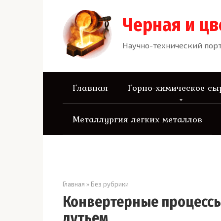
Перейти
к
Черная и цв
контенту
Научно-технический порт
Главная
Горно-химическое сы
Металлургия легких металлов
Главная
»
Без рубрики
Конвертерные процесс
дутьем