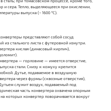
в сталь; при томасовском процессе, кроме того,
р и сера. Тепло, выделяющееся при окислении,
пературы выпуска (~ 1600 °С).
конвертеры представляют собой сосуд
 из стального листа с футеровкой изнутри.
ертера кислая (динасовый кирпич),
доломит).
нвертера — горловине — имеется отверстие,
ыпуска стали. Снизу к кожуху крепится
обкой. Дутье, подаваемое в воздушную
нвертера через фурмы (сквозные отверстия),
Дутьем служит воздух, подаваемый под
дрическая часть конвертера охвачена опорным
 на которых конвертер поворачивается вокруг