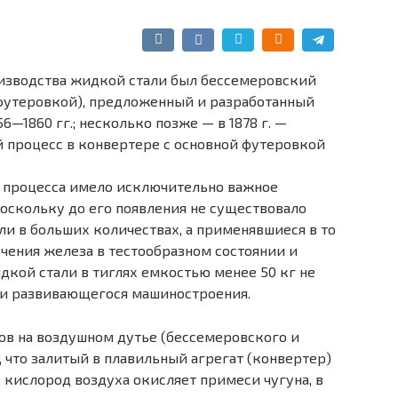
изводства жидкой стали был бессемеровский
 футеровкой), предложенный и разработанный
6—1860 гг.; несколько позже — в 1878 г. —
й процесс в конвертере с основной футеровкой
 процесса имело исключительно важное
поскольку до его появления не существовало
ли в больших количествах, а применявшиеся в то
чения железа в тестообразном состоянии и
дкой стали в тиглях емкостью менее 50 кг не
ти развивающегося машиностроения.
в на воздушном дутье (бессемеровского и
, что залитый в плавильный агрегат (конвертер)
 кислород воздуха окисляет примеси чугуна, в