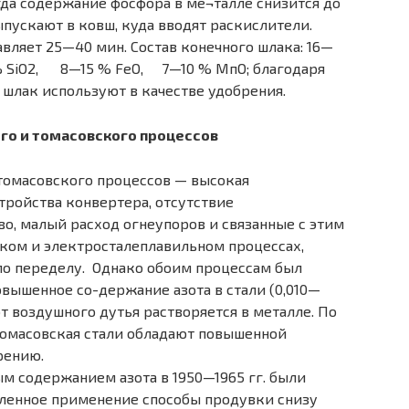
а содержание фосфора в ме¬талле снизится до
ыпускают в ковш, куда вводят раскислители.
вляет 25—40 мин. Состав конечного шлака: 16—
% SiO2, 8—15 % FeO, 7—10 % МпО; благодаря
шлак используют в качестве удобрения.
о и томасовского процессов
томасовского процессов — высокая
тройства конвертера, отсутствие
о, малый расход огнеупоров и связанные с этим
ском и электросталеплавильном процессах,
по переделу. Однако обоим процессам был
вышенное со-держание азота в стали (0,010—
от воздушного дутья растворяется в металле. По
томасовская стали обладают повышенной
рению.
м содержанием азота в 1950—1965 гг. были
ленное применение способы продувки снизу