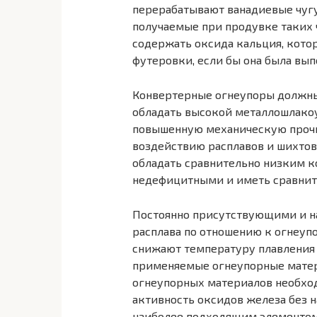
перерабатывают ванадиевые чугун
получаемые при продувке таких
содержать оксида кальция, кото
футеровки, если бы она была вып
Конвертерные огнеупоры должны
обладать высокой металлошлако
повышенную механическую проч
воздействию расплавов и шихтов
обладать сравнительно низким 
недефицитными и иметь сравнит
Постоянно присутствующими и н
расплава по отношению к огнеупо
снижают температуру плавления 
применяемые огнеупорные матер
огнеупорных материалов необхо
активность оксидов железа без н
наиболее подходящим элементом 