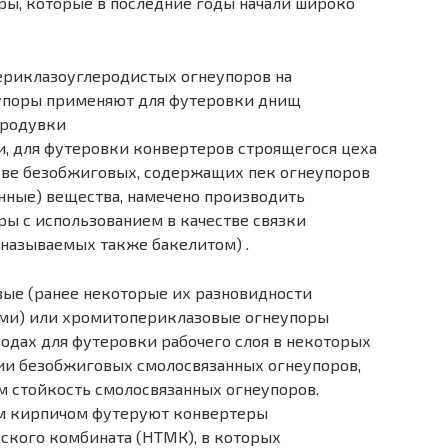
ы, которые в последние годы начали широко
ериклазоуглеродистых огнеупоров на
еупоры применяют для футеровки днищ
продувки
ти, для футеровки конвертеров строящегося цеха
греве безобжиговых, содержащих пек огнеупоров
нные) вещества, намечено производить
ы с использованием в качестве связки
 называемых также бакелитом) .
е (ранее некоторые их разновидности
ми) или хромитопериклазовые огнеупоры
водах для футеровки рабочего слоя в некоторых
вии безобжиговых смолосвязанных огнеупоров,
м стойкость смолосвязанных огнеупоров.
м кирпичом футеруют конвертеры
ского комбината (НТМК), в которых