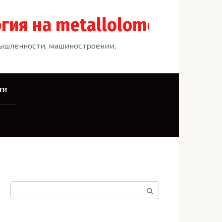
гия на metallolome.ru
мышленности, машиностроении,
ии
Поиск: