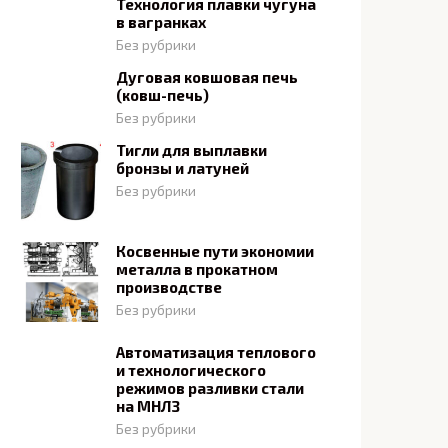
Технология плавки чугуна
в вагранках
Без рубрики
Дуговая ковшовая печь
(ковш-печь)
Без рубрики
Тигли для выплавки
бронзы и латуней
Без рубрики
Косвенные пути экономии
металла в прокатном
производстве
Без рубрики
Автоматизация теплового
и технологического
режимов разливки стали
на МНЛЗ
Без рубрики