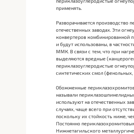
периклазоуглеродистые огнеупор
применять.
Разворачивается производство п
отечественных заводах. Эти огн
конвертеров комбинированной 
и будут использованы, в частнос
ММК.
В связи с тем, что при на
выделяются вредные (канцероге
периклазоуглеродистые огнеупор
синтетических смол (фенольных,
Обожженные периклазохромитовы
называли периклазошпинелидны
используют на отечественных за
случаях, чаще всего при отсутст
поскольку их стойкость ниже, че
Постоянно периклазохромитовы
Нижнетагильского металлургиче