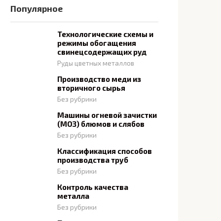
Популярное
Технологические схемы и
режимы обогащения
свинецсодержащих руд
Руды цветных металлов
Производство меди из
вторичного сырья
Без рубрики
Машины огневой зачистки
(МОЗ) блюмов и слябов
Без рубрики
Классификация способов
производства труб
Без рубрики
Контроль качества
металла
Без рубрики