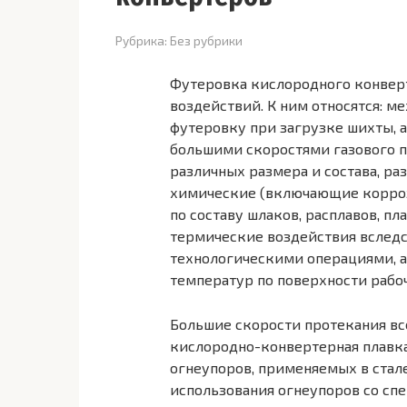
Рубрика:
Без рубрики
Футеровка кислородного конвер
воздействий. К ним относятся: 
футеровку при загрузке шихты, 
большими скоростями газового п
различных размера и состава, р
химические (включающие корроз
по составу шлаков, расплавов, п
термические воздействия вследс
технологическими операциями, 
температур по поверхности рабоч
Большие скорости протекания вс
кислородно-конвертерная плавк
огнеупоров, применяемых в стал
использования огнеупоров со с