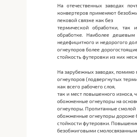
На отечественных заводах поч
конвертеров применяют безобжи
пековой связке как без
термической обработки, так 
обработке. Наиболее дешевым 
недефицитного и недорогого до
огнеупоров более дорогостоящие
стойкость футеровки из них нес
На зарубежных заводах, помимо
огнеупоров (подвергнутых терми
как всего рабочего слоя,
так и мест повышенного износа,
обожженные огнеупоры на основ
огнеупоры. Пропитанные смолой
обожженные огнеупоры дороже б
стойкости футеровки. Повышение
безобжиговыми смолосвязанными