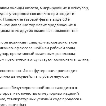
лавом оксиды железа, мигрирующие в огнеупор,
дь с углеродом связки, что при¬водит к
. Появление газовой фазы в виде СО и
льное давление тормозит продвижение в
щинам всех других шлаковых компонентов.
упоре возникает специфическое зональное
личием офлюсованной или рабочей зоны,
еупор, пропитанный шлаковым расплавом;
ром практически отсутствуют компоненты шлака,
.
 постепенно. Износ футеровки происходит
оянно движущейся в глубь огнеупора
вания обезуглероженной зоны находится в
торов, как качество огнеупорных изделий,
аке, температурных условий хода процесса и
тирующих фаз.