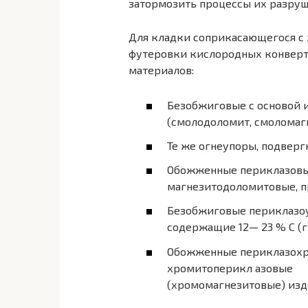
затормозить процессы их разруш
Для кладки соприкасающегося с
футеровки кислородных конвер
материалов:
Безобжиговые с основой и
(смолодоломит, смоломаг
Те же огнеупоры, подверг
Обожженные периклазовые
магнезитодоломитовые, п
Безобжиговые периклазоу
содержащие 12— 23 % С (г
Обожженные периклазохр
хромитоперикл азовые
(хромомагнезитовые) изд