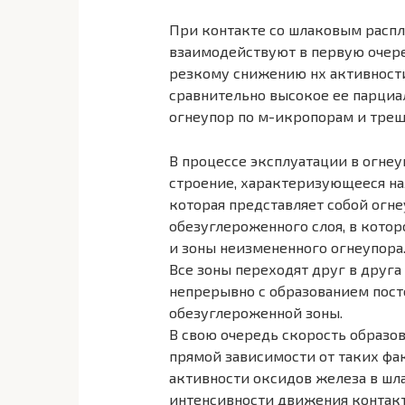
При контакте со шлаковым расп
взаимодействуют в первую очере
резкому снижению нх активности
сравнительно высокое ее парциа
огнеупор по м-икропорам и тре
В процессе эксплуатации в огне
строение, характеризующееся на
которая представляет собой огн
обезуглероженного слоя, в кото
и зоны неизмененного огнеупора
Все зоны переходят друг в друга
непрерывно с образованием пост
обезуглероженной зоны.
В свою очередь скорость образо
прямой зависимости от таких фак
активности оксидов железа в шл
интенсивности движения контак