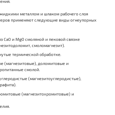
ения.
 жидкими металлом и шлаком рабочего слоя
теров применяют следующие виды огнеупорных
з СаО и MgО смоляной и пековой связке
незитодоломит, смоломагнезит).
нутые термической обработке.
 (магнезитовые), доломитовые и
ропитанные смолой.
глеродистые (магнезитоуглеродистые),
рафита).
омитовые (магнезитохромитовые) и
елия.