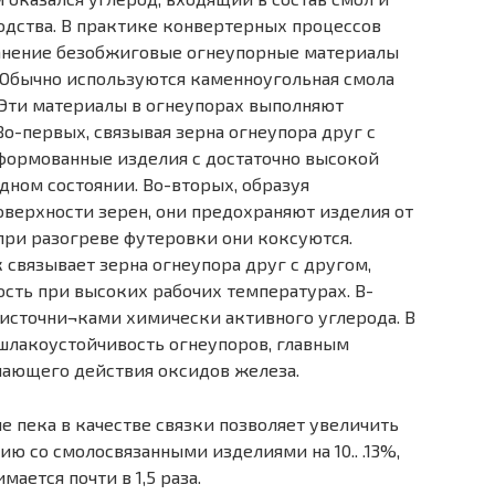
дства. В практике конвертерных процессов
анение безобжиговые огнеупорные материалы
. Обычно используются каменноугольная смола
 Эти материалы в огнеупорах выполняют
о-первых, связывая зерна огнеупора друг с
 формованные изделия с достаточно высокой
дном состоянии. Во-вторых, образуя
верхности зерен, они предохраняют изделия от
при разогреве футеровки они коксуются.
связывает зерна огнеупора друг с другом,
сть при высоких рабочих температурах. В-
 источни¬ками химически активного углерода. В
 шлакоустойчивость огнеупоров, главным
шающего действия оксидов железа.
е пека в качестве связки позволяет увеличить
ию со смолосвязанными изделиями на 10.. .13%,
ается почти в 1,5 раза.