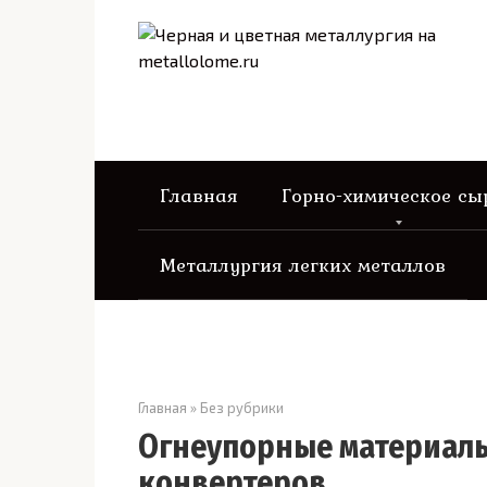
Перейти
к
контенту
Главная
Горно-химическое сы
Металлургия легких металлов
Главная
»
Без рубрики
Огнеупорные материал
конвертеров