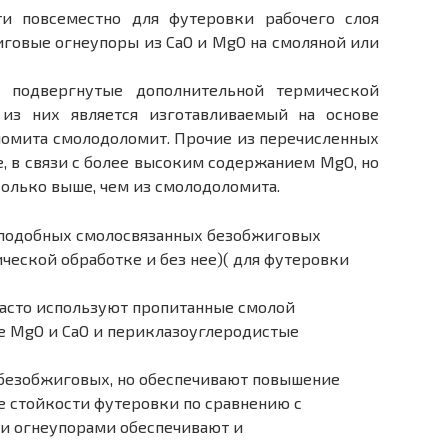
ти повсеместно для футеровки рабочего слоя
говые огнеупоры из СаО и MgO на смоляной или
и подвергнутые дополнительной термической
из них является изготавливаемый на основе
ломита смолодоломит. Прочие из перечисленных
, в связи с более высоким содержанием MgO, но
колько выше, чем из смолодоломита.
 подобных смолосвязанных безобжиговых
ческой обработке и без нее)( для футеровки
 часто используют пропитанные смолой
е MgO и СаО и периклазоуглеродистые
езобжиговых, но обеспечивают повышение
 стойкости футеровки по сравнению с
 огнеупорами обеспечивают и