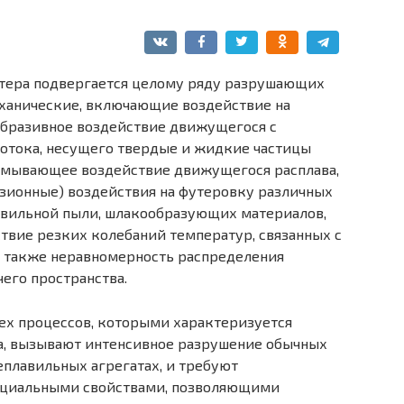
тера подвергается целому ряду разрушающих
механические, включающие воздействие на
абразивное воздействие движущегося с
отока, несущего твердые и жидкие частицы
азмывающее воздействие движущегося расплава,
ионные) воздействия на футеровку различных
лавильной пыли, шлакообразующих материалов,
твие резких колебаний температур, связанных с
а также неравномерность распределения
его пространства.
ех процессов, которыми характеризуется
а, вызывают интенсивное разрушение обычных
еплавильных агрегатах, и требуют
пециальными свойствами, позволяющими