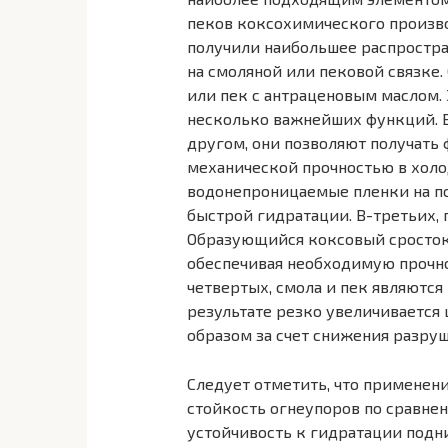
пеков коксохимического произво
получили наибольшее распростр
на смоляной или пековой связке
или пек с антраценовым маслом.
несколько важнейших функций. В
другом, они позволяют получать
механической прочностью в холо
водонепроницаемые пленки на по
быстрой гидратации. В-третьих, 
Образующийся коксовый сросток 
обеспечивая необходимую прочно
четвертых, смола и пек являются
результате резко увеличивается
образом за счет снижения разру
Следует отметить, что применени
стойкость огнеупоров по сравнен
устойчивость к гидратации подним