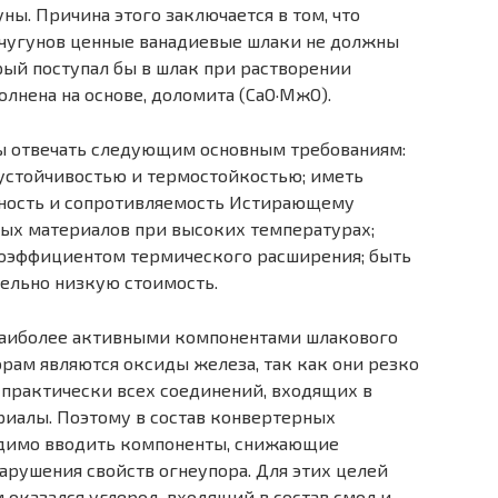
ы. Причина этого заключается в том, что
 чугунов ценные ванадиевые шлаки не должны
рый поступал бы в шлак при растворении
олнена на основе, доломита (СаО·МжО).
 отвечать следующим основным требованиям:
устойчивостью и термостойкостью; иметь
ность и сопротивляемость Истирающему
ых материалов при высоких температурах;
коэффициентом термического расширения; быть
ельно низкую стоимость.
аиболее активными компонентами шлакового
рам являются оксиды железа, так как они резко
практически всех соединений, входящих в
иалы. Поэтому в состав конвертерных
димо вводить компоненты, снижающие
арушения свойств огнеупора. Для этих целей
оказался углерод, входящий в состав смол и