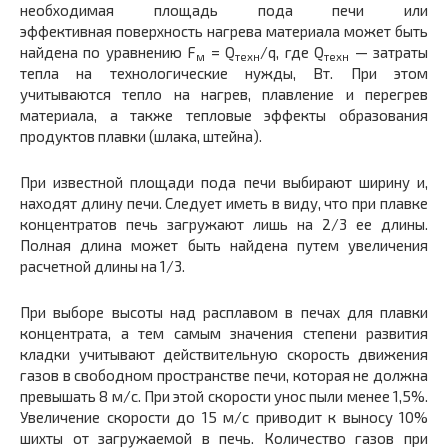
необходимая площадь пода печи или
эффективная поверхность нагрева материала может быть
найдена по уравнению F
= Q
/q, где Q
— затраты
м
техн
техн
тепла на технологические нужды, Вт. При этом
учитываются теп­ло на нагрев, плавление и перегрев
материала, а также тепловые эффекты образования
продуктов плавки (шла­ка, штейна).
При известной площади пода печи выбирают ширину и,
находят длину печи. Следует иметь в виду, что при плавке
концентратов печь загружают лишь на 2/3 ее длины.
Полная длина может быть найдена путем увели­чения
расчетной длины на 1/3.
При выборе высоты над расплавом в печах для плавки
концентрата, а тем самым значения степени раз­вития
кладки учитывают действительную скорость дви­жения
газов в свободном пространстве печи, которая не должна
превышать 8 м/с. При этой скорости унос пыли менее 1,5%.
Увеличение скорости до 15 м/с приводит к выносу 10%
шихты от загружаемой в печь. Количество газов при