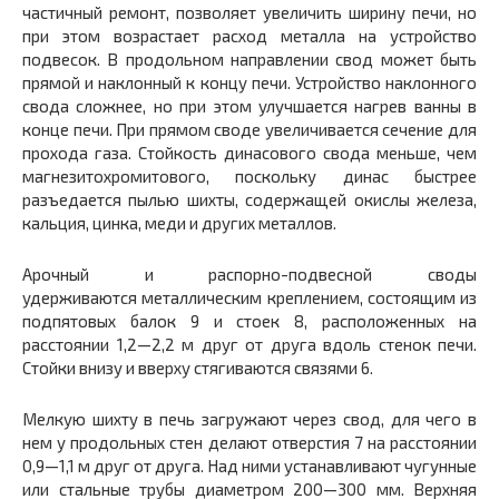
частичный ремонт, позволяет увеличить ширину пе­чи, но
при этом возрастает расход металла на устрой­ство
подвесок. В продольном направлении свод может быть
прямой и наклонный к концу печи. Устройство на­клонного
свода сложнее, но при этом улучшается нагрев ванны в
конце печи. При прямом своде увеличивается сечение для
прохода газа. Стойкость динасового свода меньше, чем
магнезитохромитового, поскольку динас быстрее
разъедается пылью шихты, содержащей окислы железа,
кальция, цинка, меди и других металлов.
Арочный и распорно-подвесной своды
удерживаются металлическим креплением, состоящим из
подпятовых балок 9 и стоек 8, расположенных на
расстоянии 1,2—2,2 м друг от друга вдоль стенок печи.
Стойки внизу и вверху стягиваются связями 6.
Мелкую шихту в печь загружают через свод, для че­го в
нем у продольных стен делают отверстия 7 на рас­стоянии
0,9—1,1 м друг от друга. Над ними устанавли­вают чугунные
или стальные трубы диаметром 200—300 мм. Верхняя