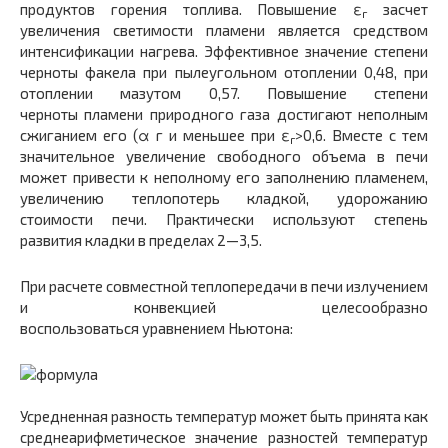
продуктов горения топлива. Повышение ε
засчет
г
увеличения светимости пламени является средст­вом
интенсификации нагрева. Эффективное значение сте­пени
черноты факела при пылеугольном отоплении 0,48, при
отоплении мазутом 0,57. Повышение степени
черноты пламени природного газа достигают неполным
сжигани­ем его (α г и меньшее при ε
>0,6. Вместе с тем
г
значительное увеличение сво­бодного объема в печи
может привести к неполному его заполнению пламенем,
увеличению теплопотерь кладкой, удорожанию
стоимости печи. Практически исполь­зуют степень
развития кладки в пределах 2—3,5.
При расчете совместной теплопередачи в печи излу­чением
и конвекцией целесообразно
воспользоваться уравнением Ньютона:
Усредненная разность температур может быть при­нята как
среднеарифметическое значение разностей температур