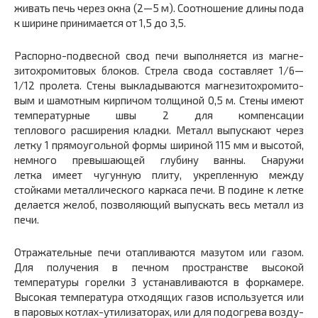
живать печь через окна (2—5 м). Соотношение длины пода
к ширине принимается от 1,5 до 3,5.
Распорно-подвесной свод печи выполняется из магне­
зитохромитовых блоков. Стрела свода составляет 1/6—
1/12 пролета. Стены выкладываются магнезитохромито­
вым и шамотным кирпичом толщиной 0,5 м. Стены име­ют
температурные швы 2 для компенсации
теплового расширения кладки. Металл выпускают через
летку 1 прямоугольной формы шириной 115 мм и высотой,
не­много превышающей глубину ванны. Снаружи
летка имеет чугунную плиту, укрепленную между
стойками металлического каркаса печи. В подине к летке
делает­ся желоб, позволяющий выпускать весь металл из
печи.
Отражательные печи отапливаются мазутом или га­зом.
Для получения в печном пространстве высокой
температуры горелки 3 устанавливаются в форкамере.
Вы­сокая температура отходящих газов используется или
в паровых котлах-утилизаторах, или для подогрева возду­