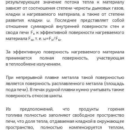
результиру­ющее значение потока тепла к материалу
зависят от соотношения степени черноты дымовых газов,
кладки и нагреваемого материала, а также от степени
развития кладки ω. Последнее представляет собой
отношение суммарной внутренней поверхности стен и
свода печи F
к эффективной поверхности нагреваемого
к
материала F
, т. е. ω=F
/F
.
м
к
м
За эффективную поверхность нагреваемого матери­ала
принимается полная поверхность, участвующая
в теплообмене излучением.
При непрерывной плавке металла такой поверхно­стью
является поверхность расплавленного металла (площадь
пода печи). В печах рудной плавки нужно учитывать также
поверхность откосов шихты.
Из предположений, что продукты горения
топлива полностью заполняют свободное пространство
печи, что доля тепла, отдаваемая кладкой в окружающее
прост­ранство, полностью компенсируется теплом,