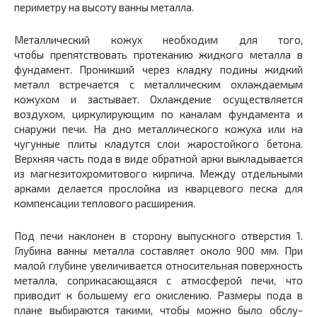
периметру на высоту ванны металла.
Металлический кожух необходим для того,
чтобы препятствовать протеканию жидкого металла в
фунда­мент. Проникший через кладку подины жидкий
металл встречается с металлическим охлаждаемым
кожухом и застывает. Охлаждение осуществляется
воздухом, цир­кулирующим по каналам фундамента и
снаружи печи. На дно металлического кожуха или на
чугунные плиты кладутся слои жаростойкого бетона.
Верхняя часть пода в виде обратной арки выкладывается
из магнезитохро­митового кирпича. Между отдельными
арками делается прослойка из кварцевого песка для
компенсации тепло­вого расширения.
Под печи наклонен в сторону выпускного отверстия 1.
Глубина ванны металла составляет около 900 мм. При
малой глубине увеличивается относительная по­верхность
металла, соприкасающаяся с атмосферой печи, что
приводит к большему его окислению. Размеры пода в
плане выбираются такими, чтобы можно было обслу­