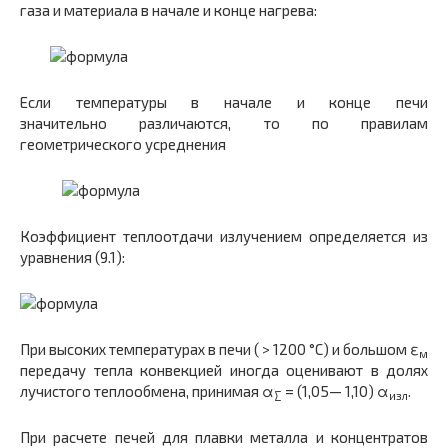
газа и материала в начале и конце нагрева:
Если температуры в начале и конце печи
значительно различаются, то по правилам
геометрического усред­нения
Коэффициент теплоотдачи излучением определяется из
уравнения (9.1):
При высоких температурах в печи ( > 1200 °С) и большом ε
м
передачу тепла конвекцией иногда оценивают в долях
лучистого теплообмена, при­нимая α
= (1,05— 1,10) α
.
∑
изл
При расчете печей для плавки металла и концентра­тов