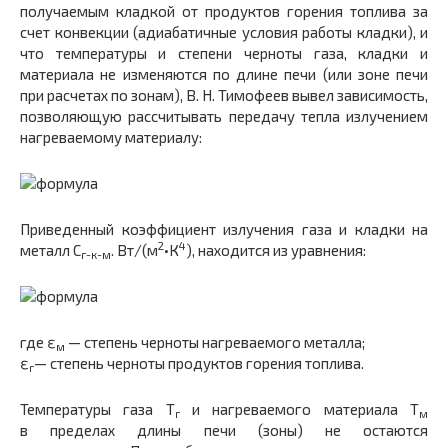
получаемым кладкой от продуктов горения топлива за
счет конвек­ции (адиабатичные условия работы кладки), и
что тем­пературы и степени черноты газа, кладки и
материала не изменяются по длине печи (или зоне печи
при расчетах по зонам), В. Н. Тимофеев вывел зависимость,
позволя­ющую рассчитывать передачу тепла излучением
нагре­ваемому материалу:
Приведенный коэффициент излучения газа и кладки на
2
4
металл С
. Вт/(м
•К
), находится из уравнения:
г-к-м
где ε
— степень черноты нагреваемого металла;
м
ε
— степень черноты продуктов горения топлива.
г
Температуры газа Т
и нагреваемого материала Т
г
м
в пределах длины печи (зоны) не остаются