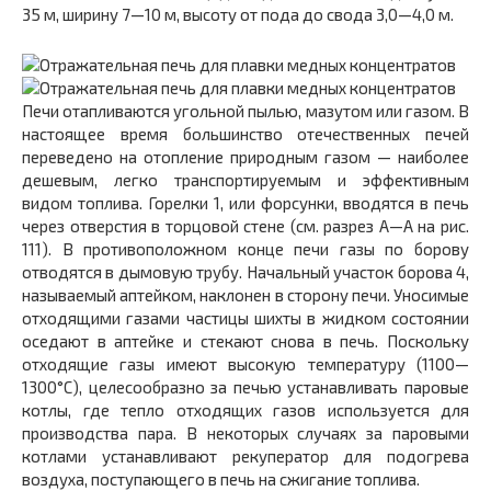
35 м, ширину 7—10 м, высоту от пода до свода 3,0—4,0 м.
Печи отапливаются угольной пылью, мазутом или га­зом. В
настоящее время большинство отечественных пе­чей
переведено на отопление природным газом — наи­более
дешевым, легко транспортируемым и эффектив­ным
видом топлива. Горелки 1, или форсунки, вводятся в печь
через отверстия в торцовой стене (см. разрез А—А на рис.
111). В противоположном конце печи газы по борову
отводятся в дымовую трубу. Начальный уча­сток борова 4,
называемый аптейком, наклонен в сторо­ну печи. Уносимые
отходящими газами частицы шихты в жидком состоянии
оседают в аптейке и стекают снова в печь. Поскольку
отходящие газы имеют высокую тем­пературу (1100—
1300°С), целесообразно за печью уста­навливать паровые
котлы, где тепло отходящих газов используется для
производства пара. В некоторых случаях за паровыми
котлами устанавливают рекуператор для подогрева
воздуха, поступающего в печь на сжига­ние топлива.