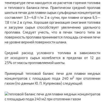
температуре печи находится из расчетов горе­ния топлива
и теплового баланса печи. Практически средний проплав
шихты в печах для плавки сырых суль­фидных концентратов
составляет 3,3—4,8 т/м 2 в сутки, при плавке огарка 6,5—
7,8 т/м 2 в сутки. Хорошая орга­низация сжигания топлива
и загрузки сырья способству­ет увеличению удельного
проплава. Следует учесть, что в печах такого типа за
поверхность проплава принимает­ся площадь сечения печи
на уровне верхней поверхности шлака.
Средний расход условного топлива в зависимости
от исходного сырья колеблется в пределах от 12 до
25% от массы проплавляемой шихты.
Примерный тепловой баланс печи для плавки мед­ных
2
концентратов с площадью пода 240 м
при отопле­нии
газом (по данным Ю. П. Купрякова) следующий: