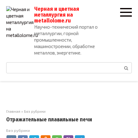
Перейти
Черная и цветная
к
металлургия на
контенту
metallolome.ru
Научно-технический портал о
металлургии, горной
промышленности,
машиностроении, обработке
металлов, энергетике.
Поиск:
Главная
»
Без рубрики
Отражательные плавильные печи
Без рубрики