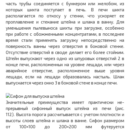
часть трубы соединяется с бункером или желобом, из
которых шихта поступает в печь. В пе­чи шихта
располагается по откосу у стенки, что ускоря­ет ее
проплавление и стекание штейна и шлака в ванну. Для
уменьшения пылевыноса шихты при загрузке, осо­бенно
при работе с обожженными концентратами, в по­следнее
время стали применять загрузку непосредствен­но на
поверхность ванны через отверстия в боковой стенке.
Отсутствие отверстий в своде делает его более стойким.
Штейн выпускают через одно из шпуровых от­верстий 2 в
конце печи, расположенных на уровне ле­щади, или через
аварийное отверстие, расположенное выше уровня
лещади, если на лещади образовалась на­стыль. Шлак
выпускается через окно 3 в боковой стене в конце печи.
Значительные преимущества имеет практически не­
прерывный сифонный выпуск штейна из печи (рис.
112). Высота порога рассчитывается с учетом плотности и
вы­соты слоев штейна и шлака в ванне. Сифон размером
от 100×100 до 200×200 мм футеруется