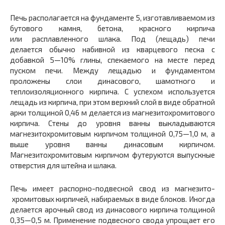
Печь располагается на фундаменте 5, изготавливае­мом из
бутового камня, бетона, красного кирпича
или расплавленного шлака. Под (лещадь) печи
делается обычно набивной из кварцевого песка с
добавкой 5—10% глины, спекаемого на месте перед
пуском печи. Между лещадью и фундаментом
проложены слои дина­сового, шамотного и
теплоизоляционного кирпича. С успехом используется
лещадь из кирпича, при этом верхний слой в виде обратной
арки толщиной 0,46 м де­лается из магнезитохромитового
кирпича. Стены до уровня ванны выкладываются
магнезитохромитовым кирпичом толщиной 0,75—1,0 м, а
выше уровня ванны динасовым кирпичом.
Магнезитохромитовым кирпичом футеруются выпускные
отверстия для штейна и шлака.
Печь имеет распорно-подвесной свод из магнезито­
хромитовых кирпичей, набираемых в виде блоков. Иног­да
делается арочный свод из динасового кирпича толщи­ной
0,35—0,5 м. Применение подвесного свода упрощает его