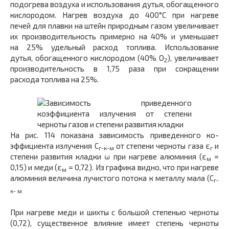
подо­грева воздуха и использования дутья, обогащенного
кис­лородом. Нагрев воздуха до 400°С при нагреве
печей для плавки на штейн природным газом увеличивает
их производительность примерно на 40% и уменьшает
на 25% удельный расход топлива. Использование
дутья, обогащенного кислородом (40% O
), увеличивает
2
про­изводительность в 1,75 раза при сокращении
расхода топлива на 25%.
На рис. 114 показана зависимость приведенного ко­
эффициента излучения С
от степени черноты газа ε
и
г-к-м
г
степени развития кладки ω при нагреве алюминия (ε
=
м
0,15) и меди (ε
= 0,72). Из графика видно, что при нагреве
м
алюминия величина лучистого потока к металлу мала (С
г-
к- м
При нагреве меди и шихты с большой степенью черноты
(0,72), существен­ное влияние имеет степень черноты