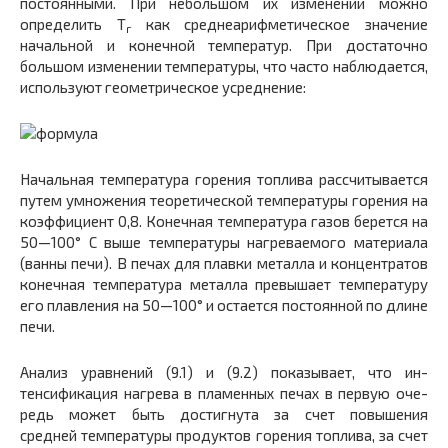
постоянными. При небольшом их изменении можно
определить Т
как среднеарифметическое значение
г
начальной и конеч­ной температур. При достаточно
большом изменении температуры, что часто наблюдается,
используют гео­метрическое усреднение:
Начальная температура горения топлива рассчиты­вается
путем умножения теоретической температуры го­рения на
коэффициент 0,8. Конечная температура газов берется на
50—100° С выше температуры нагреваемого материала
(ванны печи). В печах для плавки металла и концентратов
конечная температура металла превы­шает температуру
его плавления на 50—100° и остается постоянной по длине
печи.
Анализ уравнений (9.1) и (9.2) показывает, что ин­
тенсификация нагрева в пламенных печах в первую оче­
редь может быть достигнута за счет повышения
средней температуры продуктов горения топлива, за счет