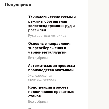
Популярное
Технологические схемы и
режимы обогащения
золотосодержащих руд и
россыпей
Руды цветных металлов
Основные направления
энергосбережения в
черной металлургии
Без рубрики
Автоматизация процесса
производства окатышей
Железорудная
промышленность
Конструкция и расчет
подшипников прокатных
станов
Без рубрики