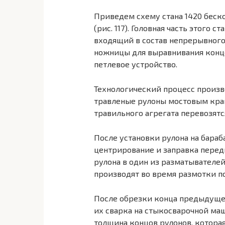
Приведем схему стана 1420 беск
(рис. 117). Головная часть этого
входящий в состав непрерывного 
ножницы для выравнивания концо
петлевое устройство.
Технологический процесс произв
травленые рулоны мостовым кра
травильного агрегата перевозятс
После установки рулона на бараб
центрирование и заправка перед
рулона в один из разматывателе
производят во время размотки п
После обрезки конца предыдуще
их сварка на стыкосварочной ма
толщина концов рулонов, котора