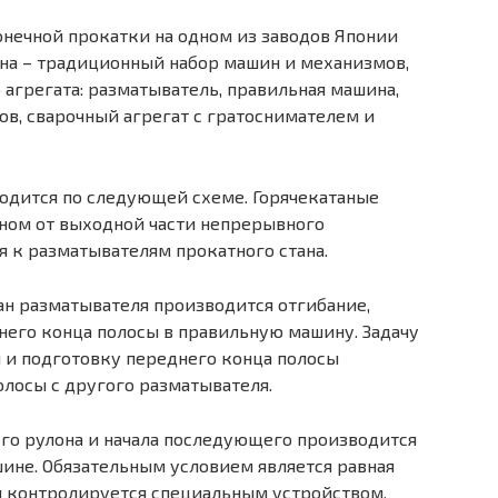
онечной прокатки на одном из заводов Японии
 стана – традиционный набор машин и механизмов,
агрегата: разматыватель, правильная машина,
в, сварочный агрегат с гратоснимателем и
одится по следующей схеме. Горячекатаные
ном от выходной части непрерывного
я к разматывателям прокатного стана.
ан разматывателя производится отгибание,
него конца полосы в правильную машину. Задачу
й и подготовку переднего конца полосы
олосы с другого разматывателя.
го рулона и начала последующего производится
шине. Обязательным условием является равная
я контролируется специальным устройством.