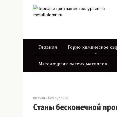
Перейти
к
контенту
Главная
Горно-химическое сы
Металлургия легких металлов
Главная
»
Без рубрики
Станы бесконечной про