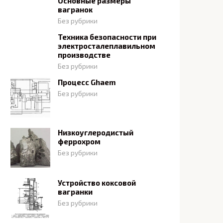
Основные размеры
вагранок
Без рубрики
Техника безопасности при
электросталеплавильном
производстве
Без рубрики
Процесс Ghaem
Без рубрики
Низкоуглеродистый
феррохром
Без рубрики
Устройство коксовой
вагранки
Без рубрики