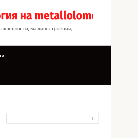
гия на metallolome.ru
мышленности, машиностроении,
ии
Поиск: