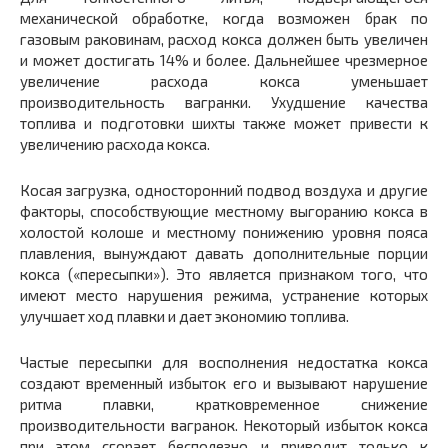
механической обработке, когда возможен брак по
газовым раковинам, расход кокса должен быть увеличен
и может достигать 14% и более. Дальнейшее чрезмерное
увеличение расхода кокса уменьшает
производительность вагранки. Ухудшение качества
топлива и подготовки шихты также может привести к
увеличению расхода кокса.
Косая загрузка, односторонний подвод воздуха и другие
факторы, способствующие местному выгоранию кокса в
холостой колоше и местному понижению уровня пояса
плавления, вынуждают давать дополнительные порции
кокса («пересыпки»). Это является признаком того, что
имеют место нарушения режима, устранение которых
улучшает ход плавки и дает экономию топлива.
Частые пересыпки для восполнения недостатка кокса
создают временный избыток его и вызывают нарушение
ритма плавки, кратковременное снижение
производительности вагранок. Некоторый избыток кокса
при этом сгорает бесполезно и приводит только к