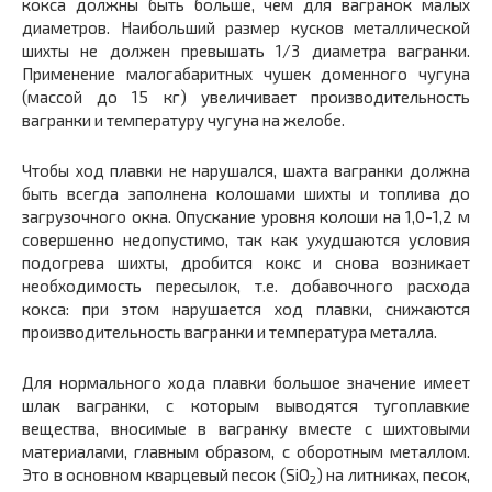
кокса должны быть больше, чем для вагранок малых
диаметров. Наибольший размер кусков металлической
шихты не должен превышать 1/3 диаметра вагранки.
Применение малогабаритных чушек доменного чугуна
(массой до 15 кг) увеличивает производительность
вагранки и температуру чугуна на желобе.
Чтобы ход плавки не нарушался, шахта вагранки должна
быть всегда заполнена колошами шихты и топлива до
загрузочного окна. Опускание уровня колоши на 1,0-1,2 м
совершенно недопустимо, так как ухудшаются условия
подогрева шихты, дробится кокс и снова возникает
необходимость пересылок, т.е. добавочного расхода
кокса: при этом нарушается ход плавки, снижаются
производительность вагранки и температура металла.
Для нормального хода плавки большое значение имеет
шлак вагранки, с которым выводятся тугоплавкие
вещества, вносимые в вагранку вместе с шихтовыми
материалами, главным образом, с оборотным металлом.
Это в основном кварцевый песок (SiO
) на литниках, песок,
2