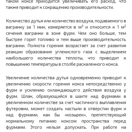
таком коксе приходится увеличивать его расход, что
также приводит к сокращению производительности.
Количество дутья или количество воздуха, подаваемого в
3
2
вагранку за 1 мин, измеряется в м
и относится к 1 м
сечения вагранки в зоне фурм. Чем оно больше, тем
быстрее горит топливо и тем выше производительность
вагранки. Полнота горения возрастает за счет развития
реакции образования углекислого газа с выделением
наибольшего количества теплоты, что приводит к
повышению температуры в столбе раскаленного кокса.
Увеличение количества дутья одновременно приводит к
увеличению скорости горения кокса непосредственно у
фурм и усилению охлаждающего действия воздуха у
фурм. Шлак, образующийся в шахте над фурмами в
увеличенном количестве за счет частичного выплавления
футеровки, может создать настыли в отверстии фурм и
над фурмами, как бы «козырек», препятствующий
нормальному питанию коксом пространства перед
фурмами. Этого нельзя допускать. При работе на