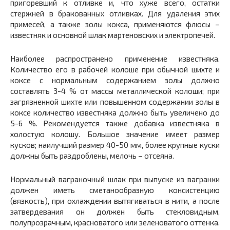
пригоревший к отливке и, что хуже всего, остатки
стержней в бракованных отливках. Для удаления этих
примесей, а также золы кокса, применяются флюсы –
известняк и основной шлак мартеновских и электропечей.
Наиболее распространено применение известняка.
Количество его в рабочей колоше при обычной шихте и
коксе с нормальным содержанием золы должно
составлять 3-4 % от массы металлической колоши; при
загрязненной шихте или повышенном содержании золы в
коксе количество известняка должно быть увеличено до
5-6 %. Рекомендуется также добавка известняка в
холостую колошу. Большое значение имеет размер
кусков; наилучший размер 40-50 мм, более крупные куски
должны быть раздроблены, мелочь – отсеяна.
Нормальный ваграночный шлак при выпуске из вагранки
должен иметь сметанообразную консистенцию
(вязкость), при охлаждении вытягиваться в нити, а после
затвердевания он должен быть стекловидным,
полупрозрачным, красноватого или зеленоватого оттенка.