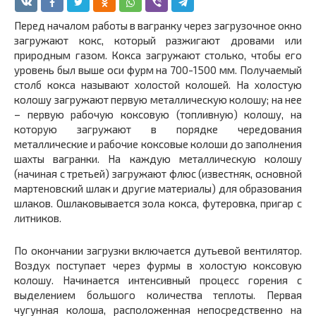
Перед началом работы в вагранку через загрузочное окно
загружают кокс, который разжигают дровами или
природным газом. Кокса загружают столько, чтобы его
уровень был выше оси фурм на 700-1500 мм. Получаемый
столб кокса называют холостой колошей. На холостую
колошу загружают первую металлическую колошу; на нее
– первую рабочую коксовую (топливную) колошу, на
которую загружают в порядке чередования
металлические и рабочие коксовые колоши до заполнения
шахты вагранки. На каждую металлическую колошу
(начиная с третьей) загружают флюс (известняк, основной
мартеновский шлак и другие материалы) для образования
шлаков. Ошлаковывается зола кокса, футеровка, пригар с
литников.
По окончании загрузки включается дутьевой вентилятор.
Воздух поступает через фурмы в холостую коксовую
колошу. Начинается интенсивный процесс горения с
выделением большого количества теплоты. Первая
чугунная колоша, расположенная непосредственно на