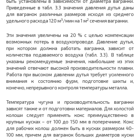
быть установлены в зависимости от диаметра вагранки.
Приведенные в табл. 3.3 значения давления дутья даны
для вагранок различных размеров исходя из среднего
3
2
удельного расхода 120 м
/мин на 1 м
сечения вагранки.
Эти значения увеличены на 20 % с целью компенсации
возможных потерь в воздухопроводе. Давление дутья,
при котором должна работать вагранка, зависит от
количества подаваемого воздуха (табл. 3.3). В таблице
указаны рекомендуемые значения, наибольшие из этих
значений отвечают высокой производительности плавки.
Работа при высоком давлении дутья требует усиленного
внимания к состоянию фурм, подготовке шихты и,
конечно, непрерывного контроля температуры металла.
Температура чугуна и производительность вагранки
зависят также и от подготовки материалов. Для холостой
колоши следует применять кокс преимущественно в
крупных кусках – от 100 до 150 мм в поперечнике. Кокс
для рабочих колош должен быть в кусках размером 40-
100 мм, причем для вагранок больших диаметров куски