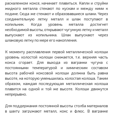
раскаленном коксе, начинает плавиться. Капли и струйки
жидкого металла стекают по кускам и между ними к
подине. Сюда же стекают и образовавшиеся шлаки. Через
соединительную летку металл и шлак поступают в
копильник. Когда уровень металла достигнет
необходимой высоты, открывают чугунную летку и металл
выпускают из копильника. Шлак выпускают через
шлаковую летку по мере его накопления.
К моменту расплавления первой металлической колоши
уровень холостой колоши снижается, т.е. верхняя часть
кокса сгорает. Для выхода из вагранки чугуна с
постоянными температурой и химическим составом
высота рабочей коксовой колоши должна быть равна
высоте, на которую уменьшилась холостая колоша. Таким
образом, каждая последующая металлическая колоша
плавится на одной и той же высоте. Колоши движутся
непрерывно.
Для поддержания постоянной высоты столба материалов
в шахту загружают металл, кокс и флюс. В вагранке