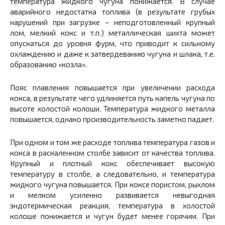
температура жидкого чугуна понижается. В случае
аварийного недостатка топлива (в результате грубых
нарушений при загрузке – неподготовленный крупный
лом, мелкий кокс и т.п.) металлическая шихта может
опускаться до уровня фурм, что приводит к сильному
охлаждению и даже к затвердеванию чугуна и шлака, т.е.
образованию «козла».
Пояс плавления повышается при увеличении расхода
кокса, в результате чего удлиняется путь капель чугуна по
высоте холостой колоши. Температура жидкого металла
повышается, однако производительность заметно падает.
При одном и том же расходе топлива температура газов и
кокса в раскаленном столбе зависит от качества топлива.
Крупный и плотный кокс обеспечивает высокую
температуру в столбе, а следовательно, и температура
жидкого чугуна повышается. При коксе пористом, рыхлом
и мелком усиленно развивается невыгодная
эндотермическая реакция, температура в холостой
колоше понижается и чугун будет менее горячим. При