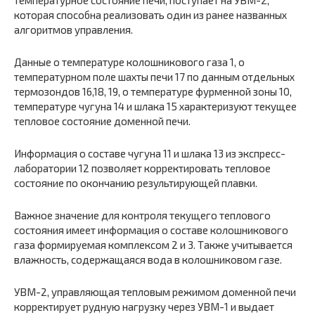
температурное состояние печи, поступает на УВМ-2,
которая способна реализовать один из ранее названных
алгоритмов управления.
Данные о температуре колошникового газа 1, о
температурном поле шахты печи 17 по данным отдельных
термозондов 16,18, 19, о температуре фурменной зоны 10,
температуре чугуна 14 и шлака 15 характеризуют текущее
тепловое состояние доменной печи.
Информация о составе чугуна 11 и шлака 13 из экспресс-
лаборатории 12 позволяет корректировать тепловое
состояние по окончанию результирующей плавки.
Важное значение для контроля текущего теплового
состояния имеет информация о составе колошникового
газа формируемая комплексом 2 и 3. Также учитывается
влажность, содержащаяся вода в колошниковом газе.
УВМ-2, управляющая тепловым режимом доменной печи
корректирует рудную нагрузку через УВМ-1 и выдает