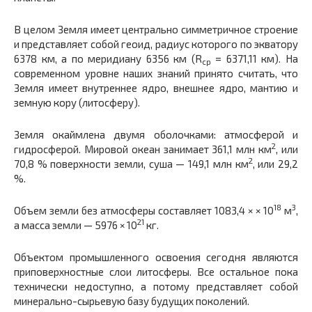
В целом Земля имеет центрально симметричное строение
и представляет собой геоид, радиус которого по экватору
6378 км, а по меридиану 6356 км (R
= 6371,11 км). На
ср
современном уровне наших знаний принято считать, что
Земля имеет внутреннее ядро, внешнее ядро, мантию и
земную кору (литосферу).
Земля окаймлена двумя оболочками: атмосферой и
2
гидросферой. Мировой океан занимает 361,1 млн км
, или
2
70,8 % поверхности земли, суша — 149,1 млн км
, или 29,2
%.
18
3
Объем земли без атмосферы составляет 1083,4 × × 10
м
,
21
а масса земли — 5976 × 10
кг.
Объектом промышленного освоения сегодня являются
приповерхностные слои литосферы. Все остальное пока
технически недоступно, а потому представляет собой
минерально-сырьевую базу будущих поколений.