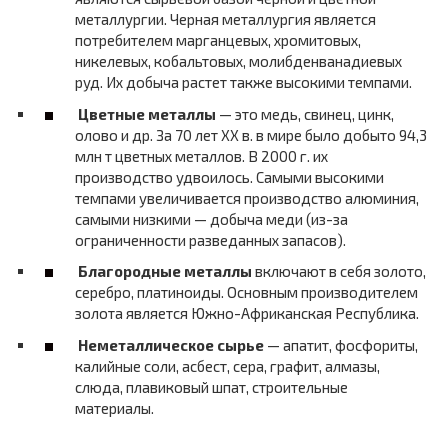
металлургии. Черная металлургия является
потребителем марганцевых, хромитовых,
никелевых, кобальтовых, молибденванадиевых
руд. Их добыча растет также высокими темпами.
Цветные металлы
— это медь, свинец, цинк,
олово и др. За 70 лет XX в. в мире было добыто 94,3
млн т цветных металлов. В 2000 г. их
производство удвоилось. Самыми высокими
темпами увеличивается производство алюминия,
самыми низкими — добыча меди (из-за
ограниченности разведанных запасов).
Благородные металлы
включают в себя золото,
серебро, платиноиды. Основным производителем
золота является Южно-Африканская Республика.
Неметаллическое сырье
— апатит, фосфориты,
калийные соли, асбест, сера, графит, алмазы,
слюда, плавиковый шпат, строительные
материалы.