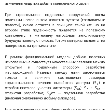
изменения недр при добыче минерального сырья.
При строительстве подземных сооружений, когда
полезным компонентом является пустота (создаваемые
полости), схема остается в принципе такой же, но на
втором этапе подвижность придается не полезному
компоненту, а материалу литосферы, заполняющему
будущую полезную полость. Тот же материал выдается на
поверхность на третьем этапе.
В рамках функциональной модели добычи полезных
ископаемых не существует качественных различий между
открытым и подземным способом разработки
месторождений. Разница между ними заключается
только в величине соотношения размеров
горизонтального сечения выработок доступа (S
) и
д
отрабатываемого участка литосферы (S
): S
≥ S
—
от
д
от
открытая разработка; S
от — подземная разработка
д
(включая скважинную добычу флюидов).
Новое для вещества литосферы свойство — подвижность