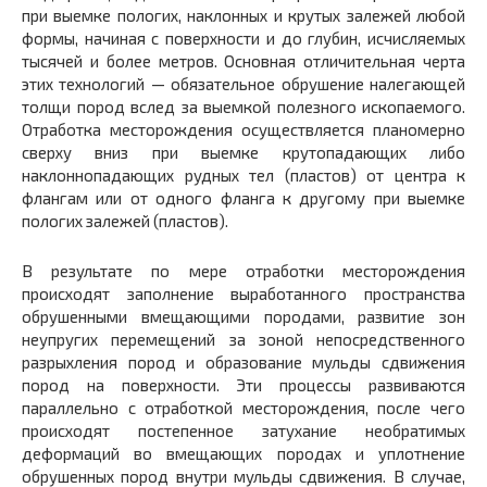
при выемке пологих, наклонных и крутых залежей любой
формы, начиная с поверхности и до глубин, исчисляемых
тысячей и более метров. Основная отличительная черта
этих технологий — обязательное обрушение налегающей
толщи пород вслед за выемкой полезного ископаемого.
Отработка месторождения осуществляется планомерно
сверху вниз при выемке крутопадающих либо
наклоннопадающих рудных тел (пластов) от центра к
флангам или от одного фланга к другому при выемке
пологих залежей (пластов).
В результате по мере отработки месторождения
происходят заполнение выработанного пространства
обрушенными вмещающими породами, развитие зон
неупругих перемещений за зоной непосредственного
разрыхления пород и образование мульды сдвижения
пород на поверхности. Эти процессы развиваются
параллельно с отработкой месторождения, после чего
происходят постепенное затухание необратимых
деформаций во вмещающих породах и уплотнение
обрушенных пород внутри мульды сдвижения. В случае,