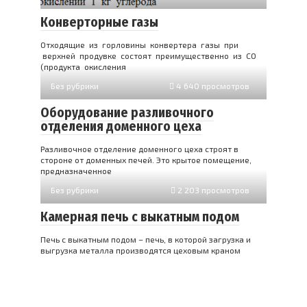
Конверторные газы
Отходящие из горловины конвертера газы при
верхней продувке состоят преимущественно из СО
(продукта окисления
Без рубрики
4 640 просмотров
Оборудование разливочного
отделения доменного цеха
Разливочное отделение доменного цеха строят в
стороне от домен­ных печей. Это крытое помещение,
предназначенное
Без рубрики
2 203 просмотров
Камерная печь с выкатным подом
Печь с выкатным подом – печь, в которой загрузка и
выгрузка металла производятся цеховым краном