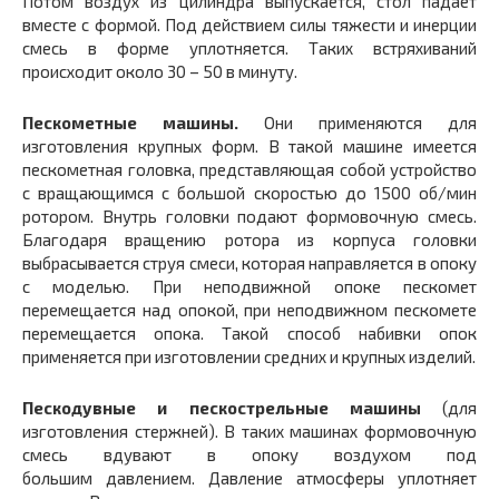
Потом воздух из цилиндра выпускается, стол падает
вместе с формой. Под действием силы тяжести и инерции
смесь в форме уплотняется. Таких встряхиваний
происходит около 30 – 50 в минуту.
Пескометные машины.
Они применяются для
изготовления крупных форм. В такой машине имеется
пескометная головка, представляющая собой устройство
с вращающимся с большой скоростью до 1500 об/мин
ротором. Внутрь головки подают формовочную смесь.
Благодаря вращению ротора из корпуса головки
выбрасывается струя смеси, которая направляется в опоку
с моделью. При неподвижной опоке пескомет
перемещается над опокой, при неподвижном пескомете
перемещается опока. Такой способ набивки опок
применяется при изготовлении средних и крупных изделий.
Пескодувные и пескострельные машины
(для
изготовления стержней). В таких машинах формовочную
смесь вдувают в опоку воздухом под
большим давлением. Давление атмосферы уплотняет