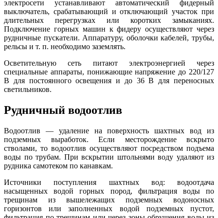
электросети устанавливают автоматический фидерный
выключатель, срабатывающий и отключающий участок при
длительных перегрузках или коротких замыканиях.
Подключение горных машин к фидеру осуществляют через
рудничные пускатели. Аппаратуру, оболочки кабелей, трубы,
рельсы и т. п. необходимо заземлять.
Осветительную сеть питают электроэнергией через
специальные аппараты, понижающие напряжение до 220/127
В для постоянного освещения и до 36 В для переносных
светильников.
Рудничный водоотлив
Водоотлив — удаление на поверхность шахтных вод из
подземных выработок. Если месторождение вскрыто
стволами, то водоотлив осуществляют посредством подъема
воды по трубам. При вскрытии штольнями воду удаляют из
рудника самотеком по канавкам.
Источники поступления шахтных вод: водоотдача
насыщенных водой горных пород, фильтрация воды по
трещинам из вышележащих подземных водоносных
горизонтов или заполненных водой подземных пустот,
фильтрация по трещинам или через зоны обрушения воды из