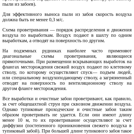
пыли из забоев).
Для эффективного выноса пыли из забоя скорость воздуха
должна быть не менее 0,3 м/с.
Схема проветривания — порядок распределения и движения
воздуха по выработкам. Воздух подают в шахту по одним
выработкам, а отводят на поверхность по другим.
На подземных рудниках наиболее часто применяют
диагональные схемы проветривания, являющиеся
прямоточными. При размещении вскрывающих выработок на
флангах месторождения свежий воздух подают по клетевому
стволу, по которому осуществляют спуск— подъем людей,
или специальному воздухоподающему стволу, а загрязненный
отводят на поверхность по вентиляционному стволу на
другом фланге месторождения.
Все выработки и очистные забои проветривают, как правило,
за счет общешахтной струи при сквозном движении воздуха.
Однако тупиковые проходческие и очистные забои таким
образом проветривать не удается. Если они имеют длину
менее 10 м, то их проветривание осуществляют за счет
диффузии (постепенного проникновения свежего воздуха в
тупиковый забой). При большей длине тупикового забоя такое