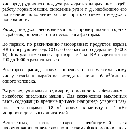
кислород рудничного воздуха расходуется на дыхание людей,
работу горных машин, окисление руд и т. д., необходимо его
постоянное пополнение за счет притока свежего воздуха с
поверхности.
Расход воздуха, необходимый для проветривания горных
выработок, определяют по нескольким факторам.
Во-первых, по разжижению газообразных продуктов взрыва
ВВ (в первую очередь СО) до безопасного содержания (0,008
%). Как уже отмечалось, при взрыве 1 кг ВВ выделяется от
700 до 1000 л различных газов.
Во-вторых, расход воздуха определяют по максимальному
3
числу людей в выработке, исходя из нормы 6 м
/мин на
одного человека.
В-третьих, учитывают суммарную мощность работающих в
выработке дизельных машин. Для разжижения выхлопных
газов, содержащих вредные примеси (например, угарный газ),
3
полагается подавать 6,8 м
воздуха в минуту на 1 кВт
мощности дизельных двигателей.
В-четвертых, расход воздуха, необходимый для
проветривания, определяют по пылевому фактору (по выносу