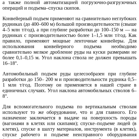
а также полной автоматизацией погрузочно-разгрузочных
операций и подъема–спуска скипов.
Конвейерный подъем применяют на сравнительно неглубоких
рудниках (до 400–600 м) большой производительности (свыше
4–5 млн т/год), а при глубине разработки до 100–150 м — на
рудниках с производительностью более 1–1,5 млн т/год. Как
правило, применяют мощные ленточные конвейеры. Для
использования конвейерного подъема необходимо
сравнительно мелкое дробление руды на куски размерами не
более 0,1–0,15 м. Угол наклона ствола не должен превышать
16–18°.
Автомобильный подъем руды целесообразен при глубине
разработки до 150– 200 м и производительности рудника 0,5–
1 млн т/год. Поэтому он применяется в нашей стране в
единичных случаях. Угол наклона автомобильных стволов 6–
8°.
Для вспомогательного подъема по вертикальным стволам
используют то же оборудование, что и для главного. Его
назначение заключается в выдаче на поверхность породы
(вагонами в клетях или скипами); спуске–подъеме людей (в
клетях), спуске в шахту материалов, инструмента (в клетях),
спуске рабочего и подъеме неисправного оборудования