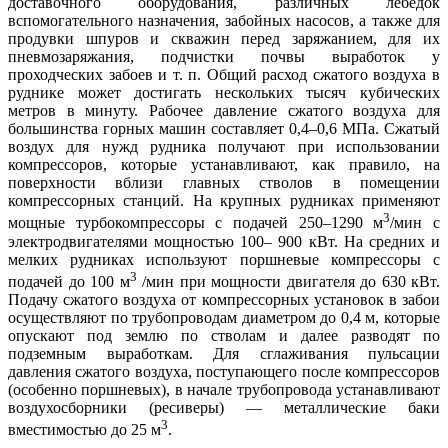
доставочного оборудования, различных лебедок
вспомогательного назначения, забойных насосов, а также для
продувки шпуров и скважин перед заряжанием, для их
пневмозаряжания, подчистки почвы выработок у
проходческих забоев и т. п. Общий расход сжатого воздуха в
руднике может достигать нескольких тысяч кубических
метров в минуту. Рабочее давление сжатого воздуха для
большинства горных машин составляет 0,4–0,6 МПа. Сжатый
воздух для нужд рудника получают при использовании
компрессоров, которые устанавливают, как правило, на
поверхности вблизи главных стволов в помещении
компрессорных станций. На крупных рудниках применяют
3
мощные турбокомпрессоры с подачей 250–1290 м
/мин с
электродвигателями мощностью 100– 900 кВт. На средних и
мелких рудниках используют поршневые компрессоры с
3
подачей до 100 м
/мин при мощности двигателя до 630 кВт.
Подачу сжатого воздуха от компрессорных установок в забои
осуществляют по трубопроводам диаметром до 0,4 м, которые
опускают под землю по стволам и далее разводят по
подземным выработкам. Для сглаживания пульсации
давления сжатого воздуха, поступающего после компрессоров
(особенно поршневых), в начале трубопровода устанавливают
воздухосборники (ресиверы) — металлические баки
3
вместимостью до 25 м
.