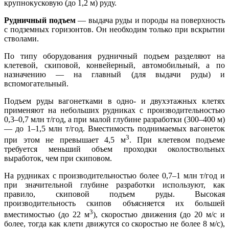
крупнокусковую (до 1,2 м) руду.
Рудничный подъем
— выдача руды и породы на поверхность
с подземных горизонтов. Он необходим только при вскрытии
стволами.
По типу оборудования рудничный подъем разделяют на
клетевой, скиповой, конвейерный, автомобильный, а по
назначению — на главный (для выдачи руды) и
вспомогательный.
Подъем руды вагонетками в одно- и двухэтажных клетях
применяют на небольших рудниках с производительностью
0,3–0,7 млн т/год, а при малой глубине разработки (300–400 м)
— до 1–1,5 млн т/год. Вместимость поднимаемых вагонеток
3
при этом не превышает 4,5 м
. При клетевом подъеме
требуется меньший объем проходки околоствольных
выработок, чем при скиповом.
На рудниках с производительностью более 0,7–1 млн т/год и
при значительной глубине разработки используют, как
правило, скиповой подъем руды. Высокая
производительность скипов объясняется их большей
3
вместимостью (до 22 м
), скоростью движения (до 20 м/с и
более, тогда как клети движутся со скоростью не более 8 м/с),