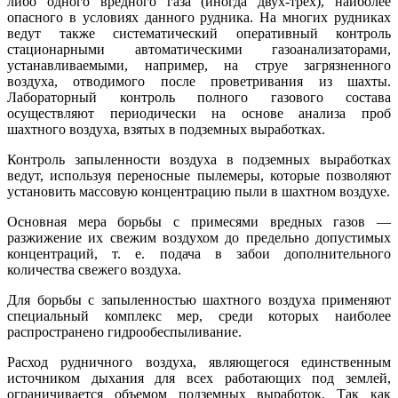
либо одного вредного газа (иногда двух-трех), наиболее
опасного в условиях данного рудника. На многих рудниках
ведут также систематический оперативный контроль
стационарными автоматическими газоанализаторами,
устанавливаемыми, например, на струе загрязненного
воздуха, отводимого после проветривания из шахты.
Лабораторный контроль полного газового состава
осуществляют периодически на основе анализа проб
шахтного воздуха, взятых в подземных выработках.
Контроль запыленности воздуха в подземных выработках
ведут, используя переносные пылемеры, которые позволяют
установить массовую концентрацию пыли в шахтном воздухе.
Основная мера борьбы с примесями вредных газов —
разжижение их свежим воздухом до предельно допустимых
концентраций, т. е. подача в забои дополнительного
количества свежего воздуха.
Для борьбы с запыленностью шахтного воздуха применяют
специальный комплекс мер, среди которых наиболее
распространено гидрообеспыливание.
Расход рудничного воздуха, являющегося единственным
источником дыхания для всех работающих под землей,
ограничивается объемом подземных выработок. Так как