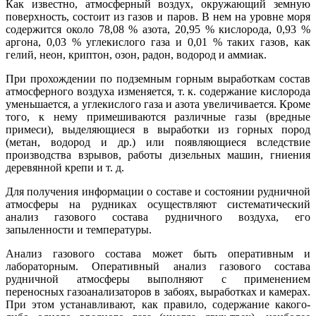
Как известно, атмосферный воздух, окружающий земную
поверхность, состоит из газов и паров. В нем на уровне моря
содержится около 78,08 % азота, 20,95 % кислорода, 0,93 %
аргона, 0,03 % углекислого газа и 0,01 % таких газов, как
гелий, неон, криптон, озон, радон, водород и аммиак.
При прохождении по подземным горным выработкам состав
атмосферного воздуха изменяется, т. к. содержание кислорода
уменьшается, а углекислого газа и азота увеличивается. Кроме
того, к нему примешиваются различные газы (вредные
примеси), выделяющиеся в выработки из горных пород
(метан, водород и др.) или появляющиеся вследствие
производства взрывов, работы дизельных машин, гниения
деревянной крепи и т. д.
Для получения информации о составе и состоянии рудничной
атмосферы на рудниках осуществляют систематический
анализ газового состава рудничного воздуха, его
запыленности и температуры.
Анализ газового состава может быть оперативным и
лабораторным. Оперативный анализ газового состава
рудничной атмосферы выполняют с применением
переносных газоанализаторов в забоях, выработках и камерах.
При этом устанавливают, как правило, содержание какого-