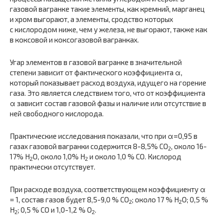
газовой вагранке такие элементы, как кремний, марганец
и хром выгорают, а элементы, сродство которых
с кислородом ниже, чем у железа, не выгорают, также как
в коксовой и коксогазовой вагранках.
Угар элементов в газовой вагранке в значительной
степени зависит от фактического коэффициента α,
который показывает расход воздуха, идущего на горение
газа. Это является следствием того, что от коэффициента
α зависит состав газовой фазы и наличие или отсутствие в
ней свободного кислорода.
Практические исследования показали, что при α=0,95 в
газах газовой вагранки содержится 8-8,5% CO
, около 16-
2
17% H
O, около 1,0% H
и около 1,0 % СО. Кислород
2
2
практически отсутствует.
При расходе воздуха, соответствующем коэффициенту α
= 1, состав газов будет 8,5-9,0 % CO
; около 17 % H
O; 0,5 %
2
2
H
; 0,5 % СО и 1,0-1,2 % O
.
2
2