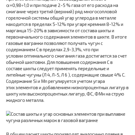
α=0,98÷1,0 и при подаче 2-5 % газа от его расхода на
сжигание через третий (верхний) ряд многосопловой
горелочной системы общий угар углерода в металле
находится в пределах 5-12% при угаре кремния 8-12% и
марганца 15-20% в зависимости от состава шихты и
первоначального содержания элементов в шихте. В итоге
газовые вагранки позволяют получать чугун с
содержанием C в пределах 2,9-3,3%, что при
условии оптимального сжигания газа достигается за счет
обычной шихтовки. Для повышения содержания C в
составе шихты следует применять передельные и
литейные чугуны (Л 4, Л-5, Л 6 ), содержащие свыше 4% С.
Содержание Si и Mn регулируется учетом угара
этих элементов и добавлением низкопроцентных лигатур в
шихту или высокопроцентных лигатур, ФС, ФМн на струю
жидкого металла.
В общем расчет шихты производят аналогично плавке в