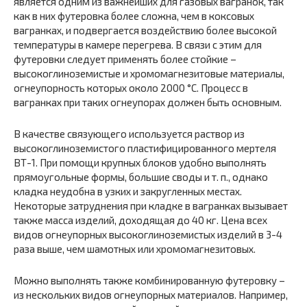
является одним из важнейших для газовых вагранок, так
как в них футеровка более сложна, чем в коксовых
вагранках, и подвергается воздействию более высокой
температуры в камере перегрева. В связи с этим для
футеровки следует применять более стойкие –
высокоглиноземистые и хромомагнезитовые материалы,
огнеупорность которых около 2000 °С. Процесс в
вагранках при таких огнеупорах должен быть основным.
В качестве связующего используется раствор из
высокоглиноземистого пластифицированного мертеля
ВТ-1. При помощи крупных блоков удобно выполнять
прямоугольные формы, большие своды и т. п., однако
кладка неудобна в узких и закругленных местах.
Некоторые затруднения при кладке в вагранках вызывает
также масса изделий, доходящая до 40 кг. Цена всех
видов огнеупорных высокоглиноземистых изделий в 3-4
раза выше, чем шамотных или хромомагнезитовых.
Можно выполнять также комбинированную футеровку –
из нескольких видов огнеупорных материалов. Например,