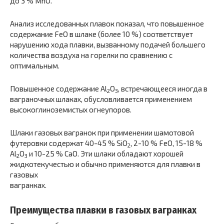
до 3 % MnO.
Анализ исследованных плавок показал, что повышенное
содержание FeO в шлаке (более 10 %) соответствует
нарушению хода плавки, вызванному подачей большего
количества воздуха на горелки по сравнению с
оптимальным.
Повышенное содержание Al
O
, встречающееся иногда в
2
3
ваграночных шлаках, обусловливается применением
высокоглиноземистых огнеупоров.
Шлаки газовых вагранок при применении шамотовой
футеровки содержат 40-45 % SiO
, 2-10 % FeO, 15-18 %
2
Al
O
и 10-25 % СаО. Эти шлаки обладают хорошей
2
3
жидкотекучестью и обычно применяются для плавки в
газовых
вагранках.
Преимущества плавки в газовых вагранках