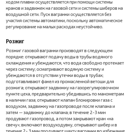
ходом плавки осуществляется при помощи системы
кранов и задвижек на газовой сети и системы шиберов на
воздушной сети. Пуск вагранки осуществляется без
участия системы автоматики, поскольку автоматическое
регулирование на малых расходах неустойчиво.
Розжиг
Розжиг газовой вагранки производят в следующем
порядке: открывают подачу воды в трубы водяного
охлаждения и убеждаются, что вода свободно протекает
через систему; осматривают водяную систему и
убеждаются в отсутствии утечки воды в трубах;
подготавливают факел из промасленной ветоши для
розжига; открывают задвижку на газорегулировочном
пункте цеха, предварительно убедившись по манометрам
в наличии газа; открывают клапан блокировки газа с
воздухом, задвижку на газопроводе после клапана и
затем — задвижку до клапана; в течение 2-3 мин
продувают газопровод, а потом закрывают кран «на
свечу»; включают воздуходувку, открывают шибер и в
течение 2- 3 мин продувают шахту вагранки во избежание