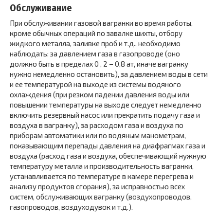
Обслуживание
При обслуживании газовой вагранки во время работы,
кроме обычных операций по завалке шихты, отбору
жидкого металла, заливке проб и т.д., необходимо
наблюдать: за давлением газа в газопроводе (оно
должно быть в пределах 0 , 2 – 0,8 ат, иначе вагранку
нужно немедленно остановить), за давлением воды в сети
и ее температурой на выходе из системы водяного
охлаждения (при резком падении давления воды или
повышении температуры на выходе следует немедленно
включить резервный насос или прекратить подачу газа и
воздуха в вагранку), за расходом газа и воздуха по
приборам автоматики или по водяным манометрам,
показывающим перепады давления на диафрагмах газа и
воздуха (расход газа и воздуха, обеспечивающий нужную
температуру металла и производительность вагранки,
устанавливается по температуре в камере перегрева и
анализу продуктов сгорания), за исправностью всех
систем, обслуживающих вагранку (воздухопроводов,
газопроводов, воздуходувок и т.д.).