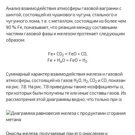
Анализ взаимодействия атмосферы газовой вагранки с
шихтой, состоящей из чушкового чугуна, стального и
чугунного лома, т.е. с металлом, состоящим из более чем
90 % Fe, показывает, что реакция между составными
частями газовой фазы и железом протекает следующим
образом:
Fe+ CO
= FeO + СО,
2
Fe + H
O = FeO + H
.
а
2
Суммарный характер взаимодействия железа и газовой
атмосферы, состоящей из газов H
O, H
, CO
и CO, показан
2
2
2
на рис. 7.8. На рис. 7.8 приведены также коэффициенты α,
при которых были получены те или иные составы газов. Из
рассмотрения этой диаграммы видно, что только при α
Окислы железа, получаемые при его окислении и