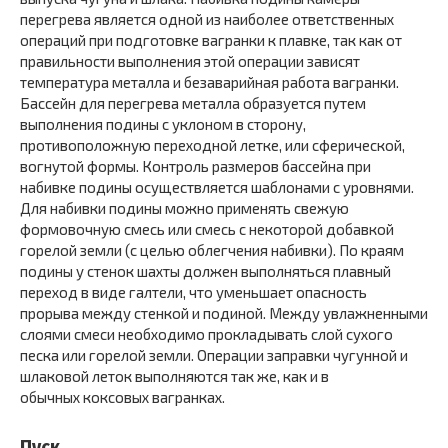
перегрева является одной из наиболее ответственных
операций при подготовке вагранки к плавке, так как от
правильности выполнения этой операции зависят
температура металла и безаварийная работа вагранки.
Бассейн для перегрева металла образуется путем
выполнения подины с уклоном в сторону,
противоположную переходной летке, или сферической,
вогнутой формы. Контроль размеров бассейна при
набивке подины осуществляется шаблонами с уровнями.
Для набивки подины можно применять свежую
формовочную смесь или смесь с некоторой добавкой
горелой земли (с целью облегчения набивки). По краям
подины у стенок шахты должен выполняться плавный
переход в виде галтели, что уменьшает опасность
прорыва между стенкой и подиной. Между увлажненными
слоями смеси необходимо прокладывать слой сухого
песка или горелой земли. Операции заправки чугунной и
шлаковой леток выполняются так же, как и в
обычных коксовых вагранках.
Пуск