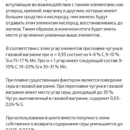
вступающие во взаимодействие с такими элементами, как
углерод, кремний, марганец и другими, которые имеют
большее сродство к кислороду, чем железо, будут
отдавать этим элементам кислород, восстанавливаясь до
железа. Таким образом, в конечном итоге будет иметь
место угар именно указанных выше элементов.
В соответствии с этим угар элементов при плавке чугуна в
газовой вагранке при α = 0,95 состоит из 4-6 % C, 9-10 %
Si и 15-17 % Mn. При α = 1 угар имеет следующий состав: 9-
10% C, 19-20% Si и 30-31 % Mn.
При плавке существенным фактором является поведение
серы в газовой вагранке. При переплавке чугуна в газовой
вагранке имеет место угар серы, доходящий до 30 %.
Чугун, выплавленный в газовой вагранке, содержит 0,03-
0,04 % S.
При использовании в шихте вместо покупного лома
собственного возврата содержание серы уменьшается до
0,025-0,027 %.