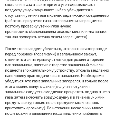
скопления газа в шахте при его утечке; выключают
воздуходувку и закрывают шибер; убеждаются в
отсутствии утечки газа в кранах, задвижках и соединениях
(работать при утечке газа категорически запрещается;
поэтому проверку утечки газа нужно
производить обмыливанием опасных мест или «на запах»,
так как проверять утечку огнем запрещается).
После этого следует убедиться, что кран на газопроводе
перед горелкой (горелками) и запальником закрыт;
отвинтить и снять крышку с глазка для розжига горелки
или запальника, ввести в отверстие зажженный факел и
поднести его к запальному устройству, открыть медленно
наполовину кран подачи газа в запальник. Необходимо
убедиться, что газ в запальнике загорелся, и только после
этого можно вынуть факел (в случае потухания
запальника следует немедленно прекратить подачу в него
газа, затем включить воздуходувку и в течение 3-5 мин
продуть шахту; только после продувки можно вновь
приступить к розжигу). По истечении нескольких минут
после розжига запальника надо медленно прибавлять