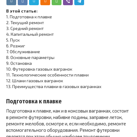
В этой статье:
1.
Подготовка к плавке
2.
Текущий ремонт
3.
Средний ремонт
4.
Капитальный ремонт
5.
Пуск
6.
Розжиг
7.
Обслуживание
8.
Основные параметры
9.
Остановка
10.
Футеровка газовых вагранок
11.
Технологические особенности плавки
12.
Шлаки газовых вагранок
13.
Преимущества плавки в газовых вагранках
Подготовка к плавке
Подготовка к плавке, как и в коксовых вагранках, состоит
в ремонте футеровки, набивке подины, заправке леток,
ремонте желобов, осмотре и, если необходимо, ремонте
вспомогательного оборудования. Ремонт футеровки
является при этом обычно наиболее трудоемким