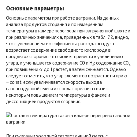
Основные параметры
Основные параметры при работе вагранки. Из данных
анализа продуктов сгорания и по измерениям
температуры в камере перегрева при загруженной шахте и
при различных значениях а, приведенных в табл. 7.2, видно,
что с увеличением коэффициента расхода воздуха
возрастает содержание свободного кислорода в
продуктах сгорания, что может привести к увеличению
угара, и уменьшается содержание CO и H
; содержание CO
2
2
при повышении α до 1 растет, а затем снижается. Однако
следует отметить, что угар элементов возрастает и при α
= const, если увеличивается скорость выхода
газовоздушной смеси из сопла горелки в связи с
некоторым повышением температуры в факеле и
диссоциацией продуктов сгорания.
При сжигании холодной газовоздушной смеси с