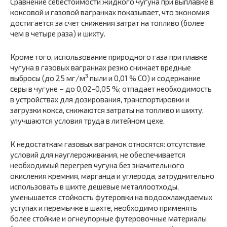
Сравнение себестоимости жидкого чугуна при выплавке в
коксовой и газовой вагранках показывает, что экономия
достигается за счет снижения затрат на топливо (более
чем в четыре раза) и шихту.
Кроме того, использование природного газа при плавке
чугуна в газовых вагранках резко снижает вредные
3
выбросы (до 25 мг/м
пыли и 0,01 % СО) и содержание
серы в чугуне – до 0,02-0,05 %; отпадает необходимость
в устройствах для дозирования, транспортировки и
загрузки кокса, снижаются затраты на топливо и шихту,
улучшаются условия труда в литейном цехе.
К недостаткам газовых вагранок относятся: отсутствие
условий для науглероживания, не обеспечивается
необходимый перегрев чугуна без значительного
окисления кремния, марганца и углерода, затруднительно
использовать в шихте дешевые металлоотходы,
уменьшается стойкость футеровки на водоохлаждаемых
уступах и перемычке в шахте, необходимо применять
более стойкие и огнеупорные футеровочные материалы