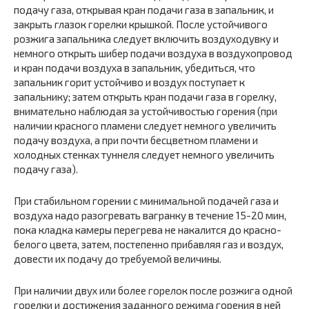
подачу газа, открывая кран подачи газа в запальник, и
закрыть глазок горелки крышкой. После устойчивого
розжига запальника следует включить воздуходувку и
немного открыть шибер подачи воздуха в воздухопровод
и кран подачи воздуха в запальник, убедиться, что
запальник горит устойчиво и воздух поступает к
запальнику; затем открыть кран подачи газа в горелку,
внимательно наблюдая за устойчивостью горения (при
наличии красного пламени следует немного увеличить
подачу воздуха, а при почти бесцветном пламени и
холодных стенках туннеля следует немного увеличить
подачу газа).
При стабильном горении с минимальной подачей газа и
воздуха надо разогревать вагранку в течение 15-20 мин,
пока кладка камеры перегрева не накалится до красно-
белого цвета, затем, постепенно прибавляя газ и воздух,
довести их подачу до требуемой величины.
При наличии двух или более горелок после розжига одной
горелки и достижения заданного режима горения в ней