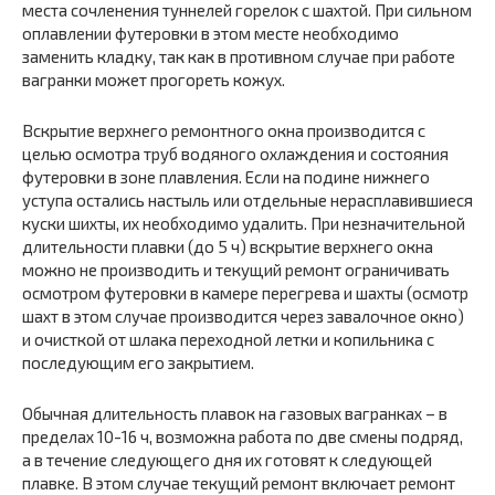
места сочленения туннелей горелок с шахтой. При сильном
оплавлении футеровки в этом месте необходимо
заменить кладку, так как в противном случае при работе
вагранки может прогореть кожух.
Вскрытие верхнего ремонтного окна производится с
целью осмотра труб водяного охлаждения и состояния
футеровки в зоне плавления. Если на подине нижнего
уступа остались настыль или отдельные нерасплавившиеся
куски шихты, их необходимо удалить. При незначительной
длительности плавки (до 5 ч) вскрытие верхнего окна
можно не производить и текущий ремонт ограничивать
осмотром футеровки в камере перегрева и шахты (осмотр
шахт в этом случае производится через завалочное окно)
и очисткой от шлака переходной летки и копильника с
последующим его закрытием.
Обычная длительность плавок на газовых вагранках – в
пределах 10-16 ч, возможна работа по две смены подряд,
а в течение следующего дня их готовят к следующей
плавке. В этом случае текущий ремонт включает ремонт