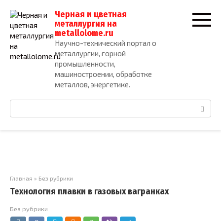
Перейти
Черная и цветная
к
металлургия на
контенту
metallolome.ru
Научно-технический портал о
металлургии, горной
промышленности,
машиностроении, обработке
металлов, энергетике.
Поиск:
Главная
»
Без рубрики
Технология плавки в газовых вагранках
Без рубрики