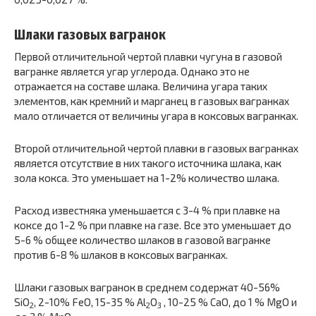
Шлаки газовых вагранок
Первой отличительной чертой плавки чугуна в газовой
вагранке является угар углерода. Однако это не
отражается на составе шлака. Величина угара таких
элементов, как кремний и марганец в газовых вагранках
мало отличается от величины угара в коксовых вагранках.
Второй отличительной чертой плавки в газовых вагранках
является отсутствие в них такого источника шлака, как
зола кокса. Это уменьшает на 1-2% количество шлака.
Расход известняка уменьшается с 3-4 % при плавке на
коксе до 1-2 % при плавке на газе. Все это уменьшает до
5-6 % общее количество шлаков в газовой вагранке
против 6-8 % шлаков в коксовых вагранках.
Шлаки газовых вагранок в среднем содержат 40-56%
SiO
, 2-10% FeO, 15-35 % Al
O
, 10-25 % CaO, до 1 % MgO и
2
2
3